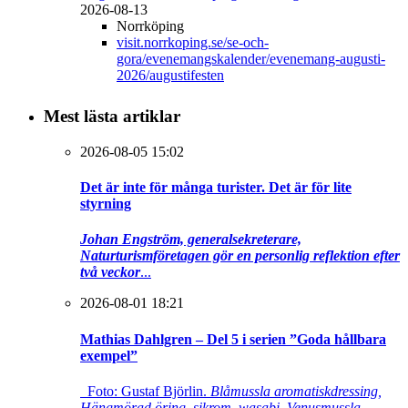
2026-08-13
Norrköping
visit.norrkoping.se/se-och-
gora/evenemangskalender/evenemang-augusti-
2026/augustifesten
Mest lästa artiklar
2026-08-05 15:02
Det är inte för många turister. Det är för lite
styrning
Johan Engström, generalsekreterare,
Naturturismföretagen gör en personlig reflektion efter
två veckor
...
2026-08-01 18:21
Mathias Dahlgren – Del 5 i serien ”Goda hållbara
exempel”
Foto: Gustaf Björlin.
Blåmussla aromatiskdressing,
Hängmörad öring, sikrom, wasabi, Venusmussla,