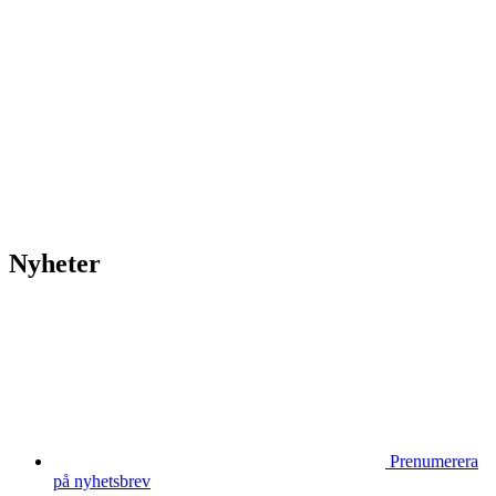
Vidbynäs Gård & Konferens söker efter en driven VD
Sammanfattning av nyheter om svensk besöksnäring
vecka 20 2026
HOUSE OF PEOPLE söker MICE säljare och
Bokning & Säljkoordinator
RSS
Prenumerera på nyhetsbrevet
Nyheter
Prenumerera
på nyhetsbrev