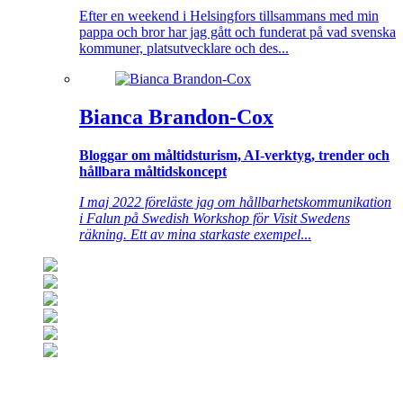
Efter en weekend i Helsingfors tillsammans med min
pappa och bror har jag gått och funderat på vad svenska
kommuner, platsutvecklare och des...
Bianca Brandon-Cox
Bloggar om måltidsturism, AI-verktyg, trender och
hållbara måltidskoncept
I maj 2022 föreläste jag om hållbarhetskommunikation
i Falun på Swedish Workshop för Visit Swedens
räkning. Ett av mina starkaste exempel
...