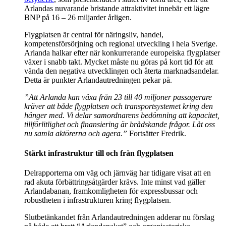
Arlandas nuvarande bristande attraktivitet innebär ett lägre
BNP på 16 – 26 miljarder årligen.
Flygplatsen är central för näringsliv, handel,
kompetensförsörjning och regional utveckling i hela Sverige.
Arlanda halkar efter när konkurrerande europeiska flygplatser
växer i snabb takt. Mycket måste nu göras på kort tid för att
vända den negativa utvecklingen och återta marknadsandelar.
Detta är punkter Arlandautredningen pekar på.
”Att Arlanda kan växa från 23 till 40 miljoner passagerare
kräver att både flygplatsen och transportsystemet kring den
hänger med. Vi delar samordnarens bedömning att kapacitet,
tillförlitlighet och finansiering är brådskande frågor. Låt oss
nu samla aktörerna och agera.”
Fortsätter Fredrik.
Stärkt infrastruktur till och från flygplatsen
Delrapporterna om väg och järnväg har tidigare visat att en
rad akuta förbättringsåtgärder krävs. Inte minst vad gäller
Arlandabanan, framkomligheten för expressbussar och
robustheten i infrastrukturen kring flygplatsen.
Slutbetänkandet från Arlandautredningen adderar nu förslag