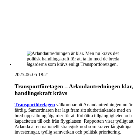
HOUSE OF PEOPLE söker MICE säljare och
Bokning & Säljkoordinator
RSS
Prenumerera på nyhetsbrevet
2025-06-05 18:21
Transportföretagen – Arlandautredningen klar,
handlingskraft krävs
Transportföretagen
välkomnar att Arlandautredningen nu är
färdig. Samordnaren har lagt fram sitt slutbetänkande med en
bred uppsättning åtgärder för att förbättra tillgängligheten och
kapaciteten till och från flygplatsen. Rapporten visar tydligt att
Arlanda är en nationellt strategisk nod som kräver långsiktiga
investeringar, tydlig samverkan och politisk prioritering.