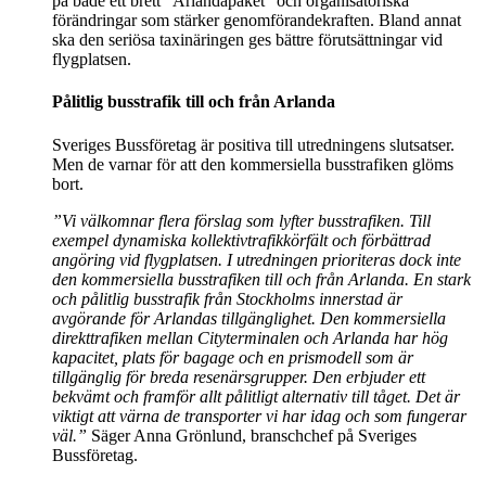
på både ett brett “Arlandapaket” och organisatoriska
förändringar som stärker genomförandekraften. Bland annat
ska den seriösa taxinäringen ges bättre förutsättningar vid
flygplatsen.
Pålitlig busstrafik till och från Arlanda
Sveriges Bussföretag är positiva till utredningens slutsatser.
Men de varnar för att den kommersiella busstrafiken glöms
bort.
”Vi välkomnar flera förslag som lyfter busstrafiken. Till
exempel dynamiska kollektivtrafikkörfält och förbättrad
angöring vid flygplatsen. I utredningen prioriteras dock inte
den kommersiella busstrafiken till och från Arlanda. En stark
och pålitlig busstrafik från Stockholms innerstad är
avgörande för Arlandas tillgänglighet. Den kommersiella
direkttrafiken mellan Cityterminalen och Arlanda har hög
kapacitet, plats för bagage och en prismodell som är
tillgänglig för breda resenärsgrupper. Den erbjuder ett
bekvämt och framför allt pålitligt alternativ till tåget. Det är
viktigt att värna de transporter vi har idag och som fungerar
väl.”
Säger Anna Grönlund, branschchef på Sveriges
Bussföretag.