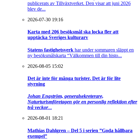
publicerats av Tillväxtverket. Den visar att juni 2026
blev de...
2026-07-30 19:16
Karta med 206 besöksmål ska locka fler att
upptäcka Sveriges kulturarv
Statens fastighetsverk
har under sommaren släppt en
ny besöksmålskarta “Välkommen till din histo...
2026-08-05 15:02
Det är inte för många turister. Det är för lite
styrning
Johan Engström, generalsekreterare,
Naturturismföretagen gör en personlig reflektion efter
två veckor
...
2026-08-01 18:21
Mathias Dahlgren – Del 5 i serien ”Goda hållbara
exempel”