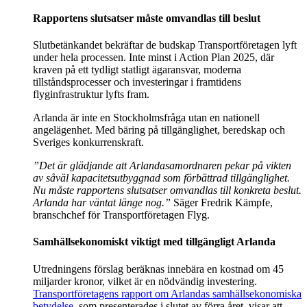
Rapportens slutsatser måste omvandlas till beslut
Slutbetänkandet bekräftar de budskap Transportföretagen lyft
under hela processen. Inte minst i Action Plan 2025, där
kraven på ett tydligt statligt ägaransvar, moderna
tillståndsprocesser och investeringar i framtidens
flyginfrastruktur lyfts fram.
Arlanda är inte en Stockholmsfråga utan en nationell
angelägenhet. Med bäring på tillgänglighet, beredskap och
Sveriges konkurrenskraft.
”Det är glädjande att Arlandasamordnaren pekar på vikten
av såväl kapacitetsutbyggnad som förbättrad tillgänglighet.
Nu måste rapportens slutsatser omvandlas till konkreta beslut.
Arlanda har väntat länge nog.”
Säger Fredrik Kämpfe,
branschchef för Transportföretagen Flyg.
Samhällsekonomiskt viktigt med tillgängligt Arlanda
Utredningens förslag beräknas innebära en kostnad om 45
miljarder kronor, vilket är en nödvändig investering.
Transportföretagens rapport om Arlandas samhällsekonomiska
betydelse
, som presenterades i slutet av förra året, visar att