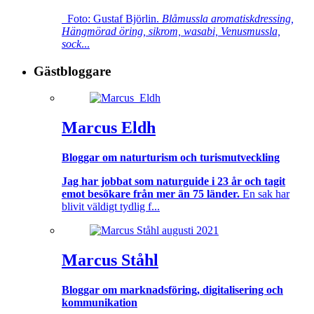
Foto: Gustaf Björlin.
Blåmussla aromatiskdressing,
Hängmörad öring, sikrom, wasabi, Venusmussla,
sock
...
Gästbloggare
Marcus Eldh
Bloggar om naturturism och turismutveckling
Jag har jobbat som naturguide i 23 år och tagit
emot besökare från mer än 75 länder.
En sak har
blivit väldigt tydlig f...
Marcus Ståhl
Bloggar om marknadsföring, digitalisering och
kommunikation