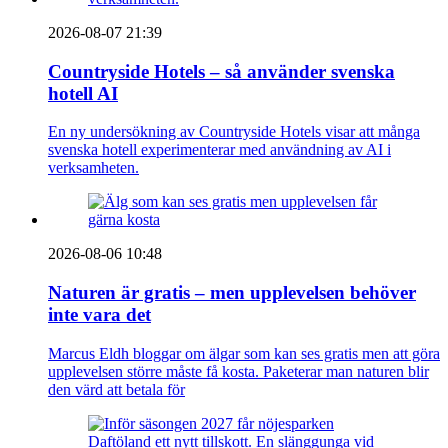
2026-08-07 21:39
Countryside Hotels – så använder svenska
hotell AI
En ny undersökning av Countryside Hotels visar att många
svenska hotell experimenterar med användning av AI i
verksamheten.
2026-08-06 10:48
Naturen är gratis – men upplevelsen behöver
inte vara det
Marcus Eldh bloggar om älgar som kan ses gratis men att göra
upplevelsen större måste få kosta. Paketerar man naturen blir
den värd att betala för