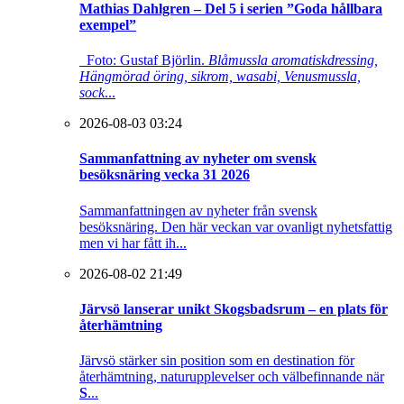
Mathias Dahlgren – Del 5 i serien ”Goda hållbara
exempel”
Foto: Gustaf Björlin.
Blåmussla aromatiskdressing,
Hängmörad öring, sikrom, wasabi, Venusmussla,
sock
...
2026-08-03 03:24
Sammanfattning av nyheter om svensk
besöksnäring vecka 31 2026
Sammanfattningen av nyheter från svensk
besöksnäring. Den här veckan var ovanligt nyhetsfattig
men vi har fått ih...
2026-08-02 21:49
Järvsö lanserar unikt Skogsbadsrum – en plats för
återhämtning
Järvsö stärker sin position som en destination för
återhämtning, naturupplevelser och välbefinnande när
S
...