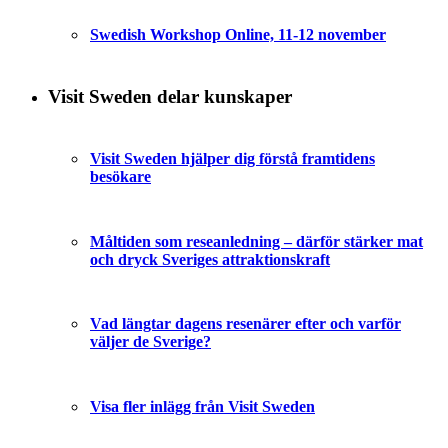
Swedish Workshop Online, 11-12 november
Visit Sweden delar kunskaper
Visit Sweden hjälper dig förstå framtidens
besökare
Måltiden som reseanledning – därför stärker mat
och dryck Sveriges attraktionskraft
Vad längtar dagens resenärer efter och varför
väljer de Sverige?
Visa fler inlägg från Visit Sweden