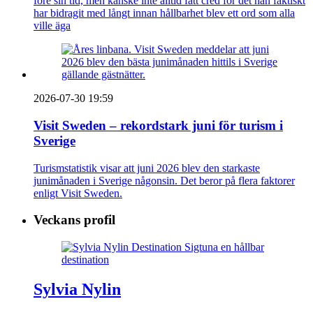
före sin tid, men kanske inte alltid fått cred för det han faktiskt
har bidragit med långt innan hållbarhet blev ett ord som alla
ville äga
2026-07-30 19:59
Visit Sweden – rekordstark juni för turism i
Sverige
Turismstatistik visar att juni 2026 blev den starkaste
junimånaden i Sverige någonsin. Det beror på flera faktorer
enligt Visit Sweden.
Veckans profil
Sylvia Nylin