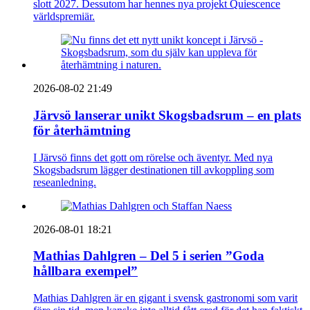
slott 2027. Dessutom har hennes nya projekt Quiescence
världspremiär.
2026-08-02 21:49
Järvsö lanserar unikt Skogsbadsrum – en plats
för återhämtning
I Järvsö finns det gott om rörelse och äventyr. Med nya
Skogsbadsrum lägger destinationen till avkoppling som
reseanledning.
2026-08-01 18:21
Mathias Dahlgren – Del 5 i serien ”Goda
hållbara exempel”
Mathias Dahlgren är en gigant i svensk gastronomi som varit