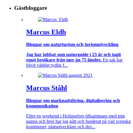
Gästbloggare
Marcus Eldh
Bloggar om naturturism och turismutveckling
Jag har jobbat som naturguide i 23 år och tagit
emot besökare från mer än 75 länder.
En sak har
blivit väldigt tydlig f...
Marcus Ståhl
Bloggar om marknadsföring, digitalisering och
kommunikation
Efter en weekend i Helsingfors tillsammans med min
pappa och bror har jag gått och funderat på vad svenska
kommuner, platsutvecklare och des...