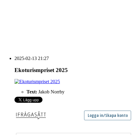
vecka 20 2026
HOUSE OF PEOPLE söker MICE säljare och
Bokning & Säljkoordinator
RSS
Prenumerera på nyhetsbrevet
2025-02-13 21:27
Ekoturismpriset 2025
Text:
Jakob Norrby