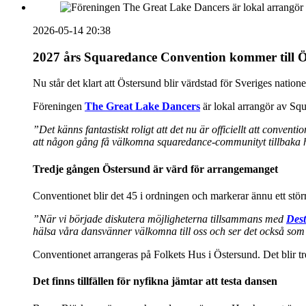
2026-05-14 20:38
2027 års Squaredance Convention kommer till 
Nu står det klart att Östersund blir värdstad för Sveriges nati
Föreningen
The Great Lake Dancers
är lokal arrangör av Sq
”Det känns fantastiskt roligt att det nu är officiellt att convent
att någon gång få välkomna squaredance-communityt tillbaka h
Tredje gången Östersund är värd för arrangemanget
Conventionet blir det 45 i ordningen och markerar ännu ett stör
”När vi började diskutera möjligheterna tillsammans med
Dest
hälsa våra dansvänner välkomna till oss och ser det också som e
Conventionet arrangeras på Folkets Hus i Östersund. Det blir t
Det finns tillfällen för nyfikna jämtar att testa dansen