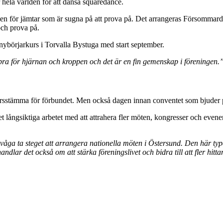
hela världen för att dansa squaredance.
lfällen för jämtar som är sugna på att prova på. Det arrangeras Försom
och prova på.
nybörjarkurs i Torvalla Bystuga med start september.
ra för hjärnan och kroppen och det är en fin gemenskap i föreningen.
rsstämma för förbundet. Men också dagen innan conventet som bjuder på
långsiktiga arbetet med att attrahera fler möten, kongresser och evene
ska våga ta steget att arrangera nationella möten i Östersund. Den här 
handlar det också om att stärka föreningslivet och bidra till att fler hitt