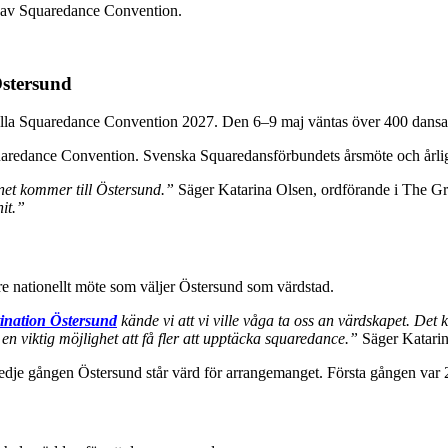
Östersund
onella Squaredance Convention 2027. Den 6–9 maj väntas över 400 dansar
uaredance Convention. Svenska Squaredansförbundets årsmöte och årli
ionet kommer till Östersund.”
Säger Katarina Olsen, ordförande i The G
it.”
re nationellt möte som väljer Östersund som värdstad.
ination Östersund
kände vi att vi ville våga ta oss an värdskapet. Det 
n viktig möjlighet att få fler att upptäcka squaredance.”
Säger Katarin
redje gången Östersund står värd för arrangemanget. Första gången var