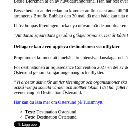
Bosse Björkman är en av huvudarrangörerna. Han har rest över 
Bosse berättar att det redan nu kommer att finnas ett antal til
arrangeras Brunflo Bubblar den 30 maj, då man både kan titta 
I höst hoppas föreningen locka nya utövare när de anordnar en 
”Att dansa squaredans ger såna glädjehormoner. Det är både b
Deltagare kan även uppleva destinationen via utflykter
Programmet kommer att innehålla tre intensiva dansdagar och å
För destinationen är Squaredance Convention 2027 en del av det 
Östersund genom kringarrangemang och utflykter.
”Vi arbetar aktivt för att fler föreningar och organisationer 
också viktiga sociala värden och stolthet lokalt. I det här fallet 
evenemang på Destination Östersund.
Här kan du läsa mer om Östersund på Turismnytt.
Text:
Destination Östersund
Foto:
Destination Östersund