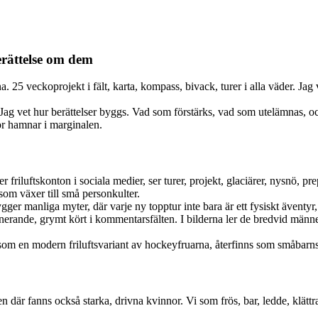
erättelse om dem
. 25 veckoprojekt i fält, karta, kompass, bivack, turer i alla väder. Jag vet
ag vet hur berättelser byggs. Vad som förstärks, vad som utelämnas, oc
or hamnar i marginalen.
r friluftskonton i sociala medier, ser turer, projekt, glaciärer, nysnö,
som växer till små personkulter.
er manliga myter, där varje ny topptur inte bara är ett fysiskt äventyr, ut
nde, grymt kört i kommentarsfälten. I bilderna ler de bredvid männen ell
om en modern friluftsvariant av hockeyfruarna, återfinns som småbarnsmo
en där fanns också starka, drivna kvinnor. Vi som frös, bar, ledde, klät