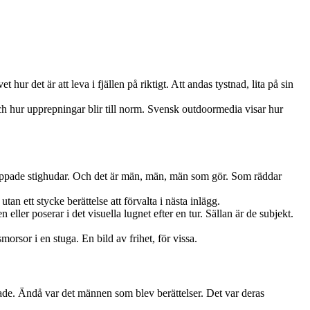
 hur det är att leva i fjällen på riktigt. Att andas tystnad, lita på sin
h hur upprepningar blir till norm. Svensk outdoormedia visar hur
 preppade stighudar. Och det är män, män, män som gör. Som räddar
an ett stycke berättelse att förvalta i nästa inlägg.
er poserar i det visuella lugnet efter en tur. Sällan är de subjekt.
rsor i en stuga. En bild av frihet, för vissa.
trade. Ändå var det männen som blev berättelser. Det var deras