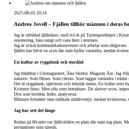
2025-08-03 20:14
Andrea Jovell – Fjällen tillhör männen i deras b
Jag är utbildad fjälledare, med två år på Turistsportlinjen i Kiruna
orientering, bära tungt och vara liten i stormen.
Jag är också kommunikationsvetare och arbetar som rådgivare. J
fjällen har blivit en scen där män hyllar varandra, medan kvinn
En kultur av ryggdunk och stordåd
Jag bläddrar i Utemagasinet, Åka Skidor, Magasin Åre. Jag följe
naturen. Som filmas. Som citeras. Som taggar varandra i trådar 
Det är ryggdunk, självironi och teknisk status. En kultur som bygg
Kvinnor finns. Men ofta som betraktare. De skriver wow, imponera
Den som berättar, leder, analyserar.
Männen fortsätter sina radikala skidäventyr, medan kvinnorna, s
Jag har sett det länge
Redan på 80-talet var fjällvärlden en plats där män tog plats. M
prestationer som spreds.