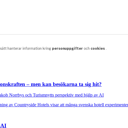
ionskraften – men kan besökarna ta sig hit?
kob Norrbys och Turismnytts perspektiv med hjälp av AI
 AI