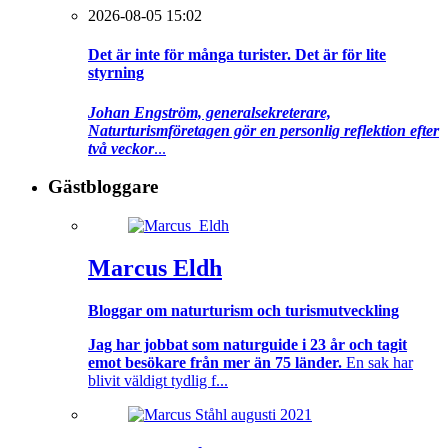
2026-08-05 15:02
Det är inte för många turister. Det är för lite
styrning
Johan Engström, generalsekreterare,
Naturturismföretagen gör en personlig reflektion efter
två veckor
...
Gästbloggare
Marcus Eldh
Bloggar om naturturism och turismutveckling
Jag har jobbat som naturguide i 23 år och tagit
emot besökare från mer än 75 länder.
En sak har
blivit väldigt tydlig f...