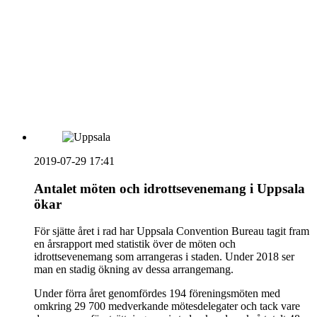
vecka 20 2026
HOUSE OF PEOPLE söker MICE säljare och
Bokning & Säljkoordinator
RSS
Prenumerera på nyhetsbrevet
2019-07-29 17:41
Antalet möten och idrottsevenemang i Uppsala
ökar
För sjätte året i rad har Uppsala Convention Bureau tagit fram
en årsrapport med statistik över de möten och
idrottsevenemang som arrangeras i staden. Under 2018 ser
man en stadig ökning av dessa arrangemang.
Under förra året genomfördes 194 föreningsmöten med
omkring 29 700 medverkande mötesdelegater och tack vare