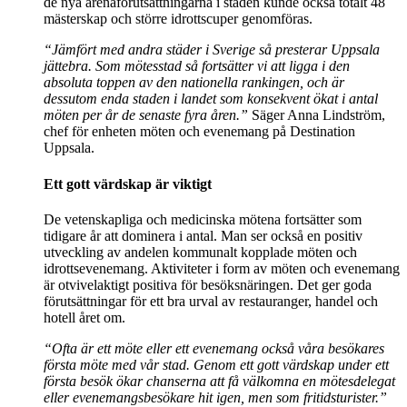
de nya arenaförutsättningarna i staden kunde också totalt 48
mästerskap och större idrottscuper genomföras.
“Jämfört med andra städer i Sverige så presterar Uppsala
jättebra. Som mötesstad så fortsätter vi att ligga i den
absoluta toppen av den nationella rankingen, och är
dessutom enda staden i landet som konsekvent ökat i antal
möten per år de senaste fyra åren.”
Säger Anna Lindström,
chef för enheten möten och evenemang på Destination
Uppsala.
Ett gott värdskap är viktigt
De vetenskapliga och medicinska mötena fortsätter som
tidigare år att dominera i antal. Man ser också en positiv
utveckling av andelen kommunalt kopplade möten och
idrottsevenemang. Aktiviteter i form av möten och evenemang
är otvivelaktigt positiva för besöksnäringen. Det ger goda
förutsättningar för ett bra urval av restauranger, handel och
hotell året om.
“Ofta är ett möte eller ett evenemang också våra besökares
första möte med vår stad. Genom ett gott värdskap under ett
första besök ökar chanserna att få välkomna en mötesdelegat
eller evenemangsbesökare hit igen, men som fritidsturister.”