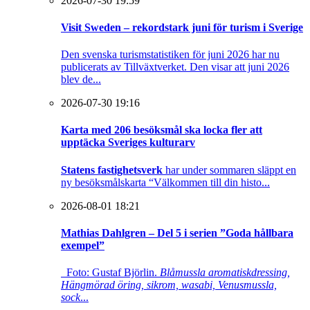
2026-07-30 19:59
Visit Sweden – rekordstark juni för turism i Sverige
Den svenska turismstatistiken för juni 2026 har nu
publicerats av Tillväxtverket. Den visar att juni 2026
blev de...
2026-07-30 19:16
Karta med 206 besöksmål ska locka fler att
upptäcka Sveriges kulturarv
Statens fastighetsverk
har under sommaren släppt en
ny besöksmålskarta “Välkommen till din histo...
2026-08-01 18:21
Mathias Dahlgren – Del 5 i serien ”Goda hållbara
exempel”
Foto: Gustaf Björlin.
Blåmussla aromatiskdressing,
Hängmörad öring, sikrom, wasabi, Venusmussla,
sock
...