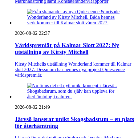
Marknadsföring samt Konstateranden/Rapporter
2026-08-02 22:37
Världspremiär på Kalmar Slott 2027: Ny
utställning av Kirsty Mitchell
Kirsty Mitchells utställning Wonderland kommer till Kalmar
slott 2027. Dessutom har hennes nya projekt Quiescence
världspremiär.
2026-08-02 21:49
Järvsö lanserar unikt Skogsbadsrum – en plats
för återhämtning
I Järvsö finns det gott om rörelse och äventyr. Med nya