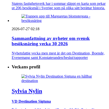
Statens fastighetsverk har i sommar släppt en karta som pekar
ut 206 besöksmål i Sverige som på olika sätt berättar historia.
2026-07-27 02:18
Sammanfattning av nyheter om svensk
besöksnäring vecka 30 2026
Nyhetsfattig vecka men mest är det om Destination, Boende,
Evenemang samt Konstateranden/beslut/rapporter
Veckans profil
Sylvia Nylin
VD Destination Sigtuna