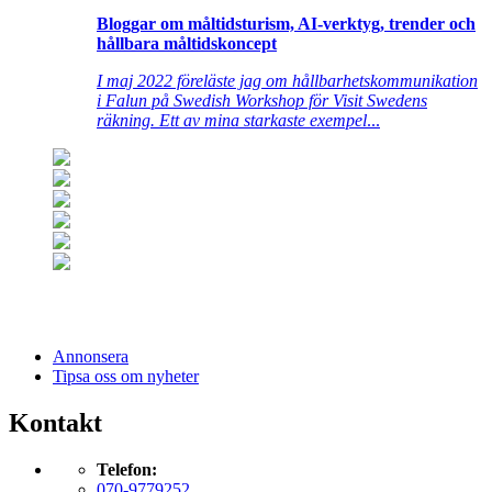
Bloggar om måltidsturism, AI-verktyg, trender och
hållbara måltidskoncept
I maj 2022 föreläste jag om hållbarhetskommunikation
i Falun på Swedish Workshop för Visit Swedens
räkning. Ett av mina starkaste exempel
...
Annonsera
Tipsa oss om nyheter
Kontakt
Telefon:
070-9779252