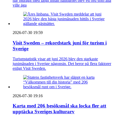
har bidragit med långt innan hållbarhet blev ett ord som alla
ville äga
2026-07-30 19:59
Visit Sweden – rekordstark juni för turism i
Sverige
Turismstatistik visar att juni 2026 blev den starkaste
junimånaden i Sverige någonsin. Det beror på flera faktorer
enligt Visit Sweden.
2026-07-30 19:16
Karta med 206 besöksmål ska locka fler att
upptäcka Sveriges kulturarv