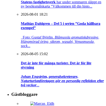
Statens fastighetsverk
har under sommaren släppt en
ny besöksmålskarta “Välkommen till din histo...
2026-08-01 18:21
Mathias Dahlgren – Del 5 i serien ”Goda hållbara
exempel”
Foto: Gustaf Björlin.
Blåmussla aromatiskdressing,
Hängmörad öring, sikrom, wasabi, Venusmussla,
sock
...
2026-08-05 15:02
Det är inte för många turister. Det är för lite
styrning
Johan Engström, generalsekreterare,
Naturturismföretagen gör en personlig reflektion efter
två veckor
...
Gästbloggare