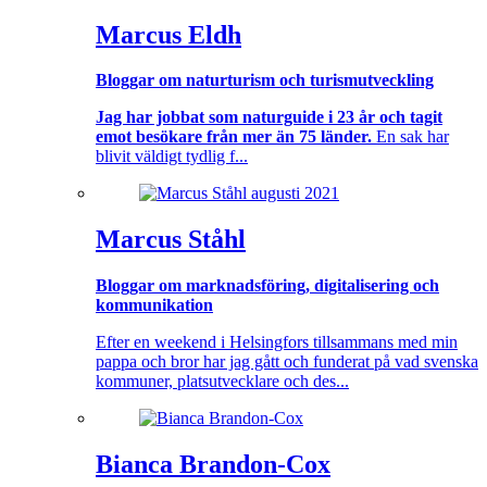
Marcus Eldh
Bloggar om naturturism och turismutveckling
Jag har jobbat som naturguide i 23 år och tagit
emot besökare från mer än 75 länder.
En sak har
blivit väldigt tydlig f...
Marcus Ståhl
Bloggar om marknadsföring, digitalisering och
kommunikation
Efter en weekend i Helsingfors tillsammans med min
pappa och bror har jag gått och funderat på vad svenska
kommuner, platsutvecklare och des...
Bianca Brandon-Cox