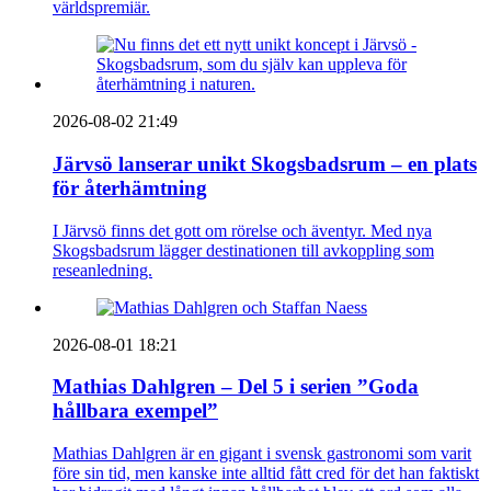
världspremiär.
2026-08-02 21:49
Järvsö lanserar unikt Skogsbadsrum – en plats
för återhämtning
I Järvsö finns det gott om rörelse och äventyr. Med nya
Skogsbadsrum lägger destinationen till avkoppling som
reseanledning.
2026-08-01 18:21
Mathias Dahlgren – Del 5 i serien ”Goda
hållbara exempel”
Mathias Dahlgren är en gigant i svensk gastronomi som varit
före sin tid, men kanske inte alltid fått cred för det han faktiskt