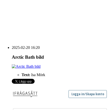
vecka 20 2026
HOUSE OF PEOPLE söker MICE säljare och
Bokning & Säljkoordinator
RSS
Prenumerera på nyhetsbrevet
2025-02-20 16:20
Arctic Bath bild
Text:
Isa Mörk