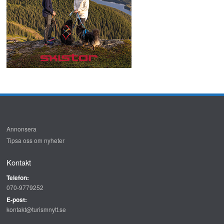
Annonsera
Tipsa oss om nyheter
Kontakt
Telefon:
070-9779252
E-post:
kontakt@turismnytt.se