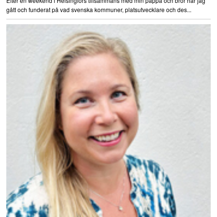
Efter en weekend i Helsingfors tillsammans med min pappa och bror har jag
gått och funderat på vad svenska kommuner, platsutvecklare och des...