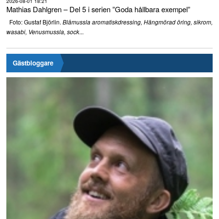
2026-08-01 18:21
Mathias Dahlgren – Del 5 i serien ”Goda hållbara exempel”
Foto: Gustaf Björlin.
Blåmussla aromatiskdressing, Hängmörad öring, sikrom,
...
wasabi, Venusmussla, sock
Gästbloggare