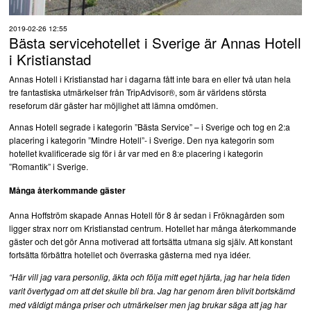
2019-02-26 12:55
Bästa servicehotellet i Sverige är Annas Hotell
i Kristianstad
Annas Hotell i Kristianstad har i dagarna fått inte bara en eller två utan hela
tre fantastiska utmärkelser från TripAdvisor®, som är världens största
reseforum där gäster har möjlighet att lämna omdömen.
Annas Hotell segrade i kategorin ”Bästa Service” – i Sverige och tog en 2:a
placering i kategorin ”Mindre Hotell”- i Sverige. Den nya kategorin som
hotellet kvalificerade sig för i år var med en 8:e placering i kategorin
”Romantik” i Sverige.
Många återkommande gäster
Anna Hoffström skapade Annas Hotell för 8 år sedan i Fröknagården som
ligger strax norr om Kristianstad centrum. Hotellet har många återkommande
gäster och det gör Anna motiverad att fortsätta utmana sig själv. Att konstant
fortsätta förbättra hotellet och överraska gästerna med nya idéer.
“Här vill jag vara personlig, äkta och följa mitt eget hjärta, jag har hela tiden
varit övertygad om att det skulle bli bra. Jag har genom åren blivit bortskämd
med väldigt många priser och utmärkelser men jag brukar säga att jag har