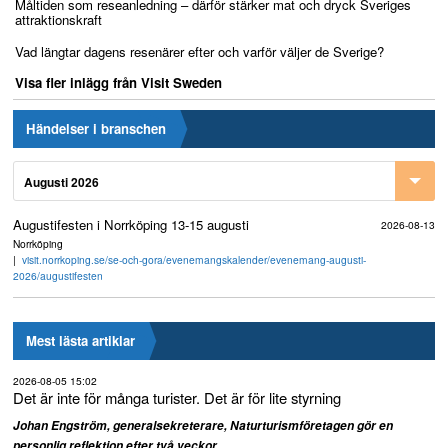
Måltiden som reseanledning – därför stärker mat och dryck Sveriges
attraktionskraft
Vad längtar dagens resenärer efter och varför väljer de Sverige?
Visa fler inlägg från Visit Sweden
Händelser i branschen
Augusti 2026
Augustifesten i Norrköping 13-15 augusti
2026-08-13
Norrköping
visit.norrkoping.se/se-och-gora/evenemangskalender/evenemang-augusti-
2026/augustifesten
Mest lästa artiklar
2026-08-05 15:02
Det är inte för många turister. Det är för lite styrning
Johan Engström, generalsekreterare, Naturturismföretagen gör en
...
personlig reflektion efter två veckor