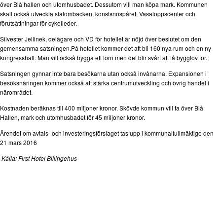
över Blå hallen och utomhusbadet. Dessutom vill man köpa mark. Kommunen
skall också utveckla slalombacken, konstsnöspåret, Vasaloppscenter och
förutsättningar för cykelleder.
Silvester Jellinek, delägare och VD för hotellet är nöjd över beslutet om den
gemensamma satsningen.På hotellet kommer det att bli 160 nya rum och en ny
kongresshall. Man vill också bygga ett torn men det blir svårt att få bygglov för.
Satsningen gynnar inte bara besökarna utan också invånarna. Expansionen i
besöksnäringen kommer också att stärka centrumutveckling och övrig handel i
närområdet.
Kostnaden beräknas till 400 miljoner kronor. Skövde kommun vill ta över Blå
Hallen, mark och utomhusbadet för 45 miljoner kronor.
Ärendet om avtals- och investeringsförslaget tas upp i kommunalfullmäktige den
21 mars 2016
Källa: First Hotel Billingehus