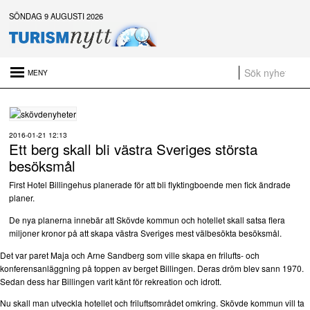
SÖNDAG 9 AUGUSTI 2026
Senaste nytt:
Naturen är gratis – men upplevelsen behöver inte vara det
Platsannonser:
2016-01-21 12:13
Ett berg skall bli västra Sveriges största
Sammanfattning av nyheter om svensk besöksnäring vecka 28 2026
besöksmål
a
First Hotel Billingehus planerade för att bli flyktingboende men fick ändrade
planer.
t
De nya planerna innebär att Skövde kommun och hotellet skall satsa flera
miljoner kronor på att skapa västra Sveriges mest välbesökta besöksmål.
Det var paret Maja och Arne Sandberg som ville skapa en frilufts- och
konferensanläggning på toppen av berget Billingen. Deras dröm blev sann 1970.
Sedan dess har Billingen varit känt för rekreation och idrott.
Nu skall man utveckla hotellet och friluftsområdet omkring. Skövde kommun vill ta