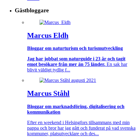
Gästbloggare
Marcus Eldh
Bloggar om naturturism och turismutveckling
Jag har jobbat som naturguide i 23 år och tagit
emot besökare från mer än 75 länder.
En sak har
blivit väldigt tydlig f...
Marcus Ståhl
Bloggar om marknadsföring, digitalisering och
kommunikation
Efter en weekend i Helsingfors tillsammans med min
pappa och bror har jag gått och funderat på vad svenska
kommuner, platsutvecklare och des...