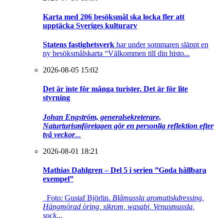
Karta med 206 besöksmål ska locka fler att
upptäcka Sveriges kulturarv
Statens fastighetsverk
har under sommaren släppt en
ny besöksmålskarta “Välkommen till din histo...
2026-08-05 15:02
Det är inte för många turister. Det är för lite
styrning
Johan Engström, generalsekreterare,
Naturturismföretagen gör en personlig reflektion efter
två veckor
...
2026-08-01 18:21
Mathias Dahlgren – Del 5 i serien ”Goda hållbara
exempel”
Foto: Gustaf Björlin.
Blåmussla aromatiskdressing,
Hängmörad öring, sikrom, wasabi, Venusmussla,
sock
...