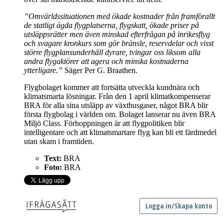
”Omvärldssituationen med ökade kostnader från framförallt
de statligt ägda flygplatserna, flygskatt, ökade priser på
utsläppsrätter men även minskad efterfrågan på inrikesflyg
och svagare kronkurs som gör bränsle, reservdelar och visst
större flygplansunderhåll dyrare, tvingar oss liksom alla
andra flygaktörer att agera och minska kostnaderna
ytterligare.”
Säger Per G. Braathen.
Flygbolaget kommer att fortsätta utveckla kundnära och
klimatsmarta lösningar. Från den 1 april klimatkompenserar
BRA för alla sina utsläpp av växthusgaser, något BRA blir
första flygbolag i världen om. Bolaget lanserar nu även BRA
Miljö Class. Förhoppningen är att flygpolitiken blir
intelligentare och att klimatsmartare flyg kan bli ett färdmedel
utan skam i framtiden.
Text:
BRA
Foto:
BRA