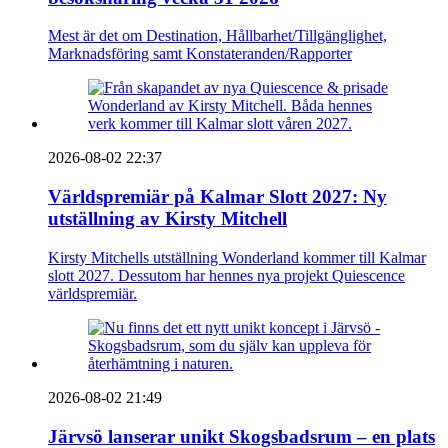
Mest är det om Destination, Hållbarhet/Tillgänglighet,
Marknadsföring samt Konstateranden/Rapporter
2026-08-02 22:37
Världspremiär på Kalmar Slott 2027: Ny
utställning av Kirsty Mitchell
Kirsty Mitchells utställning Wonderland kommer till Kalmar
slott 2027. Dessutom har hennes nya projekt Quiescence
världspremiär.
2026-08-02 21:49
Järvsö lanserar unikt Skogsbadsrum – en plats