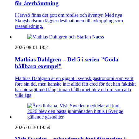
för återhämtning
I Järvsö finns det gott om rörelse och äventyr. Med nya
Skogsbadsrum lägger destinationen till avkoppling som
reseanledning.
2026-08-01 18:21
Mathias Dahlgren – Del 5 i serien ”Goda
hållbara exempel”
Mathias Dahlgren är en gigant i svensk gastronomi som varit
före sin tid, men kanske inte alltid fått cred för det han faktiskt
har bidragit med långt innan hållbarhet blev ett ord som alla
ville äga
2026-07-30 19:59