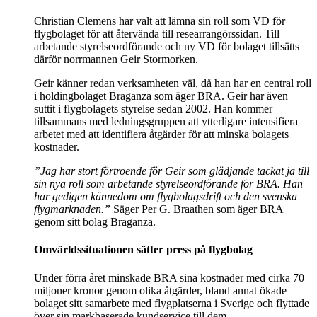
Christian Clemens har valt att lämna sin roll som VD för
flygbolaget för att återvända till researrangörssidan. Till
arbetande styrelseordförande och ny VD för bolaget tillsätts
därför norrmannen Geir Stormorken.
Geir känner redan verksamheten väl, då han har en central roll
i holdingbolaget Braganza som äger BRA. Geir har även
suttit i flygbolagets styrelse sedan 2002. Han kommer
tillsammans med ledningsgruppen att ytterligare intensifiera
arbetet med att identifiera åtgärder för att minska bolagets
kostnader.
”Jag har stort förtroende för Geir som glädjande tackat ja till
sin nya roll som arbetande styrelseordförande för BRA. Han
har gedigen kännedom om flygbolagsdrift och den svenska
flygmarknaden.”
Säger Per G. Braathen som äger BRA
genom sitt bolag Braganza.
Omvärldssituationen sätter press på flygbolag
Under förra året minskade BRA sina kostnader med cirka 70
miljoner kronor genom olika åtgärder, bland annat ökade
bolaget sitt samarbete med flygplatserna i Sverige och flyttade
över sin markbaserade kundservice till dem.