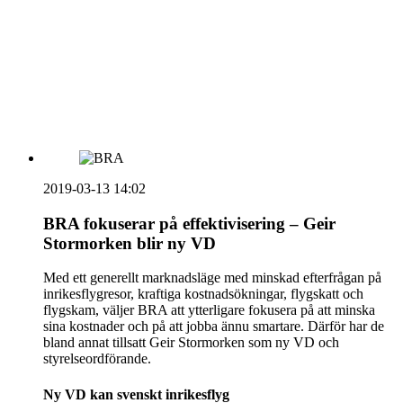
HOUSE OF PEOPLE söker MICE säljare och
Bokning & Säljkoordinator
RSS
Prenumerera på nyhetsbrevet
2019-03-13 14:02
BRA fokuserar på effektivisering – Geir
Stormorken blir ny VD
Med ett generellt marknadsläge med minskad efterfrågan på
inrikesflygresor, kraftiga kostnadsökningar, flygskatt och
flygskam, väljer BRA att ytterligare fokusera på att minska
sina kostnader och på att jobba ännu smartare. Därför har de
bland annat tillsatt Geir Stormorken som ny VD och
styrelseordförande.
Ny VD kan svenskt inrikesflyg