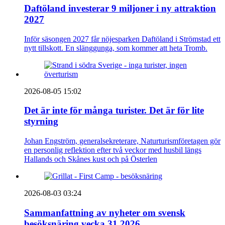
Daftöland investerar 9 miljoner i ny attraktion
2027
Inför säsongen 2027 får nöjesparken Daftöland i Strömstad ett
nytt tillskott. En slänggunga, som kommer att heta Tromb.
2026-08-05 15:02
Det är inte för många turister. Det är för lite
styrning
Johan Engström, generalsekreterare, Naturturismföretagen gör
en personlig reflektion efter två veckor med husbil längs
Hallands och Skånes kust och på Österlen
2026-08-03 03:24
Sammanfattning av nyheter om svensk
besöksnäring vecka 31 2026