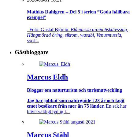
Mathias Dahlgren – Del 5 i serien ”Goda hållbara
exempel”
Foto: Gustaf Björlin.
Blåmussla aromatiskdressing,
Hängmörad öring, sikrom, wasabi, Venusmussla,
sock
...
Gästbloggare
Marcus Eldh
Bloggar om naturturism och turismutveckling
Jag har jobbat som naturguide i 23 år och tagit
emot besökare från mer än 75 länder.
En sak har
blivit väldigt tydlig f...
Marcus Ståhl