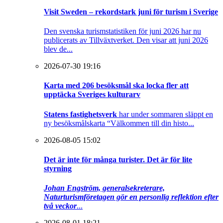
Visit Sweden – rekordstark juni för turism i Sverige
Den svenska turismstatistiken för juni 2026 har nu
publicerats av Tillväxtverket. Den visar att juni 2026
blev de...
2026-07-30 19:16
Karta med 206 besöksmål ska locka fler att
upptäcka Sveriges kulturarv
Statens fastighetsverk
har under sommaren släppt en
ny besöksmålskarta “Välkommen till din histo...
2026-08-05 15:02
Det är inte för många turister. Det är för lite
styrning
Johan Engström, generalsekreterare,
Naturturismföretagen gör en personlig reflektion efter
två veckor
...
2026-08-01 18:21