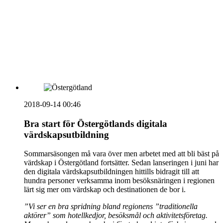
HOUSE OF PEOPLE söker MICE säljare och
Bokning & Säljkoordinator
RSS
Prenumerera på nyhetsbrevet
2018-09-14 00:46
Bra start för Östergötlands digitala
värdskapsutbildning
Sommarsäsongen må vara över men arbetet med att bli bäst på
värdskap i Östergötland fortsätter. Sedan lanseringen i juni har
den digitala värdskapsutbildningen hittills bidragit till att
hundra personer verksamma inom besöksnäringen i regionen
lärt sig mer om värdskap och destinationen de bor i.
”Vi ser en bra spridning bland regionens ”traditionella
aktörer” som hotellkedjor, besöksmål och aktivitetsföretag.