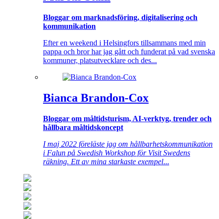
Bloggar om marknadsföring, digitalisering och
kommunikation
Efter en weekend i Helsingfors tillsammans med min
pappa och bror har jag gått och funderat på vad svenska
kommuner, platsutvecklare och des...
Bianca Brandon-Cox
Bloggar om måltidsturism, AI-verktyg, trender och
hållbara måltidskoncept
I maj 2022 föreläste jag om hållbarhetskommunikation
i Falun på Swedish Workshop för Visit Swedens
räkning. Ett av mina starkaste exempel
...