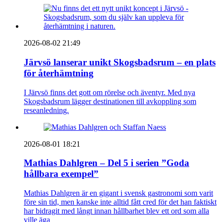
2026-08-02 21:49
Järvsö lanserar unikt Skogsbadsrum – en plats
för återhämtning
I Järvsö finns det gott om rörelse och äventyr. Med nya
Skogsbadsrum lägger destinationen till avkoppling som
reseanledning.
2026-08-01 18:21
Mathias Dahlgren – Del 5 i serien ”Goda
hållbara exempel”
Mathias Dahlgren är en gigant i svensk gastronomi som varit
före sin tid, men kanske inte alltid fått cred för det han faktiskt
har bidragit med långt innan hållbarhet blev ett ord som alla
ville äga