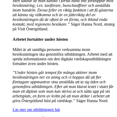
Men saknar de man kanske i första hand inte förknippar med
besöksnäring; t.ex. taxiförare, busschaufförer och anställda
inom handeln. Dessa fyller en viktig funktion i att få gästerna
att känna sig välkomna och är en jätteviktig del av
besöksnäringen då de oftast är en första, och ibland enda
kontakt, med regionens besökare.”
Säger Hanna Nord, strateg
på Visit Östergötland.
Arbetet fortsätter under hösten
Målet är att samtliga personer verksamma inom
besöksnäringen ska genomföra utbildningen. Arbetet med att
sprida informationen om den digitala värdskapsutbildningen
fortsätter även under hösten.
”Under hösten går tempot för många aktörer inom
besöksnäringen ner en aning och vi hoppas då att fler
företagare uppmuntrar sina anställda att ta sig tiden och
genomföra utbildningen.
Efter att man klarat testet i slutet får
man ett diplom som man kan skriva ut och sätta upp på sin
arbetsplats, en form av kvitto på att man deltar i arbetet att
göra Östergötland bäst på värdskap.”
Säger Hanna Nord.
Läs mer om utbildningen här