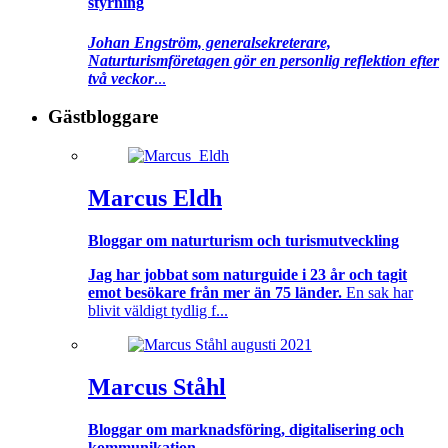
styrning
Johan Engström, generalsekreterare,
Naturturismföretagen gör en personlig reflektion efter
två veckor
...
Gästbloggare
Marcus Eldh
Bloggar om naturturism och turismutveckling
Jag har jobbat som naturguide i 23 år och tagit
emot besökare från mer än 75 länder.
En sak har
blivit väldigt tydlig f...
Marcus Ståhl
Bloggar om marknadsföring, digitalisering och
kommunikation