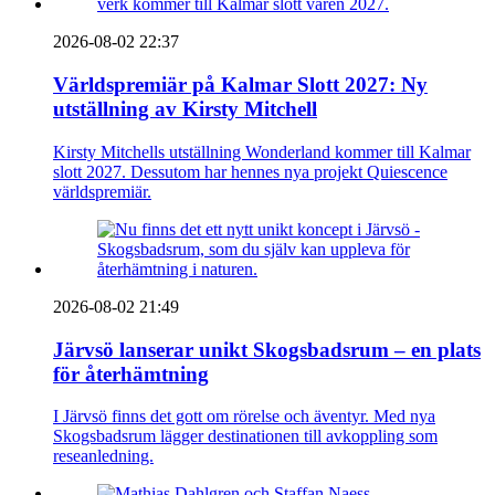
2026-08-02 22:37
Världspremiär på Kalmar Slott 2027: Ny
utställning av Kirsty Mitchell
Kirsty Mitchells utställning Wonderland kommer till Kalmar
slott 2027. Dessutom har hennes nya projekt Quiescence
världspremiär.
2026-08-02 21:49
Järvsö lanserar unikt Skogsbadsrum – en plats
för återhämtning
I Järvsö finns det gott om rörelse och äventyr. Med nya
Skogsbadsrum lägger destinationen till avkoppling som
reseanledning.