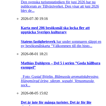
Den svenska turismstatistiken för juni 2026 har nu
publicerats av Tillväxtverket. Den visar att juni 2026
blev de...
2026-07-30 19:16
Karta med 206 besöksmål ska locka fler att
upptäcka Sveriges kulturarv
Statens fastighetsverk
har under sommaren släppt en
ny besöksmålskarta “Välkommen till din histo...
2026-08-01 18:21
Mathias Dahlgren – Del 5 i serien ”Goda hållbara
exempel”
Foto: Gustaf Björlin.
Blåmussla aromatiskdressing,
Hängmörad öring, sikrom, wasabi, Venusmussla,
sock
...
2026-08-05 15:02
Det är inte för många turister. Det är för lite