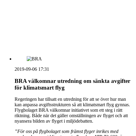
vecka 20 2026
HOUSE OF PEOPLE söker MICE säljare och
Bokning & Säljkoordinator
RSS
Prenumerera på nyhetsbrevet
2019-09-06 17:31
BRA välkomnar utredning om sänkta avgifter
för klimatsmart flyg
Regeringen har tillsatt en utredning för att se över hur man
kan anpassa avgiftsstrukturen så att klimatsmart flyg gynnas.
Flygbolaget BRA välkomnar initiativet som ett steg i rätt
riktning. Både när det gäller omställningen av flyget och att
nyansera bilden av flyget i miljödebatten.
”För oss på flygbolaget som främst flyger inrikes med