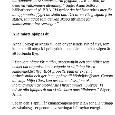
marknadens mest klimatsmarta flygplan, ATR 72-600, är
detta en välkommen utredning.”
Säger Anna Soltorp,
hållbarhetschef på BRA.
”Vi tycker det behöver göras mer för
att uppmuntra flyget att ställa om.
Det är en viktig signal från
staten, samtidigt som det kan skapa utrymme för
klimatsmarta investeringar.”
Alla måste hjälpas åt
Anna Soltorp är kritisk till den onyanserade syn på flyg som
kommer till uttryck i policydokument där den enkla vägen är
att förbjuda flyg.
”Det vore bättre för miljön, arbetsmiljön och samhället som
helhet om organisationer vågade ta ställning för ett
klimateffektivt flyg. BRA propellerplan är extremt
bränslesnåla och ger inte upphov till höghöjdseffekter. Genom
att välja Miljö Class kan resenären dessutom öka
inblandningen av biobränsle i flyget inrikes i Sverige. Vi
måste alla hjälpas åt om vi ska klara omställningen.”
Säger
Anna.
Sedan den 1 april i år klimatkompenserar BRA för alla utsläpp
av växthusgaser genom investeringar i förnybar energi.