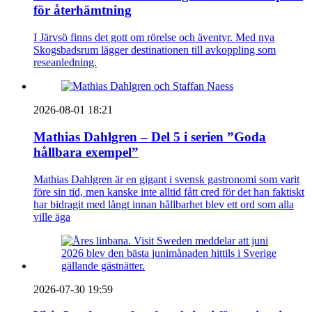
för återhämtning
I Järvsö finns det gott om rörelse och äventyr. Med nya
Skogsbadsrum lägger destinationen till avkoppling som
reseanledning.
2026-08-01 18:21
Mathias Dahlgren – Del 5 i serien ”Goda
hållbara exempel”
Mathias Dahlgren är en gigant i svensk gastronomi som varit
före sin tid, men kanske inte alltid fått cred för det han faktiskt
har bidragit med långt innan hållbarhet blev ett ord som alla
ville äga
2026-07-30 19:59