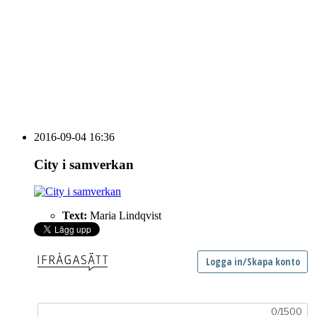
vecka 20 2026
HOUSE OF PEOPLE söker MICE säljare och
Bokning & Säljkoordinator
RSS
Prenumerera på nyhetsbrevet
2016-09-04 16:36
City i samverkan
Text:
Maria Lindqvist