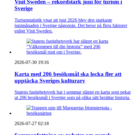
Visit Sweden – rekordstark juni för turism i
Sverige
Turismstatistik visar att juni 2026 blev den starkaste
junimånaden i Sverige någonsin. Det beror på flera faktorer
enligt Visit Sweden.
2026-07-30 19:16
Karta med 206 besöksmål ska locka fler att
upptäcka Sveriges kulturarv
Statens fastighetsverk har i sommar släppt en karta som pekar
ut 206 besöksmål i Sverige som på olika sätt berättar historia.
2026-07-27 02:18