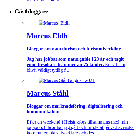
Gästbloggare
Marcus Eldh
Bloggar om naturturism och turismutveckling
Jag har jobbat som naturguide i 23 år och tagit
emot besökare från mer än 75 länder.
En sak har
blivit väldigt tydlig f...
Marcus Ståhl
Bloggar om marknadsföring, digitalisering och
kommunikation
Efter en weekend i Helsingfors tillsammans med min
pappa och bror har jag gått och funderat på vad svenska
kommuner, platsutvecklare och des...