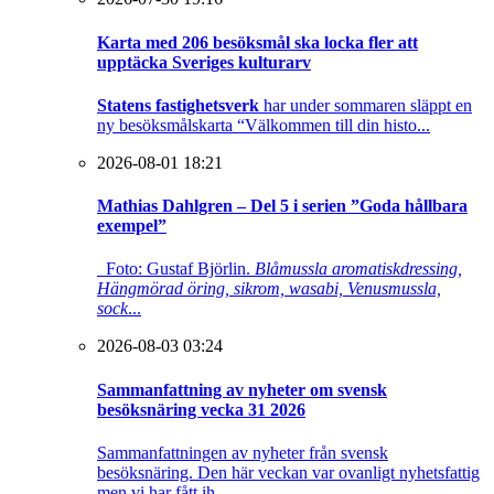
Karta med 206 besöksmål ska locka fler att
upptäcka Sveriges kulturarv
Statens fastighetsverk
har under sommaren släppt en
ny besöksmålskarta “Välkommen till din histo...
2026-08-01 18:21
Mathias Dahlgren – Del 5 i serien ”Goda hållbara
exempel”
Foto: Gustaf Björlin.
Blåmussla aromatiskdressing,
Hängmörad öring, sikrom, wasabi, Venusmussla,
sock
...
2026-08-03 03:24
Sammanfattning av nyheter om svensk
besöksnäring vecka 31 2026
Sammanfattningen av nyheter från svensk
besöksnäring. Den här veckan var ovanligt nyhetsfattig
men vi har fått ih...