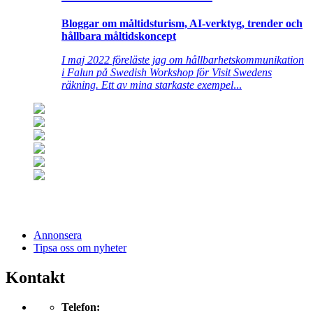
Bloggar om måltidsturism, AI-verktyg, trender och
hållbara måltidskoncept
I maj 2022 föreläste jag om hållbarhetskommunikation
i Falun på Swedish Workshop för Visit Swedens
räkning. Ett av mina starkaste exempel
...
Annonsera
Tipsa oss om nyheter
Kontakt
Telefon: