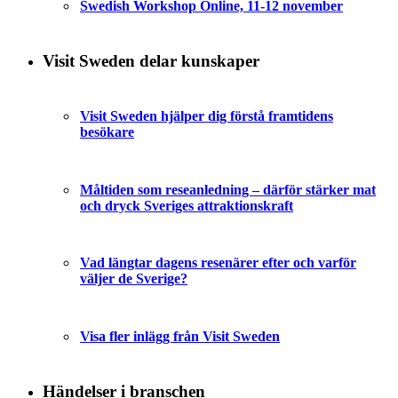
Swedish Workshop Online, 11-12 november
Visit Sweden delar kunskaper
Visit Sweden hjälper dig förstå framtidens
besökare
Måltiden som reseanledning – därför stärker mat
och dryck Sveriges attraktionskraft
Vad längtar dagens resenärer efter och varför
väljer de Sverige?
Visa fler inlägg från Visit Sweden
Händelser i branschen