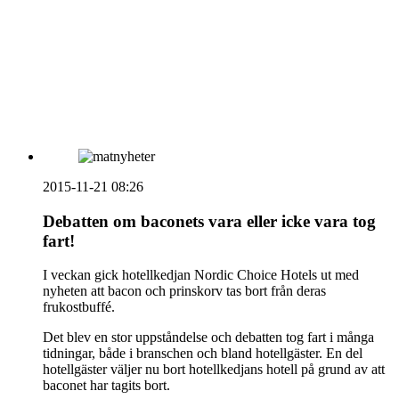
HOUSE OF PEOPLE söker MICE säljare och
Bokning & Säljkoordinator
RSS
Prenumerera på nyhetsbrevet
2015-11-21 08:26
Debatten om baconets vara eller icke vara tog
fart!
I veckan gick hotellkedjan Nordic Choice Hotels ut med
nyheten att bacon och prinskorv tas bort från deras
frukostbuffé.
Det blev en stor uppståndelse och debatten tog fart i många
tidningar, både i branschen och bland hotellgäster. En del
hotellgäster väljer nu bort hotellkedjans hotell på grund av att
baconet har tagits bort.