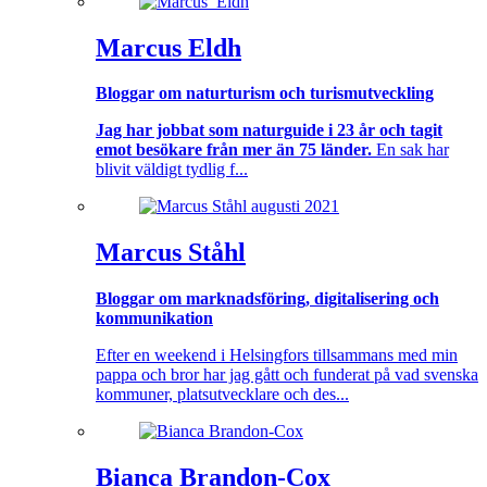
Marcus Eldh
Bloggar om naturturism och turismutveckling
Jag har jobbat som naturguide i 23 år och tagit
emot besökare från mer än 75 länder.
En sak har
blivit väldigt tydlig f...
Marcus Ståhl
Bloggar om marknadsföring, digitalisering och
kommunikation
Efter en weekend i Helsingfors tillsammans med min
pappa och bror har jag gått och funderat på vad svenska
kommuner, platsutvecklare och des...
Bianca Brandon-Cox