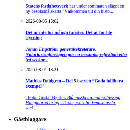
Statens fastighetsverk
har under sommaren släppt en
ny besöksmålskarta “Välkommen till din histo...
2026-08-05 15:02
Det är inte för många turister. Det är för lite
styrning
Johan Engström, generalsekreterare,
Naturturismföretagen gör en personlig reflektion efter
två veckor
...
2026-08-01 18:21
Mathias Dahlgren – Del 5 i serien ”Goda hållbara
exempel”
Foto: Gustaf Björlin.
Blåmussla aromatiskdressing,
Hängmörad öring, sikrom, wasabi, Venusmussla,
sock
...
Gästbloggare