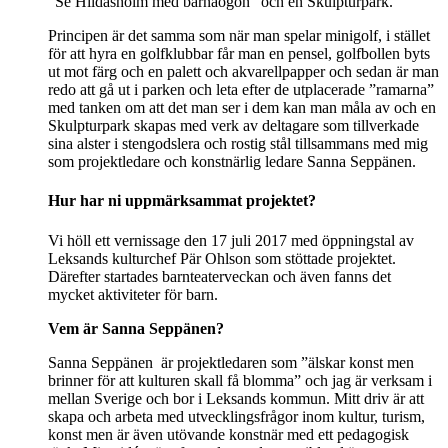
”Se Hildasholm med barnaögon” och en Skulpturpark.
Principen är det samma som när man spelar minigolf, i stället
för att hyra en golfklubbar får man en pensel, golfbollen byts
ut mot färg och en palett och akvarellpapper och sedan är man
redo att gå ut i parken och leta efter de utplacerade ”ramarna”
med tanken om att det man ser i dem kan man måla av och en
Skulpturpark skapas med verk av deltagare som tillverkade
sina alster i stengodslera och rostig stål tillsammans med mig
som projektledare och konstnärlig ledare Sanna Seppänen.
Hur har ni uppmärksammat projektet?
Vi höll ett vernissage den 17 juli 2017 med öppningstal av
Leksands kulturchef Pär Ohlson som stöttade projektet.
Därefter startades barnteaterveckan och även fanns det
mycket aktiviteter för barn.
Vem är Sanna Seppänen?
Sanna Seppänen är projektledaren som ”älskar konst men
brinner för att kulturen skall få blomma” och jag är verksam i
mellan Sverige och bor i Leksands kommun. Mitt driv är att
skapa och arbeta med utvecklingsfrågor inom kultur, turism,
konst men är även utövande konstnär med ett pedagogisk