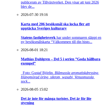
publicerats av Tillväxtverket. Den visar att juni 2026
blev de...
2026-07-30 19:16
Karta med 206 besöksmål ska locka fler att
upptäcka Sveriges kulturarv
Statens fastighetsverk
har under sommaren släppt en
ny besöksmålskarta “Välkommen till din histo...
2026-08-01 18:21
Mathias Dahlgren – Del 5 i serien ”Goda hållbara
exempel”
Foto: Gustaf Björlin.
Blåmussla aromatiskdressing,
Hängmörad öring, sikrom, wasabi, Venusmussla,
sock
...
2026-08-05 15:02
Det är inte för många turister. Det är för lite
styrning