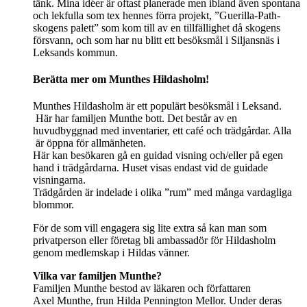
tänk. Mina idéer är oftast planerade men ibland även spontana
och lekfulla som tex hennes förra projekt, ”Guerilla-Path-
skogens palett” som kom till av en tillfällighet då skogens
försvann, och som har nu blitt ett besöksmål i Siljansnäs i
Leksands kommun.
Berätta mer om Munthes Hildasholm!
Munthes Hildasholm är ett populärt besöksmål i Leksand.
Här har familjen Munthe bott. Det består av en
huvudbyggnad med inventarier, ett café och trädgårdar. Alla
är öppna för allmänheten.
Här kan besökaren gå en guidad visning och/eller på egen
hand i trädgårdarna. Huset visas endast vid de guidade
visningarna.
Trädgården är indelade i olika ”rum” med många vardagliga
blommor.
För de som vill engagera sig lite extra så kan man som
privatperson eller företag bli ambassadör för Hildasholm
genom medlemskap i Hildas vänner.
Vilka var familjen Munthe?
Familjen Munthe bestod av läkaren och författaren
Axel Munthe, frun Hilda Pennington Mellor. Under deras