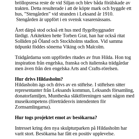
bröllopsresa reste de vid Siljan och blev båda förälskade av
trakten. Detta resulterade i att de köpte mark och byggde ett
hus, ”Stengården” vid stranden i Leksand år 1910.
Stengården är uppfört i en svensk vasarenässans.
Året därpå stod också ett hus med flygelbyggnader
färdigt. Arkitekten hette Torben Grat, han har också ritat
Solliden på Öland och Stockholms stadion. Vid samma
tidpunkt föddes sönerna Viking och Malcolm.
Trädgårdarna som uppfördes ritades av frun Hilda. Hon tog
inspiration från engelska, franska och italienska trädgårdar
men även från den engelska Arts and Crafts-rörelsen.
Hur drivs Hildasholm?
Hildasholm ägs och drivs av en stiftelse. I stiftelsen sitter
representanter från Leksands kommun, Leksands församling,
donatorfamiljen, Muntheska släktföreningen samt någon med
museikompetens (företrädesvis intendenten för
Zornsamlingarna).
Hur togs projektet emot av besökarna?
Intresset kring den nya skulpturparken på Hildasholm har
varit stort. Besökarna har fått en positiv upplevelse.