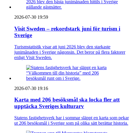
2026-07-30 19:59
Visit Sweden – rekordstark juni för turism i
Sverige
Turismstatistik visar att juni 2026 blev den starkaste
junimånaden i Sverige någonsin. Det beror på flera faktorer
enligt Visit Sweden.
2026-07-30 19:16
Karta med 206 besöksmål ska locka fler att
upptäcka Sveriges kulturarv
Statens fastighetsverk har i sommar släppt en karta som pekar
ut 206 besöksmål i Sverige som på olika sätt berättar historia.