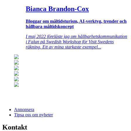
Bianca Brandon-Cox
Bloggar om måltidsturism, AI-verktyg, trender och
hållbara måltidskoncept
I maj 2022 föreläste jag om hållbarhetskommunikation
i Falun på Swedish Workshop för Visit Swedens
räkning. Ett av mina starkaste exempel
...
Annonsera
Tipsa oss om nyheter
Kontakt