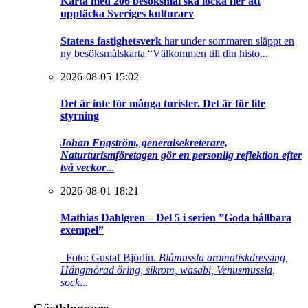
Karta med 206 besöksmål ska locka fler att
upptäcka Sveriges kulturarv
Statens fastighetsverk
har under sommaren släppt en
ny besöksmålskarta “Välkommen till din histo...
2026-08-05 15:02
Det är inte för många turister. Det är för lite
styrning
Johan Engström, generalsekreterare,
Naturturismföretagen gör en personlig reflektion efter
två veckor
...
2026-08-01 18:21
Mathias Dahlgren – Del 5 i serien ”Goda hållbara
exempel”
Foto: Gustaf Björlin.
Blåmussla aromatiskdressing,
Hängmörad öring, sikrom, wasabi, Venusmussla,
sock
...