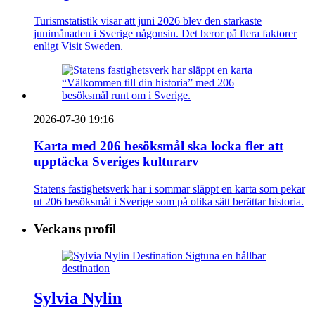
Turismstatistik visar att juni 2026 blev den starkaste
junimånaden i Sverige någonsin. Det beror på flera faktorer
enligt Visit Sweden.
2026-07-30 19:16
Karta med 206 besöksmål ska locka fler att
upptäcka Sveriges kulturarv
Statens fastighetsverk har i sommar släppt en karta som pekar
ut 206 besöksmål i Sverige som på olika sätt berättar historia.
Veckans profil
Sylvia Nylin