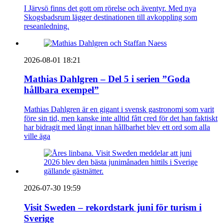
I Järvsö finns det gott om rörelse och äventyr. Med nya
Skogsbadsrum lägger destinationen till avkoppling som
reseanledning.
2026-08-01 18:21
Mathias Dahlgren – Del 5 i serien ”Goda
hållbara exempel”
Mathias Dahlgren är en gigant i svensk gastronomi som varit
före sin tid, men kanske inte alltid fått cred för det han faktiskt
har bidragit med långt innan hållbarhet blev ett ord som alla
ville äga
2026-07-30 19:59
Visit Sweden – rekordstark juni för turism i
Sverige