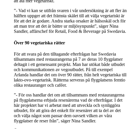
att äta mer vegetariskt.
”- Vad vi kan se utifrån svaren i vår undersökning är att fler än
hälften uppger att det främsta skälet till att välja vegetariskt är
för att det är godare. Andra starka orsaker är hälsoskäl och för
att man tror att det är bättre ur miljösynpunkt”, säger Nina
Sandler, affärschef för Retail, Food & Beverage på Swedavia.
Över 90 vegetariska rätter
För att svara på den tilltagande efterfrågan har Swedavia
tillsammans med restaurangerna på 7 av deras 10 flygplatser
deltagit i ett gemensamt projekt. Man har utökat både utbudet
och kommunikationen av vegoutbudet. På till exempel
Arlanda handlar det om över 90 rätter, från helt vegetariska till
lakto-ovo-vegetarisk. Rätterna serveras på flygplatsens femtio
olika restauranger och caféer.
”- För oss handlar det om att tillsammans med restaurangerna
på flygplatserna erbjuda resenärerna vad de efterfrågar. I det
här projektet har vi arbetat med att utveckla och synliggöra
utbudet, för att göra det enkelt för resenärer att ta del av det
och välja något som passar dem oavsett vilken av våra
flygplatser de reser från”, säger Nina Sandler.