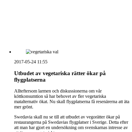
HOUSE OF PEOPLE söker MICE säljare och
Bokning & Säljkoordinator
RSS
Prenumerera på nyhetsbrevet
2017-05-24 11:55
Utbudet av vegetariska rätter ökar på
flygplatserna
Allteftersom larmen och diskussionerna om vår
köttkonsumtion så har behovet av fler vegetariska
matalternativ ökat. Nu skall flygplatserna få resenärerna att äta
mer grönt.
Swedavia skall nu se till att utbudet av vegorätter ökar på
restaurangerna på Swedavias flygplatser i Sverige. Detta efter
att man har gjort en undersökning om svenskarnas intresse av