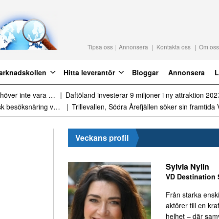
Tipsa oss
Annonsera
Kontakta oss
Om oss
arknadskollen
Hitta leverantör
Bloggar
Annonsera
L
lite styrning
Sammanfattning av nyheter 
Sammanfattning av nyheter om svensk besöksnäring vecka 28 2026
Veckans profil
Sylvia Nylin
VD Destination 
Från starka ensk
aktörer till en kraf
helhet – där sa