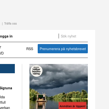
Träffa oss
ogga in
om svensk besöksnäring vecka 31 2026
RSS
Prenumerera på nyhetsbrevet
Sammanfattning av nyheter om svensk besöksnäring vecka 27 2026
Sigtuna
ilda
tfull
mverkan