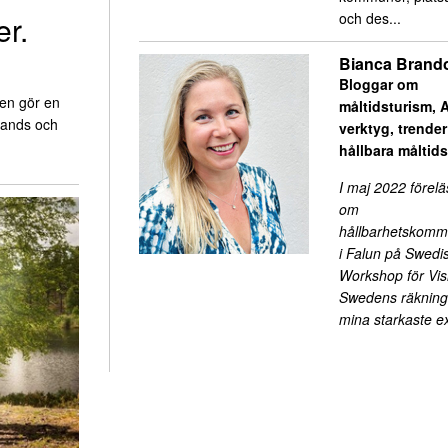
er.
och des...
Bianca Brand
Bloggar om
en gör en
måltidsturism, A
llands och
verktyg, trende
hållbara måltid
I maj 2022 förelä
om
hållbarhetskomm
i Falun på Swedi
Workshop för Visi
Swedens räkning.
mina starkaste 