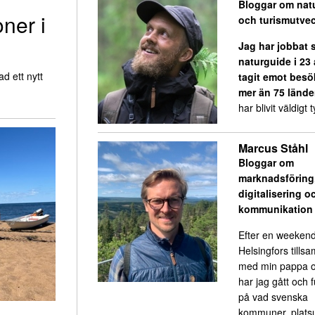
Bloggar om nat
oner i
och turismutvec
Jag har jobbat
naturguide i 23
d ett nytt
tagit emot besö
mer än 75 lände
har blivit väldigt ty
Marcus Ståhl
Bloggar om
marknadsföring
digitalisering o
kommunikation
Efter en weekend
Helsingfors till
med min pappa o
har jag gått och 
på vad svenska
kommuner, platsu