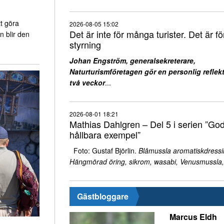
t göra
2026-08-05 15:02
Det är inte för många turister. Det är för
n blir den
styrning
Johan Engström, generalsekreterare,
Naturturismföretagen gör en personlig reflekt
två veckor
...
2026-08-01 18:21
Mathias Dahlgren – Del 5 i serien ”Go
hållbara exempel”
Foto: Gustaf Björlin.
Blåmussla aromatiskdressi
Hängmörad öring, sikrom, wasabi, Venusmussla,
Gästbloggare
Marcus Eldh