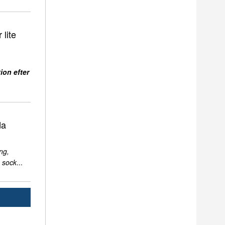
 lite
ion efter
da
ng,
 sock
...