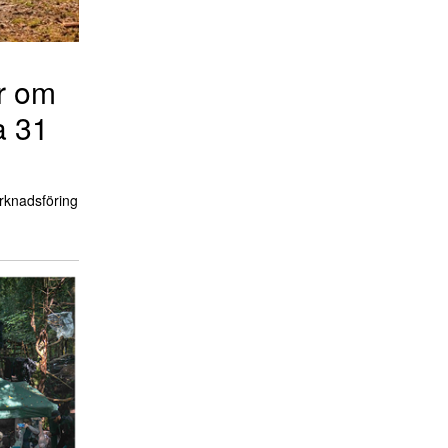
r om
a 31
arknadsföring