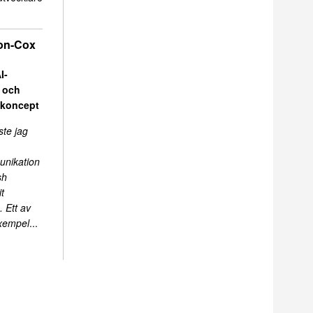
on-Cox
I-
r och
skoncept
ste jag
unikation
sh
t
 Ett av
exempel
...