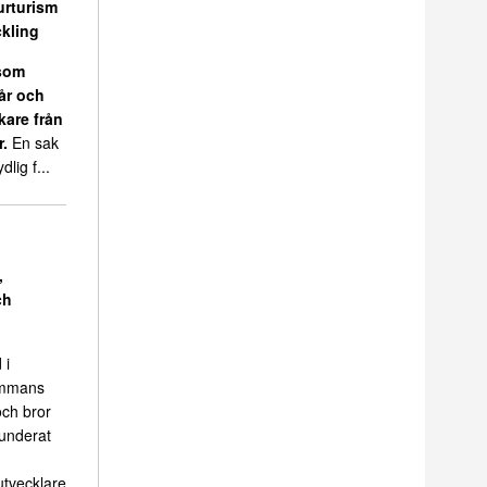
urturism
kling
 som
 år och
kare från
r.
En sak
dlig f...
,
ch
 i
sammans
ch bror
funderat
tvecklare