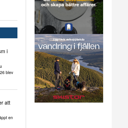
sm i
nu
026 blev
r att
äppt en