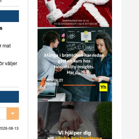
r
ns
r mat
r väljer
2026-08-13