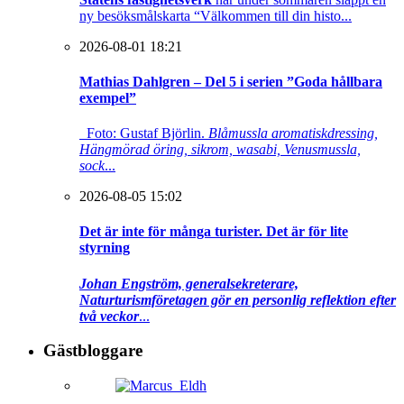
ny besöksmålskarta “Välkommen till din histo...
2026-08-01 18:21
Mathias Dahlgren – Del 5 i serien ”Goda hållbara
exempel”
Foto: Gustaf Björlin.
Blåmussla aromatiskdressing,
Hängmörad öring, sikrom, wasabi, Venusmussla,
sock
...
2026-08-05 15:02
Det är inte för många turister. Det är för lite
styrning
Johan Engström, generalsekreterare,
Naturturismföretagen gör en personlig reflektion efter
två veckor
...
Gästbloggare