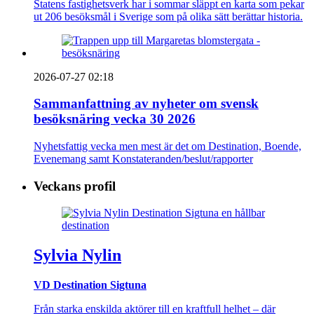
Statens fastighetsverk har i sommar släppt en karta som pekar
ut 206 besöksmål i Sverige som på olika sätt berättar historia.
2026-07-27 02:18
Sammanfattning av nyheter om svensk
besöksnäring vecka 30 2026
Nyhetsfattig vecka men mest är det om Destination, Boende,
Evenemang samt Konstateranden/beslut/rapporter
Veckans profil
Sylvia Nylin
VD Destination Sigtuna
Från starka enskilda aktörer till en kraftfull helhet – där