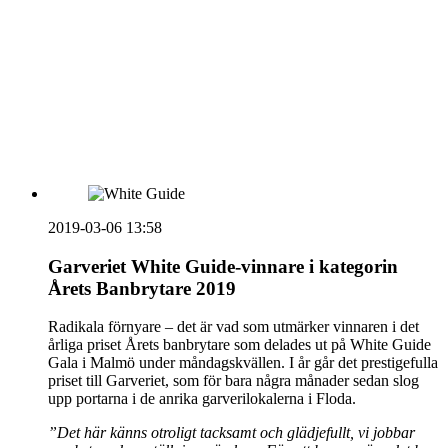
vecka 20 2026
HOUSE OF PEOPLE söker MICE säljare och
Bokning & Säljkoordinator
RSS
Prenumerera på nyhetsbrevet
2019-03-06 13:58
Garveriet White Guide-vinnare i kategorin
Årets Banbrytare 2019
Radikala förnyare – det är vad som utmärker vinnaren i det
årliga priset Årets banbrytare som delades ut på White Guide
Gala i Malmö under måndagskvällen. I år går det prestigefulla
priset till Garveriet, som för bara några månader sedan slog
upp portarna i de anrika garverilokalerna i Floda.
”Det här känns otroligt tacksamt och glädjefullt, vi jobbar