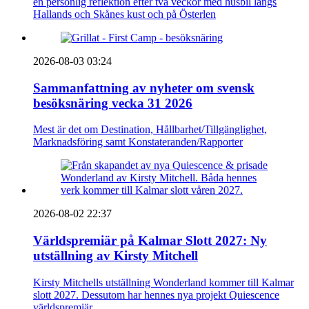
en personlig reflektion efter två veckor med husbil längs
Hallands och Skånes kust och på Österlen
2026-08-03 03:24
Sammanfattning av nyheter om svensk
besöksnäring vecka 31 2026
Mest är det om Destination, Hållbarhet/Tillgänglighet,
Marknadsföring samt Konstateranden/Rapporter
2026-08-02 22:37
Världspremiär på Kalmar Slott 2027: Ny
utställning av Kirsty Mitchell
Kirsty Mitchells utställning Wonderland kommer till Kalmar
slott 2027. Dessutom har hennes nya projekt Quiescence
världspremiär.