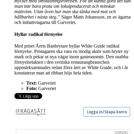
mycket med omställningsrörelsen. För att kunna göra det kan
man inte bara prata om lokalproducerat och minskat
matsvinn. Utan även hur man ska tänka med mat och
hållbarhet i nästa steg.”
Säger Matts Johansson, en av ägarna
och initiativtagarna till Garveriet.
Hyllar radikal förnyelse
Med priset Årets Banbrytare hyllar White Guide radikal
förnyelse. Pristagaren ska vara en modig aktör som bryter ny
mark och pekar ut nya vägar inom gastronomin. Den snabba
förnyelsetakten i den svenska restaurangbranschen
uppmärksammades redan förra året av White Guide, och i år
konstaterar man att ribban höjs hela tiden.
Text:
Garveriet
Foto:
Garveriet