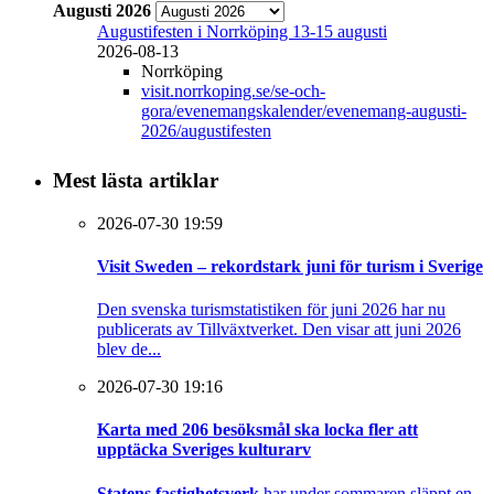
Augusti 2026
Augustifesten i Norrköping 13-15 augusti
2026-08-13
Norrköping
visit.norrkoping.se/se-och-
gora/evenemangskalender/evenemang-augusti-
2026/augustifesten
Mest lästa artiklar
2026-07-30 19:59
Visit Sweden – rekordstark juni för turism i Sverige
Den svenska turismstatistiken för juni 2026 har nu
publicerats av Tillväxtverket. Den visar att juni 2026
blev de...
2026-07-30 19:16
Karta med 206 besöksmål ska locka fler att
upptäcka Sveriges kulturarv
Statens fastighetsverk
har under sommaren släppt en