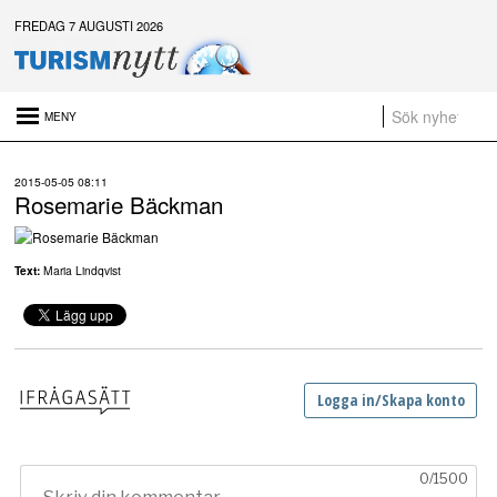
FREDAG 7 AUGUSTI 2026
Senaste nytt:
2015-05-05 08:11
Det är inte för många turister. Det är för lite styrning
Rosemarie Bäckman
Platsannonser:
Sammanfattning av nyheter om svensk besöksnäring vecka 28 2026
Text:
Maria Lindqvist
a
t