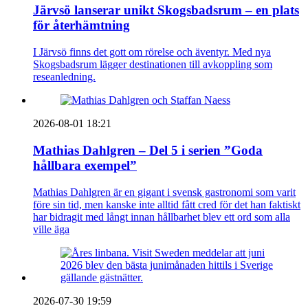
Järvsö lanserar unikt Skogsbadsrum – en plats
för återhämtning
I Järvsö finns det gott om rörelse och äventyr. Med nya
Skogsbadsrum lägger destinationen till avkoppling som
reseanledning.
2026-08-01 18:21
Mathias Dahlgren – Del 5 i serien ”Goda
hållbara exempel”
Mathias Dahlgren är en gigant i svensk gastronomi som varit
före sin tid, men kanske inte alltid fått cred för det han faktiskt
har bidragit med långt innan hållbarhet blev ett ord som alla
ville äga
2026-07-30 19:59