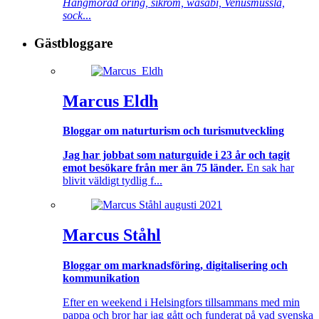
Hängmörad öring, sikrom, wasabi, Venusmussla,
sock
...
Gästbloggare
Marcus Eldh
Bloggar om naturturism och turismutveckling
Jag har jobbat som naturguide i 23 år och tagit
emot besökare från mer än 75 länder.
En sak har
blivit väldigt tydlig f...
Marcus Ståhl
Bloggar om marknadsföring, digitalisering och
kommunikation
Efter en weekend i Helsingfors tillsammans med min
pappa och bror har jag gått och funderat på vad svenska