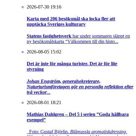
2026-07-30 19:16
Karta med 206 besöksmål ska locka fler att
upptäcka Sveriges kulturarv
Statens fastighetsverk
har under sommaren släppt en
ny besöksmålskarta “Välkommen till din histo...
2026-08-05 15:02
Det är inte för många turister. Det är för lite
styrning
Johan Engström, generalsekreterare,
Naturturismföretagen gör en personlig reflektion efter
två veckor
...
2026-08-01 18:21
Mathias Dahlgren – Del 5 i serien ”Goda hållbara
exempel”
Foto: Gustaf Björlin.
Blåmussla aromatiskdressing,