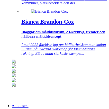
kommuner, platsutvecklare och des...
Bianca Brandon-Cox
Bloggar om måltidsturism, AI-verktyg, trender och
hållbara måltidskoncept
I maj 2022 föreläste jag om hållbarhetskommunikation
i Falun på Swedish Workshop för Visit Swedens
räkning. Ett av mina starkaste exempel
...
Annonsera