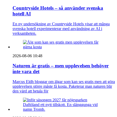
Countryside Hotels – så använder svenska
hotell AI
En ny undersökning av Countryside Hotels visar att många
svenska hotell experimenterar med användning av AI i
verksamheten.
2026-08-06 10:48
Naturen är gratis – men upplevelsen behöver
inte vara det
Marcus Eldh bloggar om älgar som kan ses gratis men att göra
upplevelsen större måste få kosta. Paketerar man naturen blir
den värd att betala för