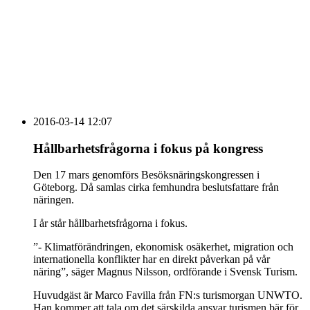
HOUSE OF PEOPLE söker MICE säljare och
Bokning & Säljkoordinator
RSS
Prenumerera på nyhetsbrevet
2016-03-14 12:07
Hållbarhetsfrågorna i fokus på kongress
Den 17 mars genomförs Besöksnäringskongressen i
Göteborg. Då samlas cirka femhundra beslutsfattare från
näringen.
I år står hållbarhetsfrågorna i fokus.
”- Klimatförändringen, ekonomisk osäkerhet, migration och
internationella konflikter har en direkt påverkan på vår
näring”, säger Magnus Nilsson, ordförande i Svensk Turism.
Huvudgäst är Marco Favilla från FN:s turismorgan UNWTO.
Han kommer att tala om det särskilda ansvar turismen bär för