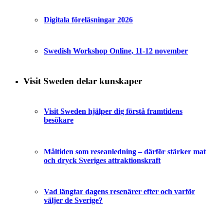
Digitala föreläsningar 2026
Swedish Workshop Online, 11-12 november
Visit Sweden delar kunskaper
Visit Sweden hjälper dig förstå framtidens
besökare
Måltiden som reseanledning – därför stärker mat
och dryck Sveriges attraktionskraft
Vad längtar dagens resenärer efter och varför
väljer de Sverige?