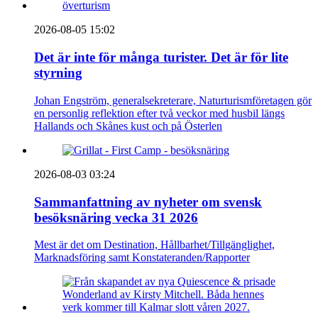
2026-08-05 15:02
Det är inte för många turister. Det är för lite
styrning
Johan Engström, generalsekreterare, Naturturismföretagen gör
en personlig reflektion efter två veckor med husbil längs
Hallands och Skånes kust och på Österlen
2026-08-03 03:24
Sammanfattning av nyheter om svensk
besöksnäring vecka 31 2026
Mest är det om Destination, Hållbarhet/Tillgänglighet,
Marknadsföring samt Konstateranden/Rapporter