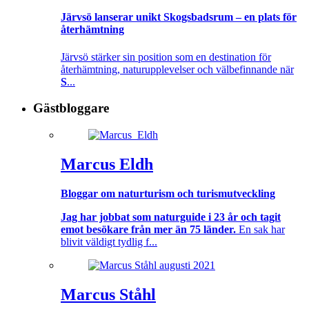
Järvsö lanserar unikt Skogsbadsrum – en plats för
återhämtning
Järvsö stärker sin position som en destination för
återhämtning, naturupplevelser och välbefinnande när
S
...
Gästbloggare
Marcus Eldh
Bloggar om naturturism och turismutveckling
Jag har jobbat som naturguide i 23 år och tagit
emot besökare från mer än 75 länder.
En sak har
blivit väldigt tydlig f...
Marcus Ståhl