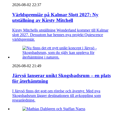
2026-08-02 22:37
Världspremiär på Kalmar Slott 2027: Ny
utställning av Kirsty Mitchell
Kirsty Mitchells utställning Wonderland kommer till Kalmar
slott 2027. Dessutom har hennes nya projekt Quiescence
världspremiär.
2026-08-02 21:49
Järvsö lanserar unikt Skogsbadsrum – en plats
för återhämtning
I Järvsö finns det gott om rörelse och äventyr. Med nya
Skogsbadsrum lägger destinationen till avkoppling som
reseanledning.