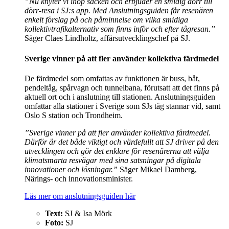
”Nu knyter vi ihop säcken och erbjuder en smidig dörr till
dörr-resa i SJ:s app. Med Anslutningsguiden får resenären
enkelt förslag på och påminnelse om vilka smidiga
kollektivtrafikalternativ som finns inför och efter tågresan.”
Säger Claes Lindholtz, affärsutvecklingschef på SJ.
Sverige vinner på att fler använder kollektiva färdmedel
De färdmedel som omfattas av funktionen är buss, båt,
pendeltåg, spårvagn och tunnelbana, förutsatt att det finns på
aktuell ort och i anslutning till stationen. Anslutningsguiden
omfattar alla stationer i Sverige som SJs tåg stannar vid, samt
Oslo S station och Trondheim.
”Sverige vinner på att fler använder kollektiva färdmedel.
Därför är det både viktigt och värdefullt att SJ driver på den
utvecklingen och gör det enklare för resenärerna att välja
klimatsmarta resvägar med sina satsningar på digitala
innovationer och lösningar.”
Säger Mikael Damberg,
Närings- och innovationsminister.
Läs mer om anslutningsguiden här
Text:
SJ & Isa Mörk
Foto:
SJ