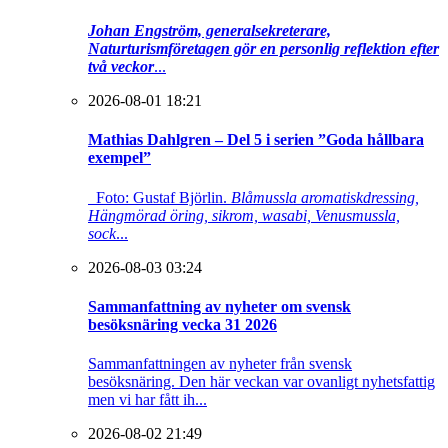
Johan Engström, generalsekreterare,
Naturturismföretagen gör en personlig reflektion efter
två veckor
...
2026-08-01 18:21
Mathias Dahlgren – Del 5 i serien ”Goda hållbara
exempel”
Foto: Gustaf Björlin.
Blåmussla aromatiskdressing,
Hängmörad öring, sikrom, wasabi, Venusmussla,
sock
...
2026-08-03 03:24
Sammanfattning av nyheter om svensk
besöksnäring vecka 31 2026
Sammanfattningen av nyheter från svensk
besöksnäring. Den här veckan var ovanligt nyhetsfattig
men vi har fått ih...
2026-08-02 21:49