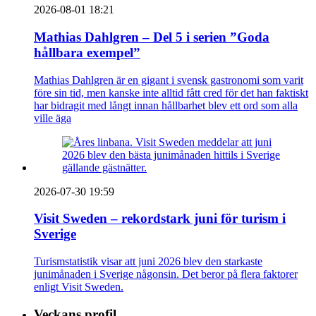
2026-08-01 18:21
Mathias Dahlgren – Del 5 i serien ”Goda
hållbara exempel”
Mathias Dahlgren är en gigant i svensk gastronomi som varit
före sin tid, men kanske inte alltid fått cred för det han faktiskt
har bidragit med långt innan hållbarhet blev ett ord som alla
ville äga
2026-07-30 19:59
Visit Sweden – rekordstark juni för turism i
Sverige
Turismstatistik visar att juni 2026 blev den starkaste
junimånaden i Sverige någonsin. Det beror på flera faktorer
enligt Visit Sweden.
Veckans profil