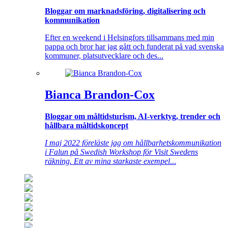
Bloggar om marknadsföring, digitalisering och
kommunikation
Efter en weekend i Helsingfors tillsammans med min
pappa och bror har jag gått och funderat på vad svenska
kommuner, platsutvecklare och des...
Bianca Brandon-Cox
Bloggar om måltidsturism, AI-verktyg, trender och
hållbara måltidskoncept
I maj 2022 föreläste jag om hållbarhetskommunikation
i Falun på Swedish Workshop för Visit Swedens
räkning. Ett av mina starkaste exempel
...