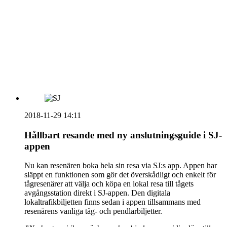
vecka 20 2026
HOUSE OF PEOPLE söker MICE säljare och
Bokning & Säljkoordinator
RSS
Prenumerera på nyhetsbrevet
2018-11-29 14:11
Hållbart resande med ny anslutningsguide i SJ-
appen
Nu kan resenären boka hela sin resa via SJ:s app. Appen har
släppt en funktionen som gör det överskådligt och enkelt för
tågresenärer att välja och köpa en lokal resa till tågets
avgångsstation direkt i SJ-appen. Den digitala
lokaltrafikbiljetten finns sedan i appen tillsammans med
resenärens vanliga tåg- och pendlarbiljetter.