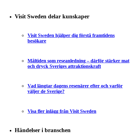
Visit Sweden delar kunskaper
Visit Sweden hjälper dig förstå framtidens
besökare
Måltiden som reseanledning – därför stärker mat
och dryck Sveriges attraktionskraft
Vad längtar dagens resenärer efter och varför
väljer de Sverige?
Visa fler inlägg från Visit Sweden
Händelser i branschen