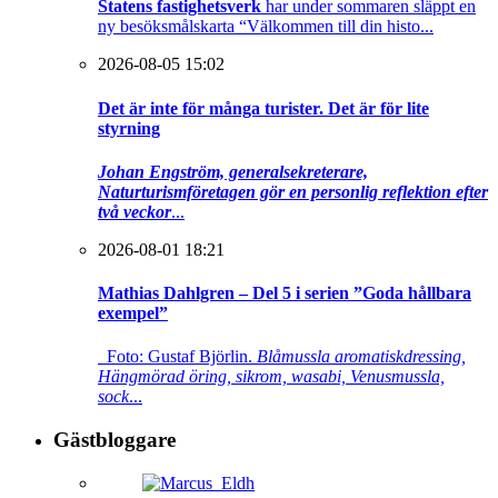
Statens fastighetsverk
har under sommaren släppt en
ny besöksmålskarta “Välkommen till din histo...
2026-08-05 15:02
Det är inte för många turister. Det är för lite
styrning
Johan Engström, generalsekreterare,
Naturturismföretagen gör en personlig reflektion efter
två veckor
...
2026-08-01 18:21
Mathias Dahlgren – Del 5 i serien ”Goda hållbara
exempel”
Foto: Gustaf Björlin.
Blåmussla aromatiskdressing,
Hängmörad öring, sikrom, wasabi, Venusmussla,
sock
...
Gästbloggare