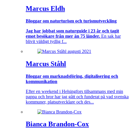
Marcus Eldh
Bloggar om naturturism och turismutveckling
Jag har jobbat som naturguide i 23 år och tagit
emot besökare från mer än 75 länder.
En sak har
blivit väldigt tydlig f...
Marcus Ståhl
Bloggar om marknadsföring, digitalisering och
kommunikation
Efter en weekend i Helsingfors tillsammans med min
pappa och bror har jag gått och funderat på vad svenska
kommuner, platsutvecklare och des...
Bianca Brandon-Cox