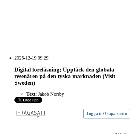
vecka 20 2026
HOUSE OF PEOPLE söker MICE säljare och
Bokning & Säljkoordinator
RSS
Prenumerera på nyhetsbrevet
2025-12-19 09:29
Digital föreläsning; Upptäck den globala
resenären på den tyska marknaden (Visit
Sweden)
Text:
Jakob Norrby