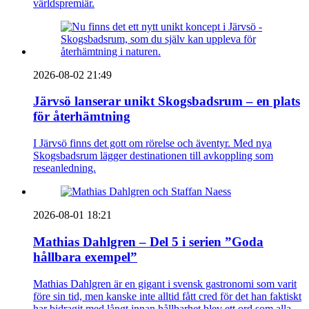
världspremiär.
2026-08-02 21:49
Järvsö lanserar unikt Skogsbadsrum – en plats
för återhämtning
I Järvsö finns det gott om rörelse och äventyr. Med nya
Skogsbadsrum lägger destinationen till avkoppling som
reseanledning.
2026-08-01 18:21
Mathias Dahlgren – Del 5 i serien ”Goda
hållbara exempel”
Mathias Dahlgren är en gigant i svensk gastronomi som varit
före sin tid, men kanske inte alltid fått cred för det han faktiskt
har bidragit med långt innan hållbarhet blev ett ord som alla