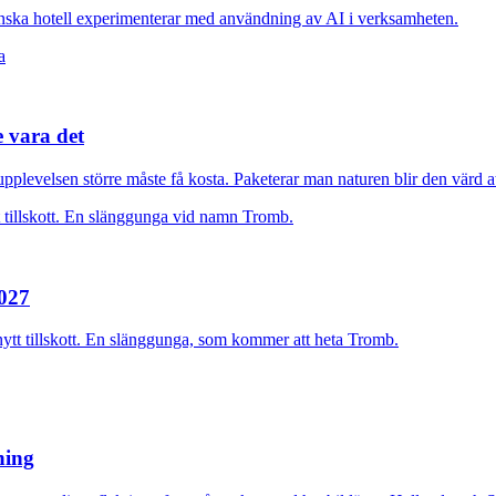
nska hotell experimenterar med användning av AI i verksamheten.
e vara det
plevelsen större måste få kosta. Paketerar man naturen blir den värd at
2027
nytt tillskott. En slänggunga, som kommer att heta Tromb.
rning