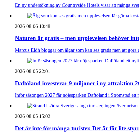
En ny undersökning av Countryside Hotels visar att många sve
2026-08-06 10:48
Naturen är gratis – men upplevelsen behöver int
Marcus Eldh bloggar om älgar som kan ses gratis men att göra up
2026-08-05 22:01
Daftöland investerar 9 miljoner i ny attraktion 
Inför säsongen 2027 får nöjesparken Daftöland i Strömstad ett 
2026-08-05 15:02
Det är inte för många turister. Det är för lite sty