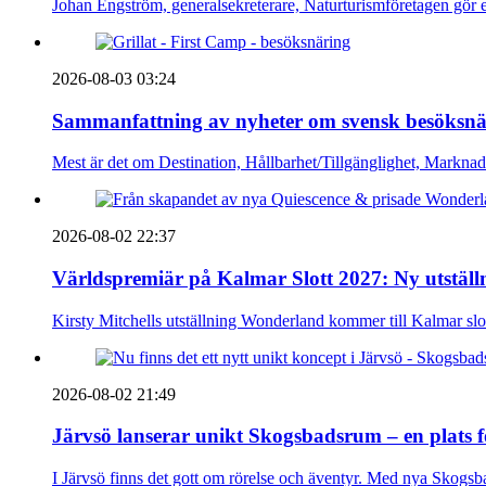
Johan Engström, generalsekreterare, Naturturismföretagen gör e
2026-08-03 03:24
Sammanfattning av nyheter om svensk besöksnä
Mest är det om Destination, Hållbarhet/Tillgänglighet, Markna
2026-08-02 22:37
Världspremiär på Kalmar Slott 2027: Ny utställn
Kirsty Mitchells utställning Wonderland kommer till Kalmar sl
2026-08-02 21:49
Järvsö lanserar unikt Skogsbadsrum – en plats 
I Järvsö finns det gott om rörelse och äventyr. Med nya Skogsb