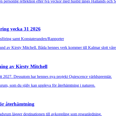
n personlig reflektion efter två veckor med husbil längs Hallands och 
ring vecka 31 2026
dsföring samt Konstateranden/Rapporter
ing av Kirsty Mitchell
ott 2027. Dessutom har hennes nya projekt Quiescence världspremiär.
för återhämtning
adsrum lägger destinationen till avkoppling som reseanledning.