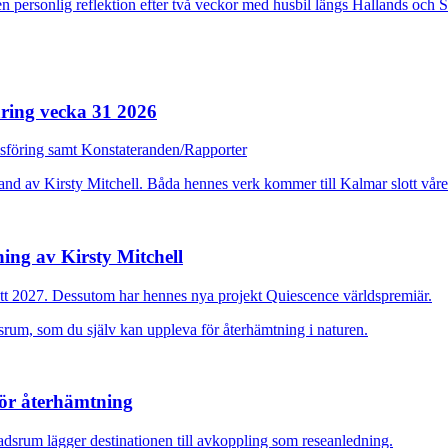
n personlig reflektion efter två veckor med husbil längs Hallands och 
ring vecka 31 2026
dsföring samt Konstateranden/Rapporter
ing av Kirsty Mitchell
ott 2027. Dessutom har hennes nya projekt Quiescence världspremiär.
för återhämtning
adsrum lägger destinationen till avkoppling som reseanledning.