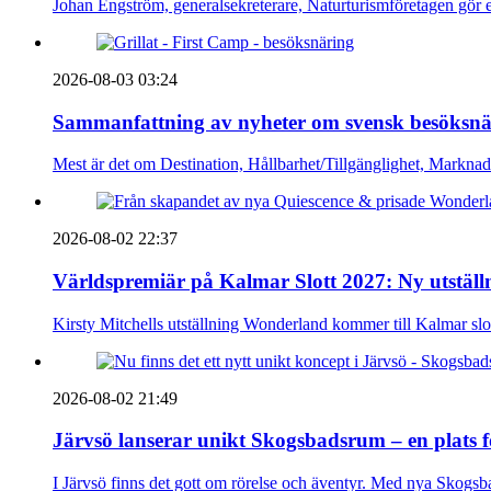
Johan Engström, generalsekreterare, Naturturismföretagen gör e
2026-08-03 03:24
Sammanfattning av nyheter om svensk besöksnä
Mest är det om Destination, Hållbarhet/Tillgänglighet, Markna
2026-08-02 22:37
Världspremiär på Kalmar Slott 2027: Ny utställn
Kirsty Mitchells utställning Wonderland kommer till Kalmar sl
2026-08-02 21:49
Järvsö lanserar unikt Skogsbadsrum – en plats 
I Järvsö finns det gott om rörelse och äventyr. Med nya Skogsb