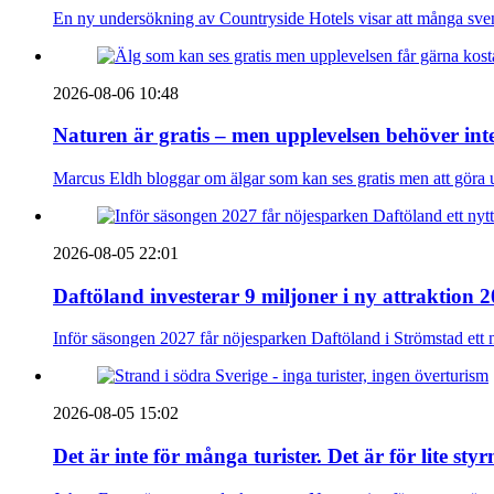
En ny undersökning av Countryside Hotels visar att många sve
2026-08-06 10:48
Naturen är gratis – men upplevelsen behöver int
Marcus Eldh bloggar om älgar som kan ses gratis men att göra up
2026-08-05 22:01
Daftöland investerar 9 miljoner i ny attraktion 
Inför säsongen 2027 får nöjesparken Daftöland i Strömstad ett 
2026-08-05 15:02
Det är inte för många turister. Det är för lite sty