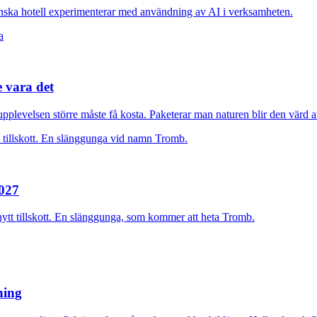
nska hotell experimenterar med användning av AI i verksamheten.
e vara det
plevelsen större måste få kosta. Paketerar man naturen blir den värd at
2027
nytt tillskott. En slänggunga, som kommer att heta Tromb.
rning