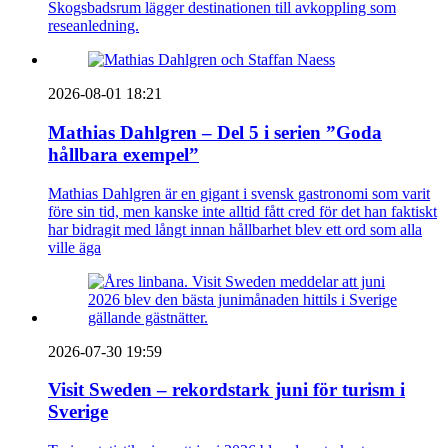
Skogsbadsrum lägger destinationen till avkoppling som
reseanledning.
2026-08-01 18:21
Mathias Dahlgren – Del 5 i serien ”Goda
hållbara exempel”
Mathias Dahlgren är en gigant i svensk gastronomi som varit
före sin tid, men kanske inte alltid fått cred för det han faktiskt
har bidragit med långt innan hållbarhet blev ett ord som alla
ville äga
2026-07-30 19:59
Visit Sweden – rekordstark juni för turism i
Sverige