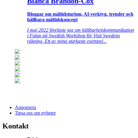
Bianca Brandon-Cox
Bloggar om måltidsturism, AI-verktyg, trender och
hållbara måltidskoncept
I maj 2022 föreläste jag om hållbarhetskommunikation
i Falun på Swedish Workshop för Visit Swedens
räkning. Ett av mina starkaste exempel
...
Annonsera
Tipsa oss om nyheter
Kontakt