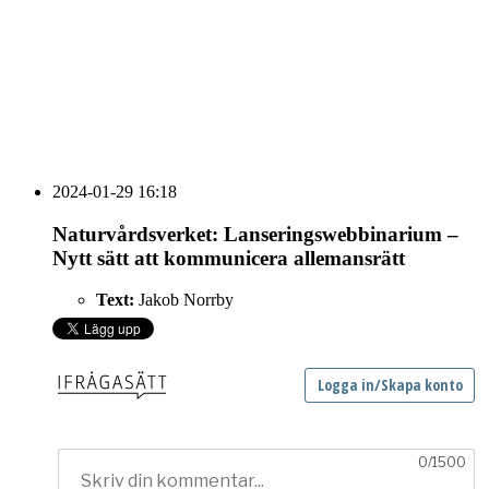
HOUSE OF PEOPLE söker MICE säljare och
Bokning & Säljkoordinator
RSS
Prenumerera på nyhetsbrevet
2024-01-29 16:18
Naturvårdsverket: Lanseringswebbinarium –
Nytt sätt att kommunicera allemansrätt
Text:
Jakob Norrby