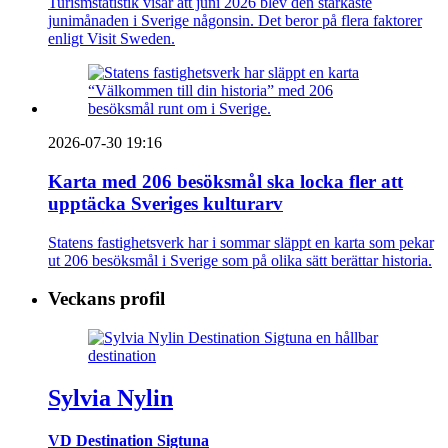
Turismstatistik visar att juni 2026 blev den starkaste
junimånaden i Sverige någonsin. Det beror på flera faktorer
enligt Visit Sweden.
2026-07-30 19:16
Karta med 206 besöksmål ska locka fler att
upptäcka Sveriges kulturarv
Statens fastighetsverk har i sommar släppt en karta som pekar
ut 206 besöksmål i Sverige som på olika sätt berättar historia.
Veckans profil
Sylvia Nylin
VD Destination Sigtuna