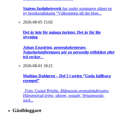
Statens fastighetsverk
har under sommaren släppt en
ny besöksmålskarta “Välkommen till din histo...
2026-08-05 15:02
Det är inte för många turister. Det är för lite
styrning
Johan Engström, generalsekreterare,
Naturturismföretagen gör en personlig reflektion efter
två veckor
...
2026-08-01 18:21
Mathias Dahlgren – Del 5 i serien ”Goda hållbara
exempel”
Foto: Gustaf Björlin.
Blåmussla aromatiskdressing,
Hängmörad öring, sikrom, wasabi, Venusmussla,
sock
...
Gästbloggare