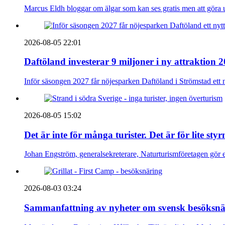
Marcus Eldh bloggar om älgar som kan ses gratis men att göra up
2026-08-05 22:01
Daftöland investerar 9 miljoner i ny attraktion 
Inför säsongen 2027 får nöjesparken Daftöland i Strömstad ett 
2026-08-05 15:02
Det är inte för många turister. Det är för lite sty
Johan Engström, generalsekreterare, Naturturismföretagen gör e
2026-08-03 03:24
Sammanfattning av nyheter om svensk besöksnä