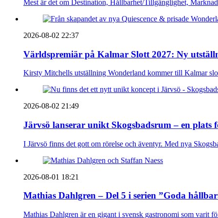
Mest är det om Destination, Hållbarhet/Tillgänglighet, Markna
2026-08-02 22:37
Världspremiär på Kalmar Slott 2027: Ny utställn
Kirsty Mitchells utställning Wonderland kommer till Kalmar sl
2026-08-02 21:49
Järvsö lanserar unikt Skogsbadsrum – en plats 
I Järvsö finns det gott om rörelse och äventyr. Med nya Skogsb
2026-08-01 18:21
Mathias Dahlgren – Del 5 i serien ”Goda hållba
Mathias Dahlgren är en gigant i svensk gastronomi som varit före 