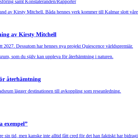
dsföring samt Konstateranden/Rapporter
ing av Kirsty Mitchell
ott 2027. Dessutom har hennes nya projekt Quiescence världspremiär.
för återhämtning
adsrum lägger destinationen till avkoppling som reseanledning.
ra exempel”
sin tid, men kanske inte alltid fått cred för det han faktiskt har bidragi