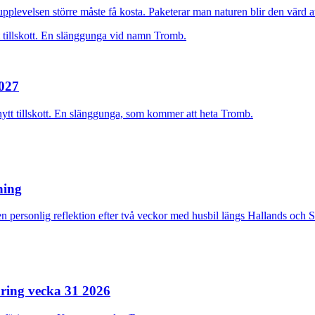
plevelsen större måste få kosta. Paketerar man naturen blir den värd at
2027
nytt tillskott. En slänggunga, som kommer att heta Tromb.
rning
n personlig reflektion efter två veckor med husbil längs Hallands och 
ring vecka 31 2026