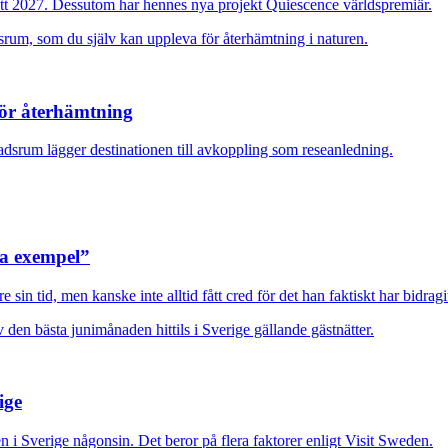
ott 2027. Dessutom har hennes nya projekt Quiescence världspremiär.
för återhämtning
adsrum lägger destinationen till avkoppling som reseanledning.
ra exempel”
sin tid, men kanske inte alltid fått cred för det han faktiskt har bidragi
ige
en i Sverige någonsin. Det beror på flera faktorer enligt Visit Sweden.