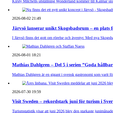
Kirsty Mitchells utställning Wonderland kommer till Kalmar sl
2026-08-02 21:49
Järvsö lanserar unikt Skogsbadsrum – en plats 
I Järvsö finns det gott om rörelse och äventyr. Med nya Skogsb
2026-08-01 18:21
Mathias Dahlgren – Del 5 i serien ”Goda hållba
Mathias Dahlgren är en gigant i svensk gastronomi som varit före 
2026-07-30 19:59
Visit Sweden – rekordstark juni för turism i Sver
Turismstatistik visar att juni 2026 blev den starkaste junimånad