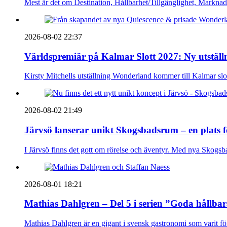
Mest är det om Destination, Hållbarhet/Tillgänglighet, Markna
2026-08-02 22:37
Världspremiär på Kalmar Slott 2027: Ny utställn
Kirsty Mitchells utställning Wonderland kommer till Kalmar sl
2026-08-02 21:49
Järvsö lanserar unikt Skogsbadsrum – en plats 
I Järvsö finns det gott om rörelse och äventyr. Med nya Skogsb
2026-08-01 18:21
Mathias Dahlgren – Del 5 i serien ”Goda hållba
Mathias Dahlgren är en gigant i svensk gastronomi som varit före 