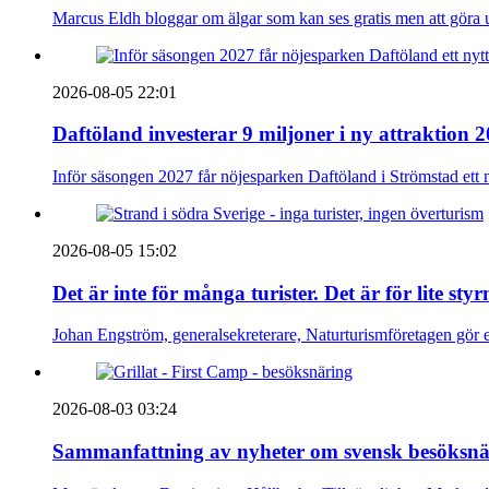
Marcus Eldh bloggar om älgar som kan ses gratis men att göra up
2026-08-05 22:01
Daftöland investerar 9 miljoner i ny attraktion 
Inför säsongen 2027 får nöjesparken Daftöland i Strömstad ett 
2026-08-05 15:02
Det är inte för många turister. Det är för lite sty
Johan Engström, generalsekreterare, Naturturismföretagen gör e
2026-08-03 03:24
Sammanfattning av nyheter om svensk besöksnä