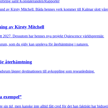
dsföring samt Konstateranden/Rapporter
ing av Kirsty Mitchell
ott 2027. Dessutom har hennes nya projekt Quiescence världspremiär.
för återhämtning
adsrum lägger destinationen till avkoppling som reseanledning.
ra exempel”
sin tid, men kanske inte alltid fått cred för det han faktiskt har bidragi