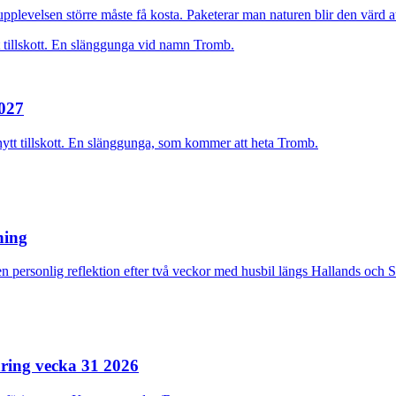
plevelsen större måste få kosta. Paketerar man naturen blir den värd at
2027
nytt tillskott. En slänggunga, som kommer att heta Tromb.
rning
n personlig reflektion efter två veckor med husbil längs Hallands och 
ring vecka 31 2026