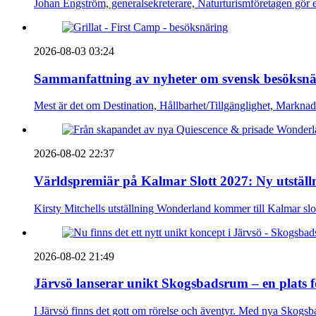
Johan Engström, generalsekreterare, Naturturismföretagen gör e
2026-08-03 03:24
Sammanfattning av nyheter om svensk besöksnä
Mest är det om Destination, Hållbarhet/Tillgänglighet, Markna
2026-08-02 22:37
Världspremiär på Kalmar Slott 2027: Ny utställn
Kirsty Mitchells utställning Wonderland kommer till Kalmar sl
2026-08-02 21:49
Järvsö lanserar unikt Skogsbadsrum – en plats 
I Järvsö finns det gott om rörelse och äventyr. Med nya Skogsb