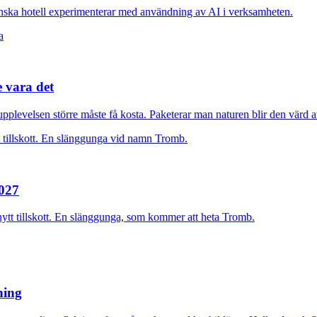
nska hotell experimenterar med användning av AI i verksamheten.
e vara det
plevelsen större måste få kosta. Paketerar man naturen blir den värd at
2027
nytt tillskott. En slänggunga, som kommer att heta Tromb.
rning