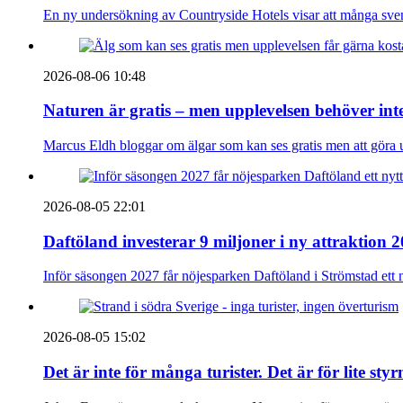
En ny undersökning av Countryside Hotels visar att många sve
2026-08-06 10:48
Naturen är gratis – men upplevelsen behöver int
Marcus Eldh bloggar om älgar som kan ses gratis men att göra up
2026-08-05 22:01
Daftöland investerar 9 miljoner i ny attraktion 
Inför säsongen 2027 får nöjesparken Daftöland i Strömstad ett 
2026-08-05 15:02
Det är inte för många turister. Det är för lite sty