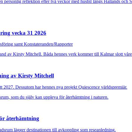
n personlig reflektion efter två veckor med husbil längs Hallands och 
ring vecka 31 2026
dsföring samt Konstateranden/Rapporter
ing av Kirsty Mitchell
ott 2027. Dessutom har hennes nya projekt Quiescence världspremiär.
för återhämtning
adsrum lägger destinationen till avkoppling som reseanledning.