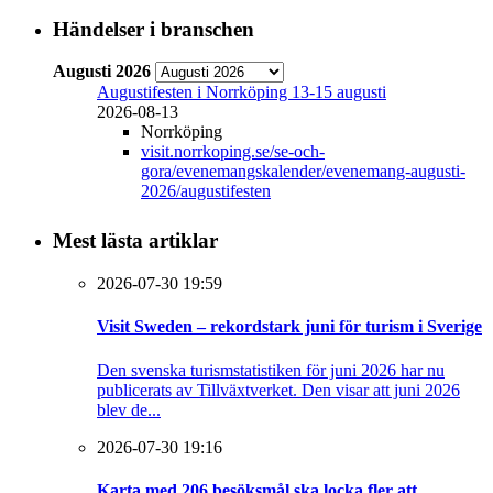
Händelser i branschen
Augusti 2026
Augustifesten i Norrköping 13-15 augusti
2026-08-13
Norrköping
visit.norrkoping.se/se-och-
gora/evenemangskalender/evenemang-augusti-
2026/augustifesten
Mest lästa artiklar
2026-07-30 19:59
Visit Sweden – rekordstark juni för turism i Sverige
Den svenska turismstatistiken för juni 2026 har nu
publicerats av Tillväxtverket. Den visar att juni 2026
blev de...
2026-07-30 19:16
Karta med 206 besöksmål ska locka fler att