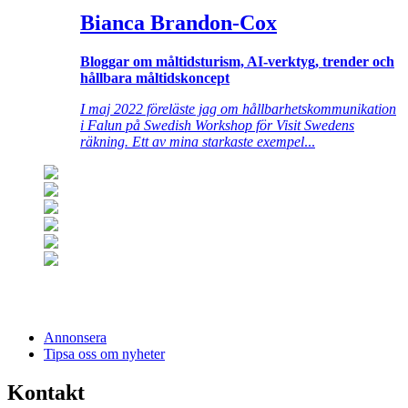
Bianca Brandon-Cox
Bloggar om måltidsturism, AI-verktyg, trender och
hållbara måltidskoncept
I maj 2022 föreläste jag om hållbarhetskommunikation
i Falun på Swedish Workshop för Visit Swedens
räkning. Ett av mina starkaste exempel
...
Annonsera
Tipsa oss om nyheter
Kontakt