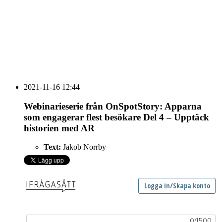
HOUSE OF PEOPLE söker MICE säljare och
Bokning & Säljkoordinator
RSS
Prenumerera på nyhetsbrevet
2021-11-16 12:44
Webinarieserie från OnSpotStory: Apparna
som engagerar flest besökare Del 4 – Upptäck
historien med AR
Text:
Jakob Norrby