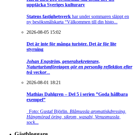
upptäcka Sveriges kulturarv
Statens fastighetsverk
har under sommaren släppt en
ny besöksmålskarta “Välkommen till din histo...
2026-08-05 15:02
Det är inte för många turister. Det är för lite
styrning
Johan Engström, generalsekreterare,
Naturturismföretagen gör en personlig reflektion efter
två veckor
...
2026-08-01 18:21
Mathias Dahlgren – Del 5 i serien ”Goda hållbara
exempel”
Foto: Gustaf Björlin.
Blåmussla aromatiskdressing,
Hängmörad öring, sikrom, wasabi, Venusmussla,
sock
...
Gästbloggare