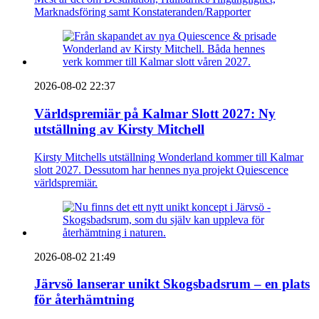
Marknadsföring samt Konstateranden/Rapporter
2026-08-02 22:37
Världspremiär på Kalmar Slott 2027: Ny
utställning av Kirsty Mitchell
Kirsty Mitchells utställning Wonderland kommer till Kalmar
slott 2027. Dessutom har hennes nya projekt Quiescence
världspremiär.
2026-08-02 21:49
Järvsö lanserar unikt Skogsbadsrum – en plats
för återhämtning