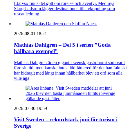
I Järvsö finns det gott om rörelse och äventyr. Med nya
Skogsbadsrum lägger destinationen till avkoppling som
reseanledning.
2026-08-01 18:21
Mathias Dahlgren – Del 5 i serien ”Goda
hållbara exempel”
Mathias Dahlgren är en gigant i svensk gastronomi som varit
före sin tid, men kanske inte alltid fått cred för det han faktiskt
har bidragit med långt innan hållbarhet blev ett ord som alla
ville äga
2026-07-30 19:59
Visit Sweden – rekordstark juni för turism i
Sverige