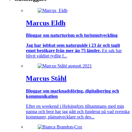
Marcus Eldh
Bloggar om naturturism och turismutveckling
Jag har jobbat som naturguide i 23 år och tagit
emot besökare från mer än 75 länder.
En sak har
blivit väldigt tydlig f...
Marcus Ståhl
Bloggar om marknadsföring, digitalisering och
kommunikation
Efter en weekend i Helsingfors tillsammans med min
pappa och bror har jag gått och funderat på vad svenska
kommuner, platsutvecklare och des...