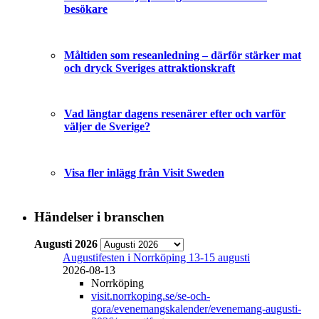
besökare
Måltiden som reseanledning – därför stärker mat
och dryck Sveriges attraktionskraft
Vad längtar dagens resenärer efter och varför
väljer de Sverige?
Visa fler inlägg från Visit Sweden
Händelser i branschen
Augusti 2026
Augustifesten i Norrköping 13-15 augusti
2026-08-13
Norrköping
visit.norrkoping.se/se-och-
gora/evenemangskalender/evenemang-augusti-