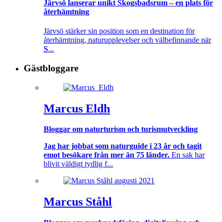
Järvsö lanserar unikt Skogsbadsrum – en plats för
återhämtning
Järvsö stärker sin position som en destination för
återhämtning, naturupplevelser och välbefinnande när
S
...
Gästbloggare
Marcus Eldh
Bloggar om naturturism och turismutveckling
Jag har jobbat som naturguide i 23 år och tagit
emot besökare från mer än 75 länder.
En sak har
blivit väldigt tydlig f...
Marcus Ståhl