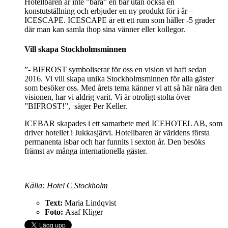
Hotellbaren är inte ”bara” en bar utan också en
konstutställning och erbjuder en ny produkt för i år –
ICESCAPE. ICESCAPE är ett ett rum som håller -5 grader
där man kan samla ihop sina vänner eller kollegor.
Vill skapa Stockholmsminnen
”- BIFROST symboliserar för oss en vision vi haft sedan
2016. Vi vill skapa unika Stockholmsminnen för alla gäster
som besöker oss. Med årets tema känner vi att så här nära den
visionen, har vi aldrig varit. Vi är otroligt stolta över
”BIFROST!”, säger Per Keller.
ICEBAR skapades i ett samarbete med ICEHOTEL AB, som
driver hotellet i Jukkasjärvi. Hotellbaren är världens första
permanenta isbar och har funnits i sexton år. Den besöks
främst av många internationella gäster.
Källa: Hotel C Stockholm
Text:
Maria Lindqvist
Foto:
Asaf Kliger