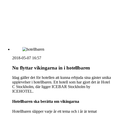
vecka 20 2026
HOUSE OF PEOPLE söker MICE säljare och
Bokning & Säljkoordinator
RSS
Prenumerera på nyhetsbrevet
2018-05-07 16:57
Nu flyttar vikingarna in i hotellbaren
Idag gäller det för hotellen att kunna erbjuda sina gäster unika
upplevelser i hotellbaren. Ett hotell som har gjort det är Hotel
C Stockholm, där ligger ICEBAR Stockholm by
ICEHOTEL.
Hotellbaren ska berätta om vikingarna
Hotellbaren släpper varje år ett tema och i år är temat