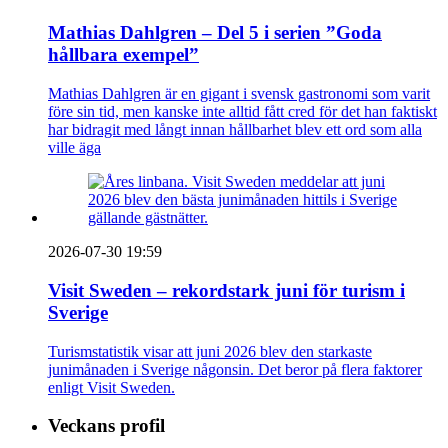
Mathias Dahlgren – Del 5 i serien ”Goda
hållbara exempel”
Mathias Dahlgren är en gigant i svensk gastronomi som varit
före sin tid, men kanske inte alltid fått cred för det han faktiskt
har bidragit med långt innan hållbarhet blev ett ord som alla
ville äga
2026-07-30 19:59
Visit Sweden – rekordstark juni för turism i
Sverige
Turismstatistik visar att juni 2026 blev den starkaste
junimånaden i Sverige någonsin. Det beror på flera faktorer
enligt Visit Sweden.
Veckans profil