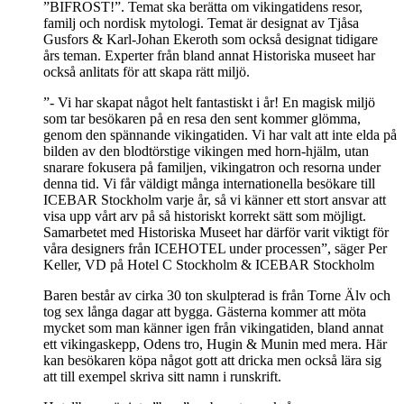
”BIFROST!”. Temat ska berätta om vikingatidens resor,
familj och nordisk mytologi. Temat är designat av Tjåsa
Gusfors & Karl-Johan Ekeroth som också designat tidigare
års teman. Experter från bland annat Historiska museet har
också anlitats för att skapa rätt miljö.
”- Vi har skapat något helt fantastiskt i år! En magisk miljö
som tar besökaren på en resa den sent kommer glömma,
genom den spännande vikingatiden. Vi har valt att inte elda på
bilden av den blodtörstige vikingen med horn-hjälm, utan
snarare fokusera på familjen, vikingatron och resorna under
denna tid. Vi får väldigt många internationella besökare till
ICEBAR Stockholm varje år, så vi känner ett stort ansvar att
visa upp vårt arv på så historiskt korrekt sätt som möjligt.
Samarbetet med Historiska Museet har därför varit viktigt för
våra designers från ICEHOTEL under processen”, säger Per
Keller, VD på Hotel C Stockholm & ICEBAR Stockholm
Baren består av cirka 30 ton skulpterad is från Torne Älv och
tog sex långa dagar att bygga. Gästerna kommer att möta
mycket som man känner igen från vikingatiden, bland annat
ett vikingaskepp, Odens tro, Hugin & Munin med mera. Här
kan besökaren köpa något gott att dricka men också lära sig
att till exempel skriva sitt namn i runskrift.