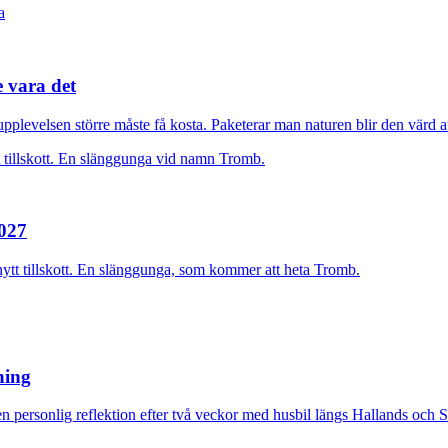
e vara det
plevelsen större måste få kosta. Paketerar man naturen blir den värd at
2027
nytt tillskott. En slänggunga, som kommer att heta Tromb.
rning
n personlig reflektion efter två veckor med husbil längs Hallands och 