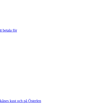
t betala för
Skånes kust och på Österlen