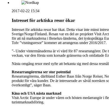
2017-02-22 15:34
Intresset för arktiska resor ökar
Intresset för arktiska resor har ökat. Detta visar inte minst int
Sverige/Norge/Finland. Resan var en del av projektet Visit Ar
för att nå marknaderna i Benelux-länderna, det tyskspråkiga Eur
Tolv ”visningsresor” kommer att arrangeras under 2016/2017.
”- Under vintermånaderna är vi värd för 87 researrangörer. De tv
veckan, var den första som korsade gränserna och omfattade Ena
Nästa omgång resor med syfte att bekanta sig med dessa resmål
Researrangörerna ser stor potential
Researrangörerna, däribland Esther Baas från Norge Reiser, Ned
produkt för våra kunder. De är intresserade av såväl norrsken s
överkomligt”, säger Baas.
Kina och USA nästa marknad
Visit Arctic Europe är under våren och hösten medarrangör i fl
turistmarknadsföring.