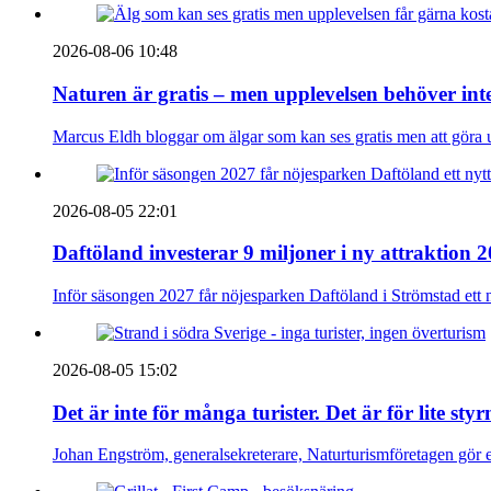
2026-08-06 10:48
Naturen är gratis – men upplevelsen behöver int
Marcus Eldh bloggar om älgar som kan ses gratis men att göra up
2026-08-05 22:01
Daftöland investerar 9 miljoner i ny attraktion 
Inför säsongen 2027 får nöjesparken Daftöland i Strömstad ett 
2026-08-05 15:02
Det är inte för många turister. Det är för lite sty
Johan Engström, generalsekreterare, Naturturismföretagen gör e