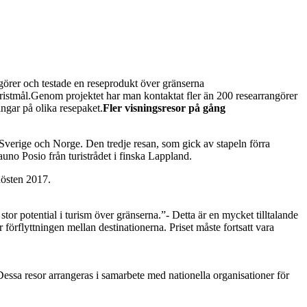
angörer och testade en reseprodukt över gränserna
ristmål.Genom projektet har man kontaktat fler än 200 researrangörer
ngar på olika resepaket.
Fler visningsresor på gång
a Sverige och Norge. Den tredje resan, som gick av stapeln förra
no Posio från turistrådet i finska Lappland.
hösten 2017.
r potential i turism över gränserna.”- Detta är en mycket tilltalande
örflyttningen mellan destinationerna. Priset måste fortsatt vara
essa resor arrangeras i samarbete med nationella organisationer för