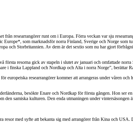
resset från researrangörer runt om i Europa. Förra veckan var sju researr
ctic Europe*, som marknadsför norra Finland, Sverige och Norge som tu
opa och Storbritannien. Av dem är det sextio som nu har gjort förfrågni
å första resorna gick av stapeln i slutet av januari och omfattade norr
re i finska Lappland och Nordkap och Alta i norra Norge”, berättar Rau
 för europeiska researrangörer kommer att arrangeras under våren och 
erländerna, besökte Enare och Nordkap för första gången. Hon ser en sto
om den samiska kulturen. Den enda utmaningen under vintersäsongen är f
era resor med syfte att bekanta sig med arrangörer från Kina och USA. D