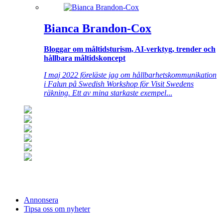
Bianca Brandon-Cox
Bloggar om måltidsturism, AI-verktyg, trender och
hållbara måltidskoncept
I maj 2022 föreläste jag om hållbarhetskommunikation
i Falun på Swedish Workshop för Visit Swedens
räkning. Ett av mina starkaste exempel
...
Annonsera
Tipsa oss om nyheter