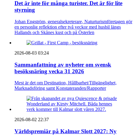
Det är inte för många turister. Det är för lite
styrning
Johan Engström, generalsekreterare, Naturturismföretagen gör
en personlig reflektion efter två veckor med husbil längs
Hallands och Skånes kust och på Österlen
2026-08-03 03:24
Sammanfattning av nyheter om svensk
besöksnäring vecka 31 2026
Mest är det om Destination, Hållbarhet/Tillgänglighet,
Marknadsföring samt Konstateranden/Rapporter
2026-08-02 22:37
Världspremiär på Kalmar Slott 2027: Ny