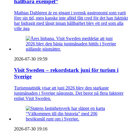
hållbara exempel”
Mathias Dahlgren är en gigant i svensk gastronomi som varit
före sin tid, men kanske inte alltid fått cred för det han faktiskt
har bidragit med långt innan hållbarhet blev ett ord som alla
ville äga
2026-07-30 19:59
Visit Sweden – rekordstark juni för turism i
Sverige
Turismstatistik visar att juni 2026 blev den starkaste
junimånaden i Sverige någonsin. Det beror på flera faktorer
enligt Visit Sweden.
2026-07-30 19:16