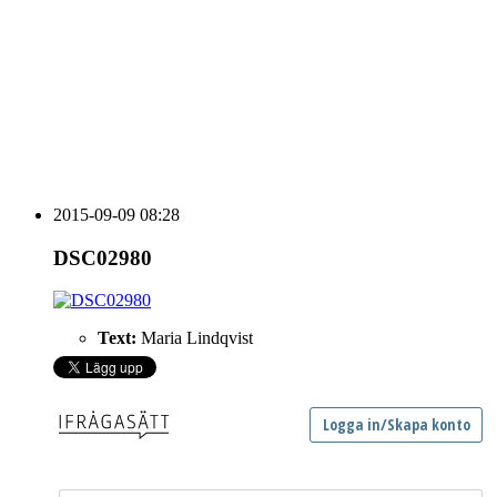
vecka 20 2026
HOUSE OF PEOPLE söker MICE säljare och
Bokning & Säljkoordinator
RSS
Prenumerera på nyhetsbrevet
2015-09-09 08:28
DSC02980
Text:
Maria Lindqvist