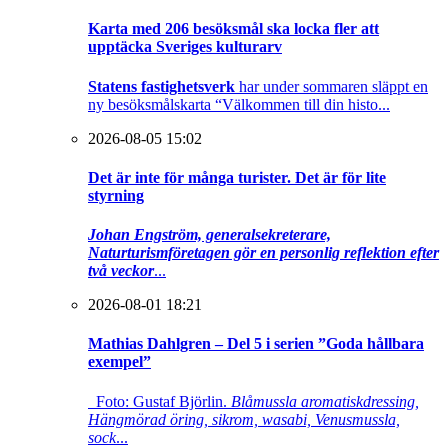
Karta med 206 besöksmål ska locka fler att
upptäcka Sveriges kulturarv
Statens fastighetsverk
har under sommaren släppt en
ny besöksmålskarta “Välkommen till din histo...
2026-08-05 15:02
Det är inte för många turister. Det är för lite
styrning
Johan Engström, generalsekreterare,
Naturturismföretagen gör en personlig reflektion efter
två veckor
...
2026-08-01 18:21
Mathias Dahlgren – Del 5 i serien ”Goda hållbara
exempel”
Foto: Gustaf Björlin.
Blåmussla aromatiskdressing,
Hängmörad öring, sikrom, wasabi, Venusmussla,
sock
...