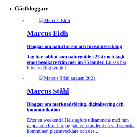
Gästbloggare
Marcus Eldh
Bloggar om naturturism och turismutveckling
Jag har jobbat som naturguide i 23 år och tagit
emot besökare från mer än 75 länder.
En sak har
blivit väldigt tydlig f...
Marcus Ståhl
Bloggar om marknadsföring, digitalisering och
kommunikation
Efter en weekend i Helsingfors tillsammans med min
pappa och bror har jag gått och funderat på vad svenska
kommuner, platsutvecklare och des...