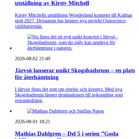
utställning av Kirsty Mitchell
Kirsty Mitchells utställning Wonderland kommer till Kalmar
slott 2027. Dessutom har hennes nya projekt Quiescence
världspremiär.
2026-08-02 21:49
Järvsö lanserar unikt Skogsbadsrum – en plats
för återhämtning
I Järvsö finns det gott om rörelse och äventyr. Med nya
Skogsbadsrum lägger destinationen till avkoppling som
reseanledning.
2026-08-01 18:21
Mathias Dahlgren – Del 5 i serien ”Goda