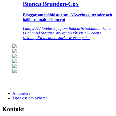
Bianca Brandon-Cox
Bloggar om måltidsturism, AI-verktyg, trender och
hållbara måltidskoncept
I maj 2022 föreläste jag om hållbarhetskommunikation
i Falun på Swedish Workshop för Visit Swedens
räkning. Ett av mina starkaste exempel
...
Annonsera
Tipsa oss om nyheter
Kontakt