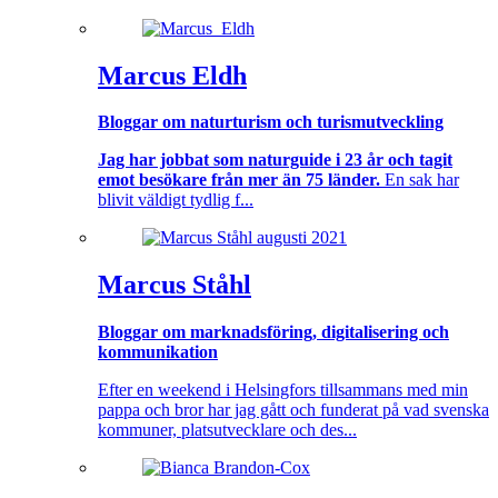
Marcus Eldh
Bloggar om naturturism och turismutveckling
Jag har jobbat som naturguide i 23 år och tagit
emot besökare från mer än 75 länder.
En sak har
blivit väldigt tydlig f...
Marcus Ståhl
Bloggar om marknadsföring, digitalisering och
kommunikation
Efter en weekend i Helsingfors tillsammans med min
pappa och bror har jag gått och funderat på vad svenska
kommuner, platsutvecklare och des...