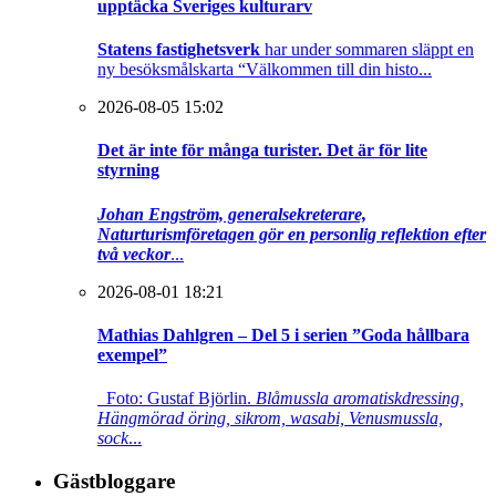
upptäcka Sveriges kulturarv
Statens fastighetsverk
har under sommaren släppt en
ny besöksmålskarta “Välkommen till din histo...
2026-08-05 15:02
Det är inte för många turister. Det är för lite
styrning
Johan Engström, generalsekreterare,
Naturturismföretagen gör en personlig reflektion efter
två veckor
...
2026-08-01 18:21
Mathias Dahlgren – Del 5 i serien ”Goda hållbara
exempel”
Foto: Gustaf Björlin.
Blåmussla aromatiskdressing,
Hängmörad öring, sikrom, wasabi, Venusmussla,
sock
...
Gästbloggare