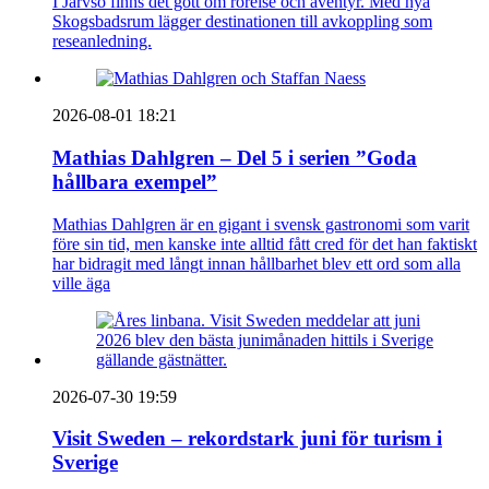
I Järvsö finns det gott om rörelse och äventyr. Med nya
Skogsbadsrum lägger destinationen till avkoppling som
reseanledning.
2026-08-01 18:21
Mathias Dahlgren – Del 5 i serien ”Goda
hållbara exempel”
Mathias Dahlgren är en gigant i svensk gastronomi som varit
före sin tid, men kanske inte alltid fått cred för det han faktiskt
har bidragit med långt innan hållbarhet blev ett ord som alla
ville äga
2026-07-30 19:59
Visit Sweden – rekordstark juni för turism i
Sverige