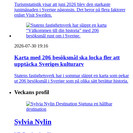
Turismstatistik visar att juni 2026 blev den starkaste
junimånaden i Sverige någonsin. Det beror på flera faktorer
enligt Visit Sweden.
2026-07-30 19:16
Karta med 206 besöksmål ska locka fler att
upptäcka Sveriges kulturarv
Statens fastighetsverk har i sommar släppt en karta som pekar
ut 206 besöksmål i Sverige som på olika sätt berättar historia.
Veckans profil
Sylvia Nylin