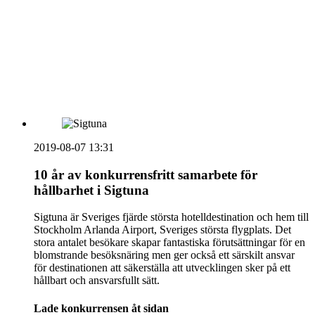
HOUSE OF PEOPLE söker MICE säljare och
Bokning & Säljkoordinator
RSS
Prenumerera på nyhetsbrevet
2019-08-07 13:31
10 år av konkurrensfritt samarbete för
hållbarhet i Sigtuna
Sigtuna är Sveriges fjärde största hotelldestination och hem till
Stockholm Arlanda Airport, Sveriges största flygplats. Det
stora antalet besökare skapar fantastiska förutsättningar för en
blomstrande besöksnäring men ger också ett särskilt ansvar
för destinationen att säkerställa att utvecklingen sker på ett
hållbart och ansvarsfullt sätt.
Lade konkurrensen åt sidan