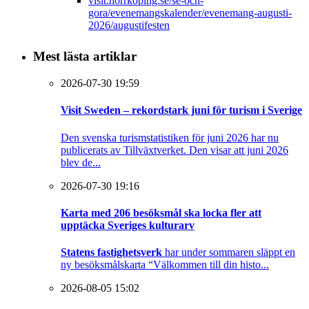
visit.norrkoping.se/se-och-
gora/evenemangskalender/evenemang-augusti-
2026/augustifesten
Mest lästa artiklar
2026-07-30 19:59
Visit Sweden – rekordstark juni för turism i Sverige
Den svenska turismstatistiken för juni 2026 har nu
publicerats av Tillväxtverket. Den visar att juni 2026
blev de...
2026-07-30 19:16
Karta med 206 besöksmål ska locka fler att
upptäcka Sveriges kulturarv
Statens fastighetsverk
har under sommaren släppt en
ny besöksmålskarta “Välkommen till din histo...
2026-08-05 15:02