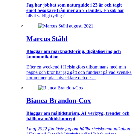
Jag har jobbat som naturguide i 23 år och tagit
emot besökare från mer än 75 länder.
En sak har
blivit väldigt tydlig f...
Marcus Ståhl
Bloggar om marknadsföring, digitalisering och
kommunikation
Efter en weekend i Helsingfors tillsammans med min
pappa och bror har jag gått och funderat på vad svenska
kommuner, platsutvecklare och des...
Bianca Brandon-Cox
Bloggar om måltidsturism, AI-verktyg, trender och
hållbara måltidskoncept
I maj 2022 föreläste jag om hållbarhetskommunikation