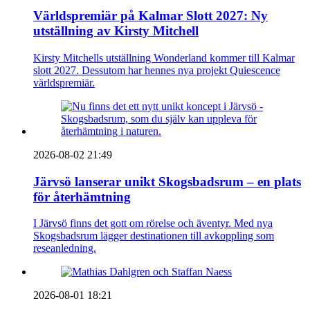
Världspremiär på Kalmar Slott 2027: Ny
utställning av Kirsty Mitchell
Kirsty Mitchells utställning Wonderland kommer till Kalmar
slott 2027. Dessutom har hennes nya projekt Quiescence
världspremiär.
2026-08-02 21:49
Järvsö lanserar unikt Skogsbadsrum – en plats
för återhämtning
I Järvsö finns det gott om rörelse och äventyr. Med nya
Skogsbadsrum lägger destinationen till avkoppling som
reseanledning.
2026-08-01 18:21