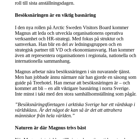
roll till sista anställningsdagen.
Besöksnäringen är en viktig basnäring
I den nya rollen på Arctic Sweden Visitors Board kommer
Magnus att leda och utveckla organisationens operativa
verksamhet och HR-strategi. Med fokus på struktur och
samverkan. Han blir en del av ledningsgruppen och en
strategisk partner till VD och ekonomiansvarig. Han kommer
även att representera organisationen i regionala, nationella och
internationella sammanhang.
Magnus arbetar nära besöksnäringen i sin nuvarande tjänst.
Men han jobbade ännu närmare när han gjorde en säsong som
guide på Treehotel. Han menar att besöksnäringen är – och
kommer att bli – en allt viktigare basnäring i norra Sverige.
Inte minst i takt med den stora samhällsomställning som pågår.
”Besöksnäringsföretagen i arktiska Sverige har ett värdskap i
världsklass. Är det något de kan så är det att attrahera
människor från hela världen.”
Naturen är där Magnus trivs bäst