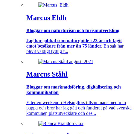
Marcus Eldh
Bloggar om naturturism och turismutveckling
Jag har jobbat som naturguide i 23 år och tagit
emot besökare från mer än 75 länder.
En sak har
blivit väldigt tydlig f...
Marcus Ståhl
Bloggar om marknadsföring, digitalisering och
kommunikation
Efter en weekend i Helsingfors tillsammans med min
pappa och bror har jag gått och funderat på vad svenska
kommuner, platsutvecklare och des...