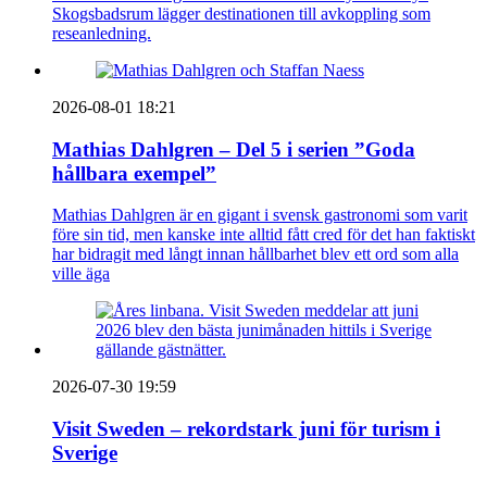
Skogsbadsrum lägger destinationen till avkoppling som
reseanledning.
2026-08-01 18:21
Mathias Dahlgren – Del 5 i serien ”Goda
hållbara exempel”
Mathias Dahlgren är en gigant i svensk gastronomi som varit
före sin tid, men kanske inte alltid fått cred för det han faktiskt
har bidragit med långt innan hållbarhet blev ett ord som alla
ville äga
2026-07-30 19:59
Visit Sweden – rekordstark juni för turism i
Sverige