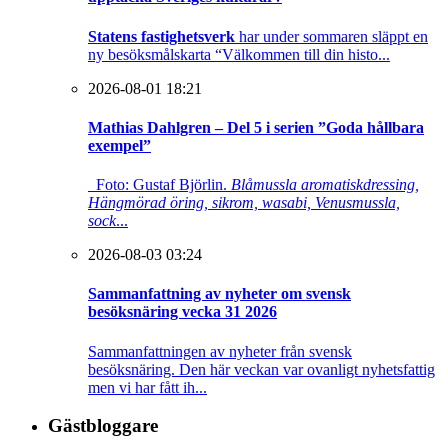
Statens fastighetsverk
har under sommaren släppt en
ny besöksmålskarta “Välkommen till din histo...
2026-08-01 18:21
Mathias Dahlgren – Del 5 i serien ”Goda hållbara
exempel”
Foto: Gustaf Björlin.
Blåmussla aromatiskdressing,
Hängmörad öring, sikrom, wasabi, Venusmussla,
sock
...
2026-08-03 03:24
Sammanfattning av nyheter om svensk
besöksnäring vecka 31 2026
Sammanfattningen av nyheter från svensk
besöksnäring. Den här veckan var ovanligt nyhetsfattig
men vi har fått ih...
Gästbloggare