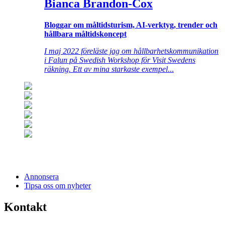
Bianca Brandon-Cox
Bloggar om måltidsturism, AI-verktyg, trender och
hållbara måltidskoncept
I maj 2022 föreläste jag om hållbarhetskommunikation
i Falun på Swedish Workshop för Visit Swedens
räkning. Ett av mina starkaste exempel
...
Annonsera
Tipsa oss om nyheter
Kontakt