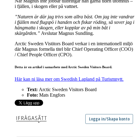
När Magnus inte jobbar tillbringar han gärna tiden utomhus –
i fjällen, i skogen eller på vattnet.
”Naturen är där jag trivs som allra bäst. Om jag inte vandrar
i fjällen med flugspö i handen och fiskar röding, så sover jag i
hängmatta i skogen, eller kopplar av på min båt i
skärgården.”
Avslutar Magnus Sundling.
Arctic Sweden Vistitors Board verkar i en internationell miljö
där Magnus formella titel blir Chief Operating Officer (COO)
/ Chief People Officer (CPO).
Detta är en artikel i samarbete med Arctic Sweden Visitors Board.
Här kan ni läsa mer om Swedish Lapland på Turismnytt.
Text:
Arctic Sweden Visitors Board
Foto:
Mats Engfors