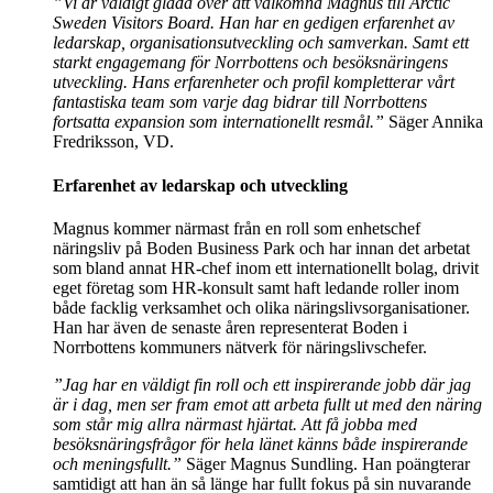
”Vi är väldigt glada över att välkomna Magnus till Arctic
Sweden Visitors Board. Han har en gedigen erfarenhet av
ledarskap, organisationsutveckling och samverkan. Samt ett
starkt engagemang för Norrbottens och besöksnäringens
utveckling. Hans erfarenheter och profil kompletterar vårt
fantastiska team som varje dag bidrar till Norrbottens
fortsatta expansion som internationellt resmål.”
Säger Annika
Fredriksson, VD.
Erfarenhet av ledarskap och utveckling
Magnus kommer närmast från en roll som enhetschef
näringsliv på Boden Business Park och har innan det arbetat
som bland annat HR-chef inom ett internationellt bolag, drivit
eget företag som HR-konsult samt haft ledande roller inom
både facklig verksamhet och olika näringslivsorganisationer.
Han har även de senaste åren representerat Boden i
Norrbottens kommuners nätverk för näringslivschefer.
”Jag har en väldigt fin roll och ett inspirerande jobb där jag
är i dag, men ser fram emot att arbeta fullt ut med den näring
som står mig allra närmast hjärtat. Att få jobba med
besöksnäringsfrågor för hela länet känns både inspirerande
och meningsfullt.”
Säger Magnus Sundling. Han poängterar
samtidigt att han än så länge har fullt fokus på sin nuvarande