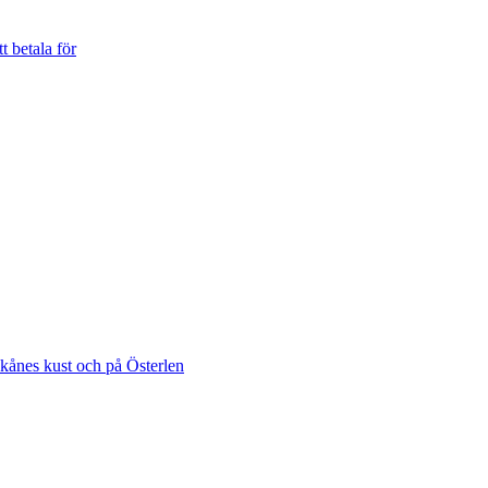
t betala för
Skånes kust och på Österlen