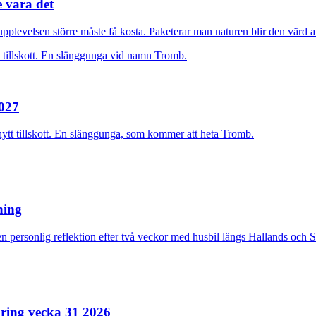
e vara det
plevelsen större måste få kosta. Paketerar man naturen blir den värd at
2027
nytt tillskott. En slänggunga, som kommer att heta Tromb.
rning
n personlig reflektion efter två veckor med husbil längs Hallands och 
ring vecka 31 2026