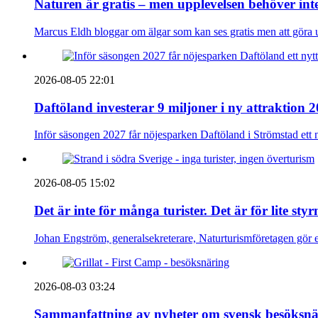
Naturen är gratis – men upplevelsen behöver int
Marcus Eldh bloggar om älgar som kan ses gratis men att göra up
2026-08-05 22:01
Daftöland investerar 9 miljoner i ny attraktion 
Inför säsongen 2027 får nöjesparken Daftöland i Strömstad ett 
2026-08-05 15:02
Det är inte för många turister. Det är för lite sty
Johan Engström, generalsekreterare, Naturturismföretagen gör e
2026-08-03 03:24
Sammanfattning av nyheter om svensk besöksnä