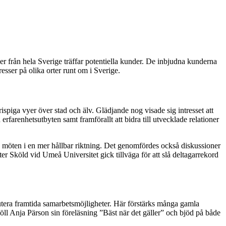
från hela Sverige träffar potentiella kunder. De inbjudna kunderna
resser på olika orter runt om i Sverige.
piga vyer över stad och älv. Glädjande nog visade sig intresset att
erfarenhetsutbyten samt framförallt att bidra till utvecklade relationer
a möten i en mer hållbar riktning. Det genomfördes också diskussioner
r Sköld vid Umeå Universitet gick tillväga för att slå deltagarrekord
utera framtida samarbetsmöjligheter. Här förstärks många gamla
höll Anja Pärson sin föreläsning ”Bäst när det gäller” och bjöd på både