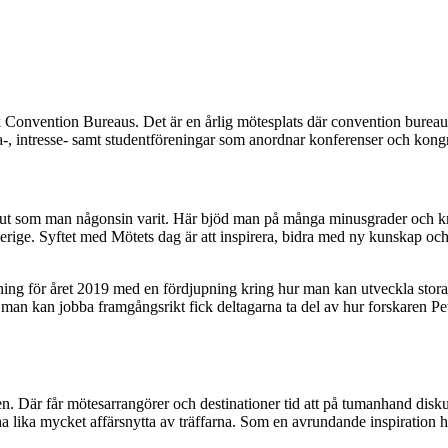
vention Bureaus. Det är en årlig mötesplats där convention bureauer 
tiska-, intresse- samt studentföreningar som anordnar konferenser och kong
rrut som man någonsin varit. Här bjöd man på många minusgrader och kris
verige. Syftet med Mötets dag är att inspirera, bidra med ny kunskap och 
paning för året 2019 med en fördjupning kring hur man kan utveckla stor
man kan jobba framgångsrikt fick deltagarna ta del av hur forskaren Pete
. Där får mötesarrangörer och destinationer tid att på tumanhand disk
ha lika mycket affärsnytta av träffarna. Som en avrundande inspiration 