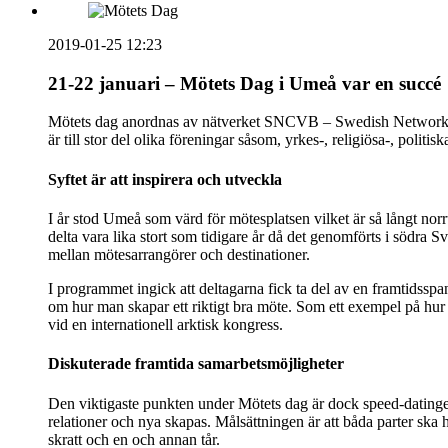
2019-01-25 12:23
21-22 januari – Mötets Dag i Umeå var en succé
Mötets dag anordnas av nätverket SNCVB – Swedish Network Con
är till stor del olika föreningar såsom, yrkes-, religiösa-, poli
Syftet är att inspirera och utveckla
I år stod Umeå som värd för mötesplatsen vilket är så långt no
delta vara lika stort som tidigare år då det genomförts i södra S
mellan mötesarrangörer och destinationer.
I programmet ingick att deltagarna fick ta del av en framtidss
om hur man skapar ett riktigt bra möte. Som ett exempel på hur 
vid en internationell arktisk kongress.
Diskuterade framtida samarbetsmöjligheter
Den viktigaste punkten under Mötets dag är dock speed-datingen
relationer och nya skapas. Målsättningen är att båda parter ska 
skratt och en och annan tår.