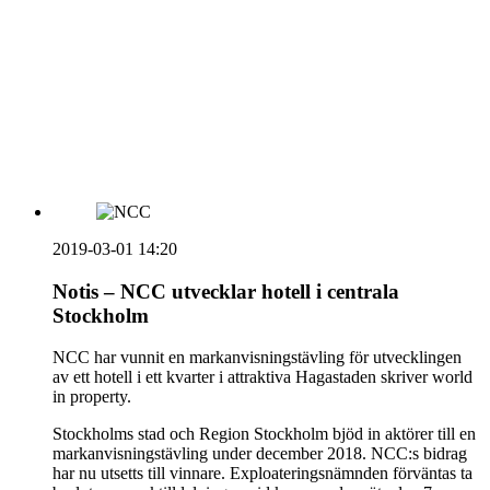
vecka 20 2026
HOUSE OF PEOPLE söker MICE säljare och
Bokning & Säljkoordinator
RSS
Prenumerera på nyhetsbrevet
2019-03-01 14:20
Notis – NCC utvecklar hotell i centrala
Stockholm
NCC har vunnit en markanvisningstävling för utvecklingen
av ett hotell i ett kvarter i attraktiva Hagastaden skriver world
in property.
Stockholms stad och Region Stockholm bjöd in aktörer till en
markanvisningstävling under december 2018. NCC:s bidrag
har nu utsetts till vinnare. Exploateringsnämnden förväntas ta