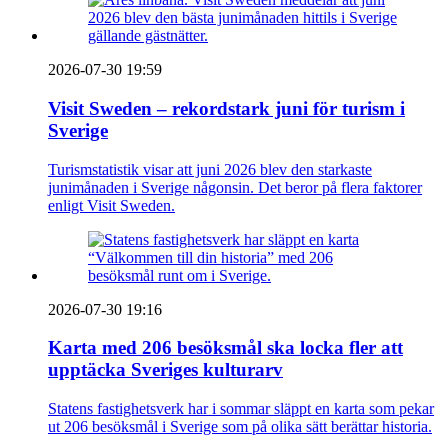
2026-07-30 19:59
Visit Sweden – rekordstark juni för turism i
Sverige
Turismstatistik visar att juni 2026 blev den starkaste
junimånaden i Sverige någonsin. Det beror på flera faktorer
enligt Visit Sweden.
2026-07-30 19:16
Karta med 206 besöksmål ska locka fler att
upptäcka Sveriges kulturarv
Statens fastighetsverk har i sommar släppt en karta som pekar
ut 206 besöksmål i Sverige som på olika sätt berättar historia.