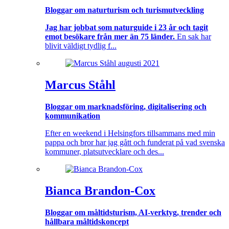
Bloggar om naturturism och turismutveckling
Jag har jobbat som naturguide i 23 år och tagit
emot besökare från mer än 75 länder.
En sak har
blivit väldigt tydlig f...
Marcus Ståhl
Bloggar om marknadsföring, digitalisering och
kommunikation
Efter en weekend i Helsingfors tillsammans med min
pappa och bror har jag gått och funderat på vad svenska
kommuner, platsutvecklare och des...
Bianca Brandon-Cox
Bloggar om måltidsturism, AI-verktyg, trender och
hållbara måltidskoncept