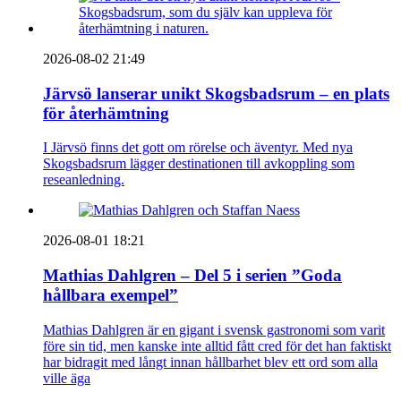
2026-08-02 21:49
Järvsö lanserar unikt Skogsbadsrum – en plats
för återhämtning
I Järvsö finns det gott om rörelse och äventyr. Med nya
Skogsbadsrum lägger destinationen till avkoppling som
reseanledning.
2026-08-01 18:21
Mathias Dahlgren – Del 5 i serien ”Goda
hållbara exempel”
Mathias Dahlgren är en gigant i svensk gastronomi som varit
före sin tid, men kanske inte alltid fått cred för det han faktiskt
har bidragit med långt innan hållbarhet blev ett ord som alla
ville äga