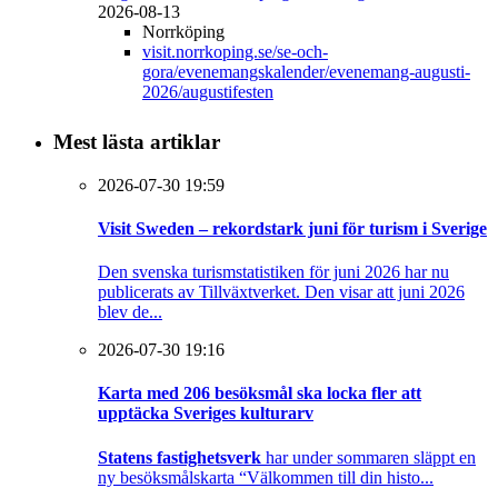
2026-08-13
Norrköping
visit.norrkoping.se/se-och-
gora/evenemangskalender/evenemang-augusti-
2026/augustifesten
Mest lästa artiklar
2026-07-30 19:59
Visit Sweden – rekordstark juni för turism i Sverige
Den svenska turismstatistiken för juni 2026 har nu
publicerats av Tillväxtverket. Den visar att juni 2026
blev de...
2026-07-30 19:16
Karta med 206 besöksmål ska locka fler att
upptäcka Sveriges kulturarv
Statens fastighetsverk
har under sommaren släppt en
ny besöksmålskarta “Välkommen till din histo...