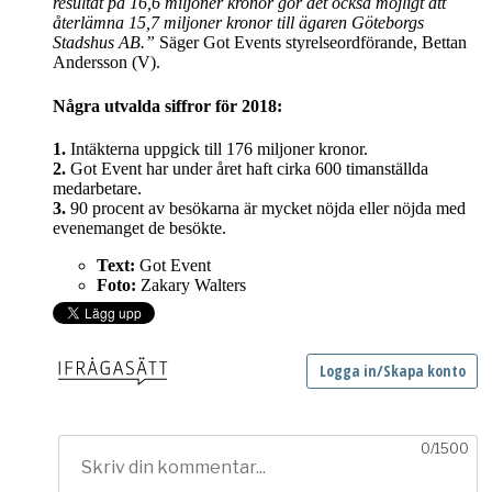
resultat på 16,6 miljoner kronor gör det också möjligt att
återlämna 15,7 miljoner kronor till ägaren Göteborgs
Stadshus AB.”
Säger Got Events styrelseordförande, Bettan
Andersson (V).
Några utvalda siffror för 2018:
1.
Intäkterna uppgick till 176 miljoner kronor.
2.
Got Event har under året haft cirka 600 timanställda
medarbetare.
3.
90 procent av besökarna är mycket nöjda eller nöjda med
evenemanget de besökte.
Text:
Got Event
Foto:
Zakary Walters