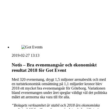
vecka 20 2026
HOUSE OF PEOPLE söker MICE säljare och
Bokning & Säljkoordinator
RSS
Prenumerera på nyhetsbrevet
2019-02-27 13:13
Notis – Bra evenemangsår och ekonomiskt
resultat 2018 för Got Event
Med 320 evenemang, drygt 1,5 miljoner arenabesök och med
en turistekonomisk omsättning på 1,1 miljarder kronor blev
2018 ett mycket bra evenemangsår för Göteborg. Variationen
bland evenemangen under året speglar väldigt väl det politiska
målet att arenorna ska vara till för alla.
“Bolagets verksamhet är stabil och 2018 års ekonomiska