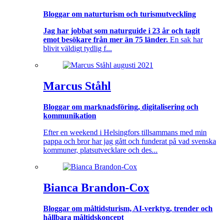
Bloggar om naturturism och turismutveckling
Jag har jobbat som naturguide i 23 år och tagit
emot besökare från mer än 75 länder.
En sak har
blivit väldigt tydlig f...
Marcus Ståhl
Bloggar om marknadsföring, digitalisering och
kommunikation
Efter en weekend i Helsingfors tillsammans med min
pappa och bror har jag gått och funderat på vad svenska
kommuner, platsutvecklare och des...
Bianca Brandon-Cox
Bloggar om måltidsturism, AI-verktyg, trender och
hållbara måltidskoncept