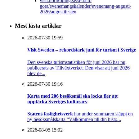
visit.norrkoping.se/se-och-
gora/evenemangskalender/evenemang-augusti-
2026/augustifesten
Mest lästa artiklar
2026-07-30 19:59
Visit Sweden – rekordstark juni för turism i Sverige
Den svenska turismstatistiken för juni 2026 har nu
publicerats av Tillväxtverket. Den visar att juni 2026
blev de...
2026-07-30 19:16
Karta med 206 besöksmål ska locka fler att
upptäcka Sveriges kulturarv
Statens fastighetsverk
har under sommaren släppt en
ny besöksmålskarta “Välkommen till din histo...
2026-08-05 15:02