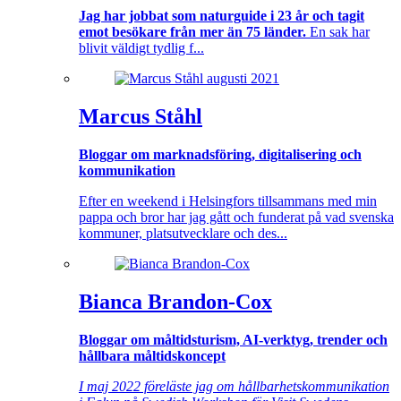
Jag har jobbat som naturguide i 23 år och tagit
emot besökare från mer än 75 länder.
En sak har
blivit väldigt tydlig f...
Marcus Ståhl
Bloggar om marknadsföring, digitalisering och
kommunikation
Efter en weekend i Helsingfors tillsammans med min
pappa och bror har jag gått och funderat på vad svenska
kommuner, platsutvecklare och des...
Bianca Brandon-Cox
Bloggar om måltidsturism, AI-verktyg, trender och
hållbara måltidskoncept
I maj 2022 föreläste jag om hållbarhetskommunikation