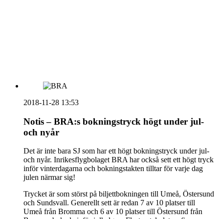
HOUSE OF PEOPLE söker MICE säljare och
Bokning & Säljkoordinator
RSS
Prenumerera på nyhetsbrevet
2018-11-28 13:53
Notis – BRA:s bokningstryck högt under jul-
och nyår
Det är inte bara SJ som har ett högt bokningstryck under jul-
och nyår. Inrikesflygbolaget BRA har också sett ett högt tryck
inför vinterdagarna och bokningstakten tilltar för varje dag
julen närmar sig!
Trycket är som störst på biljettbokningen till Umeå, Östersund
och Sundsvall. Generellt sett är redan 7 av 10 platser till
Umeå från Bromma och 6 av 10 platser till Östersund från