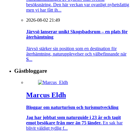
besöksnäring. Den här veckan var ovanligt nyhetsfattig
men vi har fått ih...
2026-08-02 21:49
Järvsö lanserar unikt Skogsbadsrum – en plats för
återhämtning
Järvsö stärker sin position som en destination för
återhämtning, naturupplevelser och välbefinnande när
S
...
Gästbloggare
Marcus Eldh
Bloggar om naturturism och turismutveckling
Jag har jobbat som naturguide i 23 år och tagit
emot besökare från mer än 75 länder.
En sak har
blivit väldigt tydlig f...