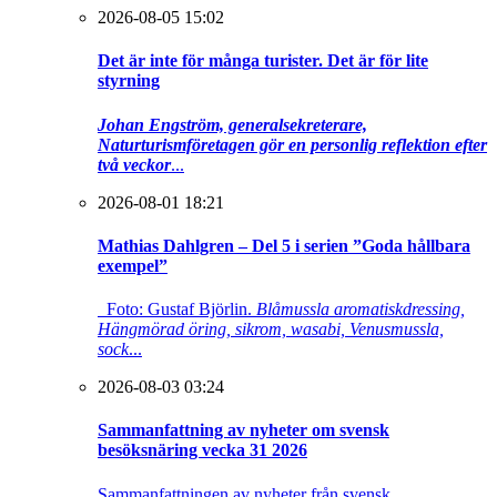
2026-08-05 15:02
Det är inte för många turister. Det är för lite
styrning
Johan Engström, generalsekreterare,
Naturturismföretagen gör en personlig reflektion efter
två veckor
...
2026-08-01 18:21
Mathias Dahlgren – Del 5 i serien ”Goda hållbara
exempel”
Foto: Gustaf Björlin.
Blåmussla aromatiskdressing,
Hängmörad öring, sikrom, wasabi, Venusmussla,
sock
...
2026-08-03 03:24
Sammanfattning av nyheter om svensk
besöksnäring vecka 31 2026
Sammanfattningen av nyheter från svensk