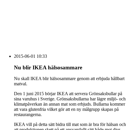
vecka 20 2026
HOUSE OF PEOPLE söker MICE säljare och
Bokning & Säljkoordinator
RSS
Prenumerera på nyhetsbrevet
2015-06-01 10:33
Nu blir IKEA hälsosammare
Nu skall IKEA blir hälsosammare genom att erbjuda hållbart
matval.
Den 1 juni 2015 börjar IKEA att servera Grönsaksbullar på
sina varuhus i Sverige. Grönsaksbullarna har lägre miljö- och
klimatpåverkan än annan mat som erbjuds. Bullarna kommer
att vara glutenfria vilket gör att en ny målgrupp skapas på
restaurangerna.
IKEA vill på detta sätt bidra till mat som är bra för hälsan och
att produktionen skett på ett ansvarsfullt sätt både mot djur