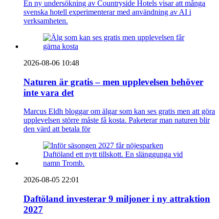
En ny undersökning av Countryside Hotels visar att många
svenska hotell experimenterar med användning av AI i
verksamheten.
2026-08-06 10:48
Naturen är gratis – men upplevelsen behöver
inte vara det
Marcus Eldh bloggar om älgar som kan ses gratis men att göra
upplevelsen större måste få kosta. Paketerar man naturen blir
den värd att betala för
2026-08-05 22:01
Daftöland investerar 9 miljoner i ny attraktion
2027