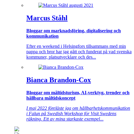
Marcus Ståhl
Bloggar om marknadsföring, digitalisering och
kommunikation
Efter en weekend i Helsingfors tillsammans med min
pappa och bror har jag gått och funderat på vad svenska
kommuner, platsutvecklare och des...
Bianca Brandon-Cox
Bloggar om måltidsturism, AI-verktyg, trender och
hållbara måltidskoncept
I maj 2022 föreläste jag om hållbarhetskommunikation
i Falun på Swedish Workshop för Visit Swedens
räkning. Ett av mina starkaste exempel
...