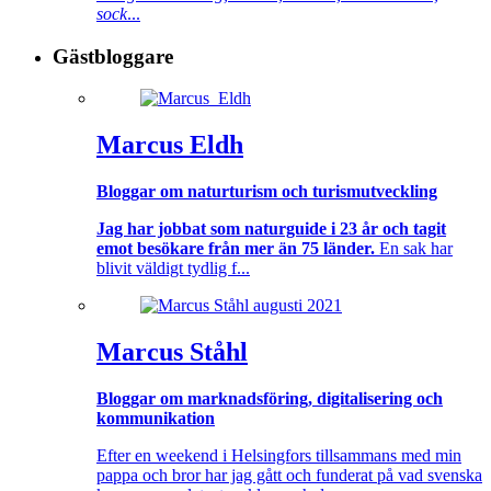
sock
...
Gästbloggare
Marcus Eldh
Bloggar om naturturism och turismutveckling
Jag har jobbat som naturguide i 23 år och tagit
emot besökare från mer än 75 länder.
En sak har
blivit väldigt tydlig f...
Marcus Ståhl
Bloggar om marknadsföring, digitalisering och
kommunikation
Efter en weekend i Helsingfors tillsammans med min
pappa och bror har jag gått och funderat på vad svenska