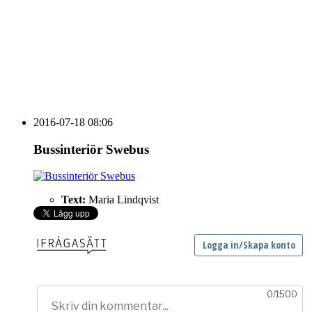
HOUSE OF PEOPLE söker MICE säljare och
Bokning & Säljkoordinator
RSS
Prenumerera på nyhetsbrevet
2016-07-18 08:06
Bussinteriör Swebus
Text:
Maria Lindqvist