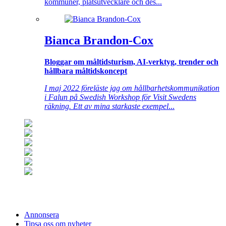
kommuner, platsutvecklare och des...
Bianca Brandon-Cox
Bloggar om måltidsturism, AI-verktyg, trender och
hållbara måltidskoncept
I maj 2022 föreläste jag om hållbarhetskommunikation
i Falun på Swedish Workshop för Visit Swedens
räkning. Ett av mina starkaste exempel
...
Annonsera
Tipsa oss om nyheter