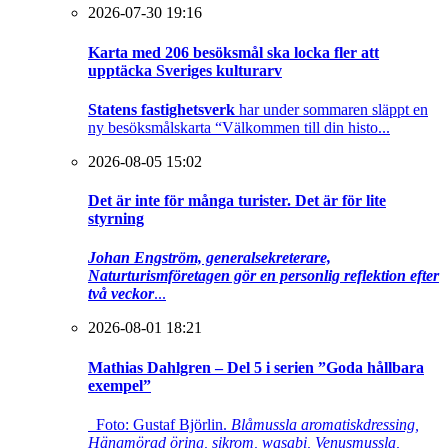
2026-07-30 19:16
Karta med 206 besöksmål ska locka fler att
upptäcka Sveriges kulturarv
Statens fastighetsverk
har under sommaren släppt en
ny besöksmålskarta “Välkommen till din histo...
2026-08-05 15:02
Det är inte för många turister. Det är för lite
styrning
Johan Engström, generalsekreterare,
Naturturismföretagen gör en personlig reflektion efter
två veckor
...
2026-08-01 18:21
Mathias Dahlgren – Del 5 i serien ”Goda hållbara
exempel”
Foto: Gustaf Björlin.
Blåmussla aromatiskdressing,
Hängmörad öring, sikrom, wasabi, Venusmussla,