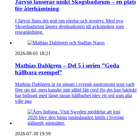
Järvsö lanserar unikt Skogsbadsrum – en plats
för återhämtning
I Järvsö finns det gott om rörelse och äventyr. Med nya
Skogsbadsrum lägger destinationen till avkoppling som
reseanledning.
2026-08-01 18:21
Mathias Dahlgren – Del 5 i serien ”Goda
hållbara exempel”
Mathias Dahlgren är en gigant i svensk gastronomi som varit
före sin tid, men kanske inte alltid fått cred för det han faktiskt
har bidragit med långt innan hållbarhet blev ett ord som alla
ville äga
2026-07-30 19:59