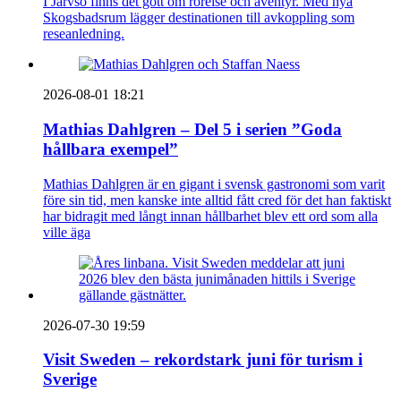
I Järvsö finns det gott om rörelse och äventyr. Med nya
Skogsbadsrum lägger destinationen till avkoppling som
reseanledning.
2026-08-01 18:21
Mathias Dahlgren – Del 5 i serien ”Goda
hållbara exempel”
Mathias Dahlgren är en gigant i svensk gastronomi som varit
före sin tid, men kanske inte alltid fått cred för det han faktiskt
har bidragit med långt innan hållbarhet blev ett ord som alla
ville äga
2026-07-30 19:59
Visit Sweden – rekordstark juni för turism i
Sverige