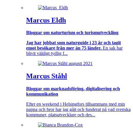
Marcus Eldh
Bloggar om naturturism och turismutveckling
Jag har jobbat som naturguide i 23 år och tagit
emot besökare från mer än 75 länder.
En sak har
blivit väldigt tydlig f...
Marcus Ståhl
Bloggar om marknadsföring, digitalisering och
kommunikation
Efter en weekend i Helsingfors tillsammans med min
pappa och bror har jag gått och funderat på vad svenska
kommuner, platsutvecklare och des...