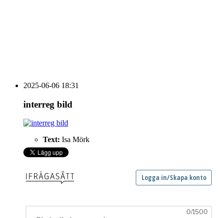
HOUSE OF PEOPLE söker MICE säljare och
Bokning & Säljkoordinator
RSS
Prenumerera på nyhetsbrevet
2025-06-06 18:31
interreg bild
Text:
Isa Mörk