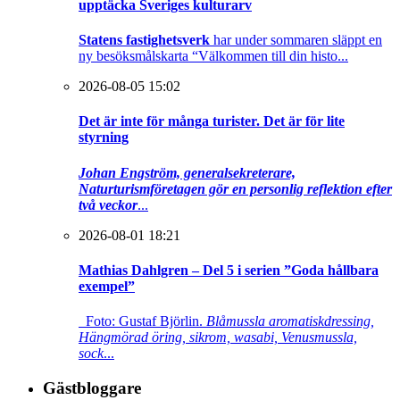
upptäcka Sveriges kulturarv
Statens fastighetsverk
har under sommaren släppt en
ny besöksmålskarta “Välkommen till din histo...
2026-08-05 15:02
Det är inte för många turister. Det är för lite
styrning
Johan Engström, generalsekreterare,
Naturturismföretagen gör en personlig reflektion efter
två veckor
...
2026-08-01 18:21
Mathias Dahlgren – Del 5 i serien ”Goda hållbara
exempel”
Foto: Gustaf Björlin.
Blåmussla aromatiskdressing,
Hängmörad öring, sikrom, wasabi, Venusmussla,
sock
...
Gästbloggare