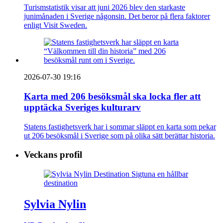
Turismstatistik visar att juni 2026 blev den starkaste
junimånaden i Sverige någonsin. Det beror på flera faktorer
enligt Visit Sweden.
2026-07-30 19:16
Karta med 206 besöksmål ska locka fler att
upptäcka Sveriges kulturarv
Statens fastighetsverk har i sommar släppt en karta som pekar
ut 206 besöksmål i Sverige som på olika sätt berättar historia.
Veckans profil
Sylvia Nylin