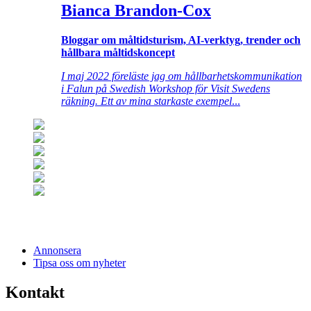
Bianca Brandon-Cox
Bloggar om måltidsturism, AI-verktyg, trender och
hållbara måltidskoncept
I maj 2022 föreläste jag om hållbarhetskommunikation
i Falun på Swedish Workshop för Visit Swedens
räkning. Ett av mina starkaste exempel
...
Annonsera
Tipsa oss om nyheter
Kontakt