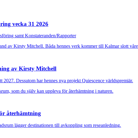
ring vecka 31 2026
dsföring samt Konstateranden/Rapporter
ing av Kirsty Mitchell
ott 2027. Dessutom har hennes nya projekt Quiescence världspremiär.
för återhämtning
adsrum lägger destinationen till avkoppling som reseanledning.