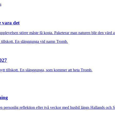
e vara det
plevelsen större måste få kosta. Paketerar man naturen blir den värd at
2027
nytt tillskott. En slänggunga, som kommer att heta Tromb.
rning
n personlig reflektion efter två veckor med husbil längs Hallands och 