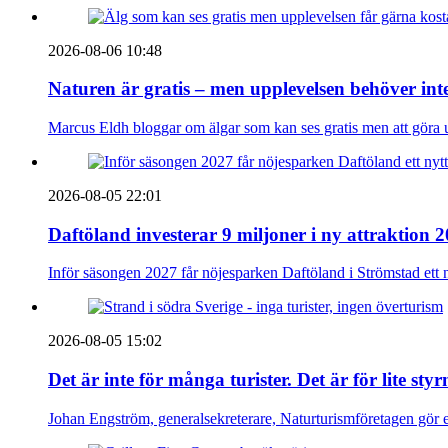
2026-08-06 10:48
Naturen är gratis – men upplevelsen behöver int
Marcus Eldh bloggar om älgar som kan ses gratis men att göra up
2026-08-05 22:01
Daftöland investerar 9 miljoner i ny attraktion 
Inför säsongen 2027 får nöjesparken Daftöland i Strömstad ett 
2026-08-05 15:02
Det är inte för många turister. Det är för lite sty
Johan Engström, generalsekreterare, Naturturismföretagen gör e