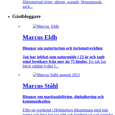
Hängmörad öring, sikrom, wasabi, Venusmussla,
sock
...
Gästbloggare
Marcus Eldh
Bloggar om naturturism och turismutveckling
Jag har jobbat som naturguide i 23 år och tagit
emot besökare från mer än 75 länder.
En sak har
blivit väldigt tydlig f...
Marcus Ståhl
Bloggar om marknadsföring, digitalisering och
kommunikation
Efter en weekend i Helsingfors tillsammans med min
pappa och bror har jag gått och funderat på vad svenska