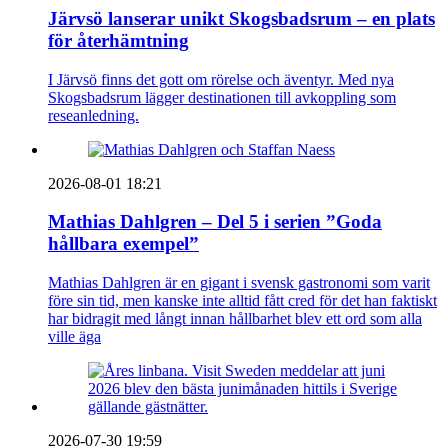
Järvsö lanserar unikt Skogsbadsrum – en plats
för återhämtning
I Järvsö finns det gott om rörelse och äventyr. Med nya
Skogsbadsrum lägger destinationen till avkoppling som
reseanledning.
2026-08-01 18:21
Mathias Dahlgren – Del 5 i serien ”Goda
hållbara exempel”
Mathias Dahlgren är en gigant i svensk gastronomi som varit
före sin tid, men kanske inte alltid fått cred för det han faktiskt
har bidragit med långt innan hållbarhet blev ett ord som alla
ville äga
2026-07-30 19:59