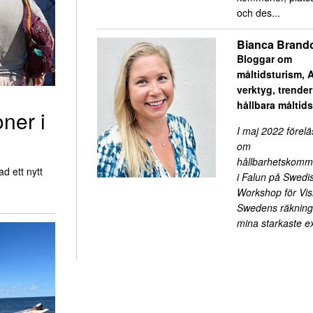
och des...
Bianca Brand
Bloggar om
måltidsturism, A
verktyg, trende
hållbara måltid
oner i
I maj 2022 förelä
om
hållbarhetskomm
d ett nytt
i Falun på Swedi
Workshop för Visi
Swedens räkning.
mina starkaste 