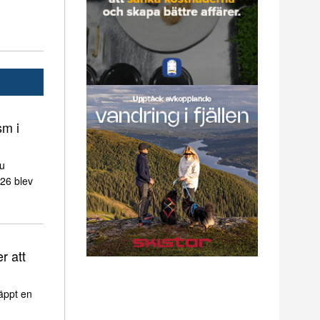
sm i
nu
026 blev
r att
äppt en