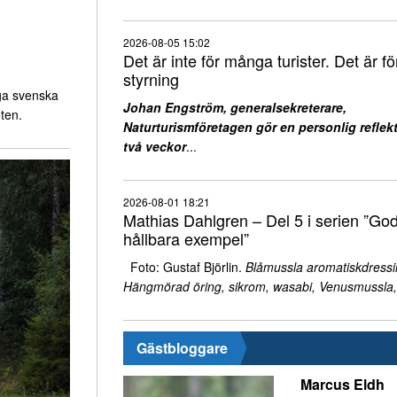
2026-08-05 15:02
Det är inte för många turister. Det är för
styrning
ga svenska
Johan Engström, generalsekreterare,
ten.
Naturturismföretagen gör en personlig reflekt
två veckor
...
2026-08-01 18:21
Mathias Dahlgren – Del 5 i serien ”Go
hållbara exempel”
Foto: Gustaf Björlin.
Blåmussla aromatiskdressi
Hängmörad öring, sikrom, wasabi, Venusmussla,
Gästbloggare
Marcus Eldh