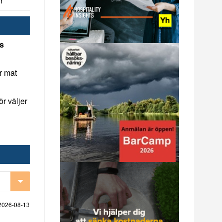
r
ns
r mat
r väljer
2026-08-13