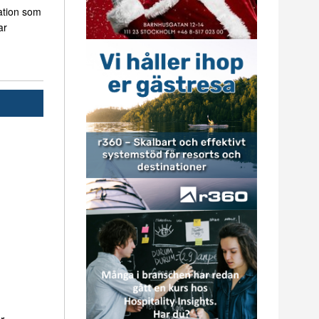
ation som
ar