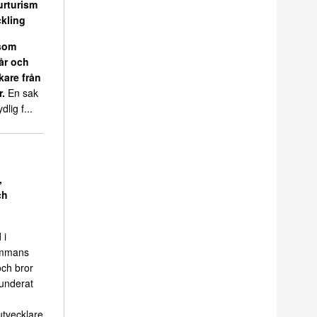
urturism
kling
 som
 år och
kare från
r.
En sak
dlig f...
,
ch
 i
sammans
ch bror
funderat
tvecklare