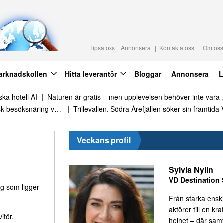
Tipsa oss
Annonsera
Kontakta oss
Om oss
arknadskollen
Hitta leverantör
Bloggar
Annonsera
L
raktion 2027
Det är inte för många turister. Det är för lite styrning
Sammanfattning av nyheter om svensk besöksnäring vecka 28 2026
Veckans profil
Sylvia Nylin
VD Destination 
g som ligger
Från starka ensk
aktörer till en kraf
itör.
helhet – där sa