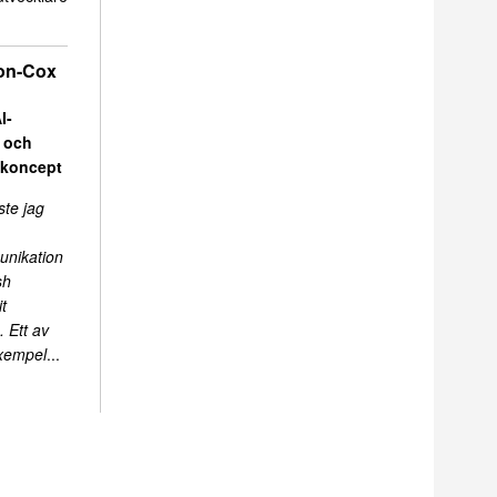
on-Cox
I-
r och
skoncept
ste jag
unikation
sh
t
 Ett av
exempel
...