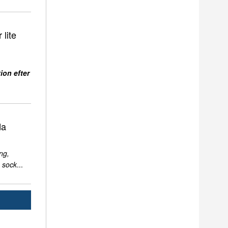
 lite
ion efter
da
ng,
 sock
...