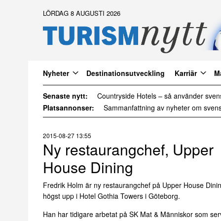
LÖRDAG 8 AUGUSTI 2026
Nyheter
Destinationsutveckling
Karriär
M
Senaste nytt:
Daftöland investerar 9 miljoner i ny att
Platsannonser:
2015-08-27 13:55
Ny restaurangchef, Upper
House Dining
Fredrik Holm är ny restaurangchef på Upper House Dinin
högst upp i Hotel Gothia Towers i Göteborg.
Han har tidigare arbetat på SK Mat & Människor som serv