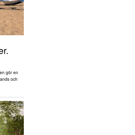
er.
en gör en
llands och