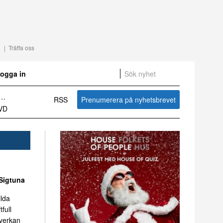
Träffa oss
ogga in
RSS
Prenumerera på nyhetsbrevet
Sammanfattning av nyheter om svensk besöksnäring vecka 27 2026
Sigtuna
ilda
tfull
mverkan