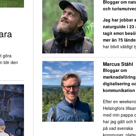
Bloggar om nat
och turismutvec
Jag har jobbat
naturguide i 23
ara
tagit emot besö
mer än 75 lände
har blivit väldigt ty
t göra
n blir den
Marcus Ståhl
Bloggar om
marknadsföring
digitalisering o
kommunikation
Efter en weekend
Helsingfors till
med min pappa o
har jag gått och 
på vad svenska
kommuner, platsu