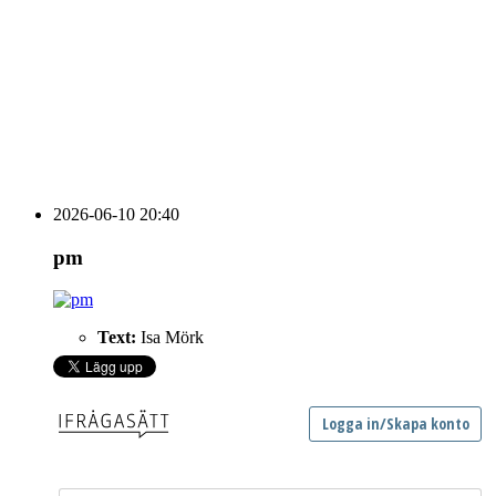
vecka 20 2026
HOUSE OF PEOPLE söker MICE säljare och
Bokning & Säljkoordinator
RSS
Prenumerera på nyhetsbrevet
2026-06-10 20:40
pm
Text:
Isa Mörk