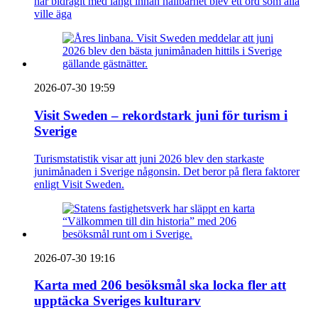
har bidragit med långt innan hållbarhet blev ett ord som alla
ville äga
2026-07-30 19:59
Visit Sweden – rekordstark juni för turism i
Sverige
Turismstatistik visar att juni 2026 blev den starkaste
junimånaden i Sverige någonsin. Det beror på flera faktorer
enligt Visit Sweden.
2026-07-30 19:16
Karta med 206 besöksmål ska locka fler att
upptäcka Sveriges kulturarv