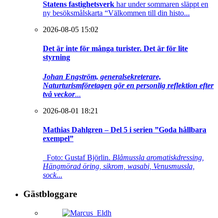
Statens fastighetsverk
har under sommaren släppt en
ny besöksmålskarta “Välkommen till din histo...
2026-08-05 15:02
Det är inte för många turister. Det är för lite
styrning
Johan Engström, generalsekreterare,
Naturturismföretagen gör en personlig reflektion efter
två veckor
...
2026-08-01 18:21
Mathias Dahlgren – Del 5 i serien ”Goda hållbara
exempel”
Foto: Gustaf Björlin.
Blåmussla aromatiskdressing,
Hängmörad öring, sikrom, wasabi, Venusmussla,
sock
...
Gästbloggare