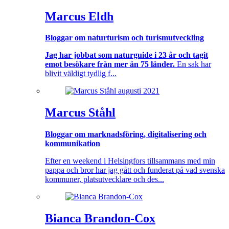
Marcus Eldh
Bloggar om naturturism och turismutveckling
Jag har jobbat som naturguide i 23 år och tagit
emot besökare från mer än 75 länder.
En sak har
blivit väldigt tydlig f...
Marcus Ståhl
Bloggar om marknadsföring, digitalisering och
kommunikation
Efter en weekend i Helsingfors tillsammans med min
pappa och bror har jag gått och funderat på vad svenska
kommuner, platsutvecklare och des...
Bianca Brandon-Cox