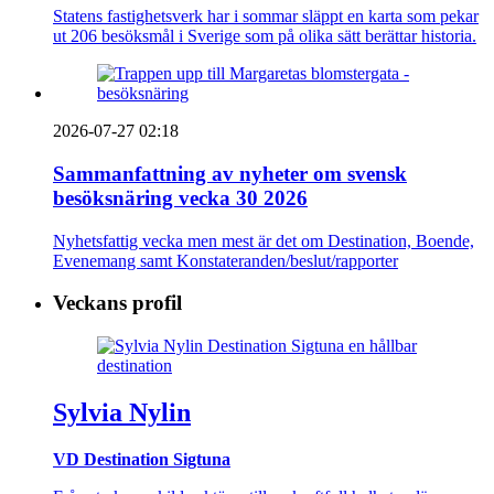
Statens fastighetsverk har i sommar släppt en karta som pekar
ut 206 besöksmål i Sverige som på olika sätt berättar historia.
2026-07-27 02:18
Sammanfattning av nyheter om svensk
besöksnäring vecka 30 2026
Nyhetsfattig vecka men mest är det om Destination, Boende,
Evenemang samt Konstateranden/beslut/rapporter
Veckans profil
Sylvia Nylin
VD Destination Sigtuna