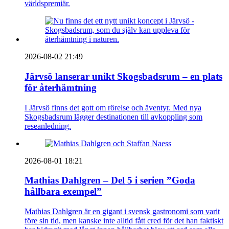
världspremiär.
2026-08-02 21:49
Järvsö lanserar unikt Skogsbadsrum – en plats
för återhämtning
I Järvsö finns det gott om rörelse och äventyr. Med nya
Skogsbadsrum lägger destinationen till avkoppling som
reseanledning.
2026-08-01 18:21
Mathias Dahlgren – Del 5 i serien ”Goda
hållbara exempel”
Mathias Dahlgren är en gigant i svensk gastronomi som varit
före sin tid, men kanske inte alltid fått cred för det han faktiskt