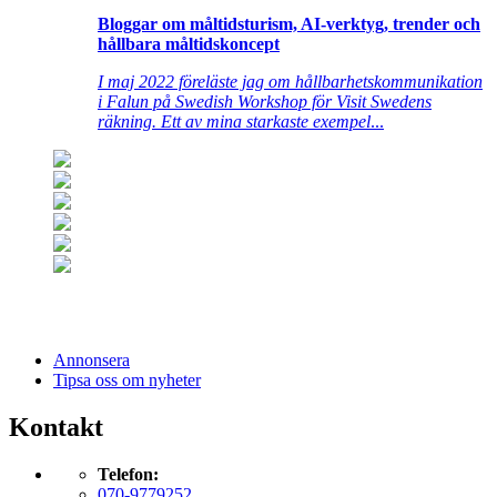
Bloggar om måltidsturism, AI-verktyg, trender och
hållbara måltidskoncept
I maj 2022 föreläste jag om hållbarhetskommunikation
i Falun på Swedish Workshop för Visit Swedens
räkning. Ett av mina starkaste exempel
...
Annonsera
Tipsa oss om nyheter
Kontakt
Telefon:
070-9779252