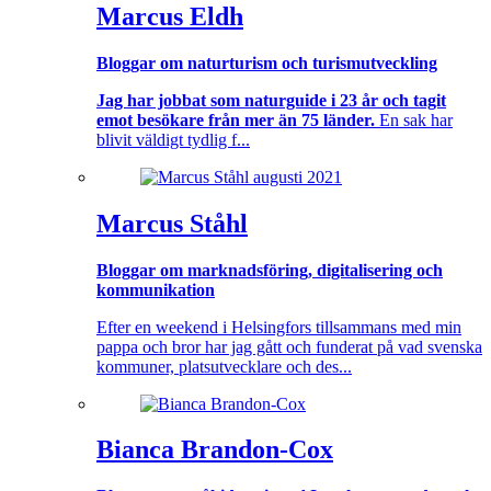
Marcus Eldh
Bloggar om naturturism och turismutveckling
Jag har jobbat som naturguide i 23 år och tagit
emot besökare från mer än 75 länder.
En sak har
blivit väldigt tydlig f...
Marcus Ståhl
Bloggar om marknadsföring, digitalisering och
kommunikation
Efter en weekend i Helsingfors tillsammans med min
pappa och bror har jag gått och funderat på vad svenska
kommuner, platsutvecklare och des...
Bianca Brandon-Cox