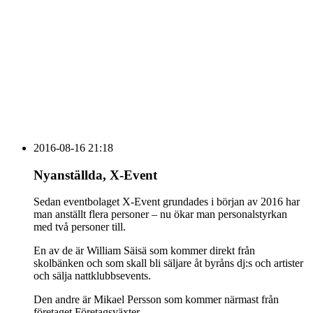
Sammanfattning av nyheter om svensk besöksnäring
vecka 20 2026
HOUSE OF PEOPLE söker MICE säljare och
Bokning & Säljkoordinator
RSS
Prenumerera på nyhetsbrevet
2016-08-16 21:18
Nyanställda, X-Event
Sedan eventbolaget X-Event grundades i början av 2016 har
man anställt flera personer – nu ökar man personalstyrkan
med två personer till.
En av de är William Säisä som kommer direkt från
skolbänken och som skall bli säljare åt byråns dj:s och artister
och sälja nattklubbsevents.
Den andre är Mikael Persson som kommer närmast från
företaget Företagsväxter.