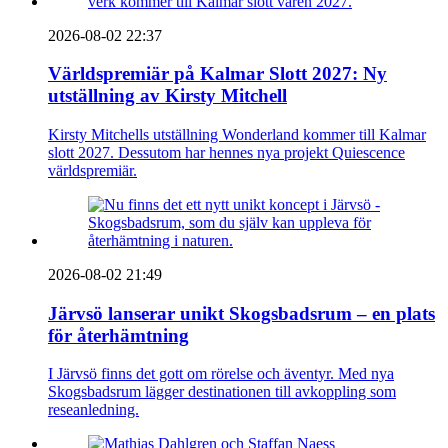
2026-08-02 22:37
Världspremiär på Kalmar Slott 2027: Ny
utställning av Kirsty Mitchell
Kirsty Mitchells utställning Wonderland kommer till Kalmar
slott 2027. Dessutom har hennes nya projekt Quiescence
världspremiär.
2026-08-02 21:49
Järvsö lanserar unikt Skogsbadsrum – en plats
för återhämtning
I Järvsö finns det gott om rörelse och äventyr. Med nya
Skogsbadsrum lägger destinationen till avkoppling som
reseanledning.