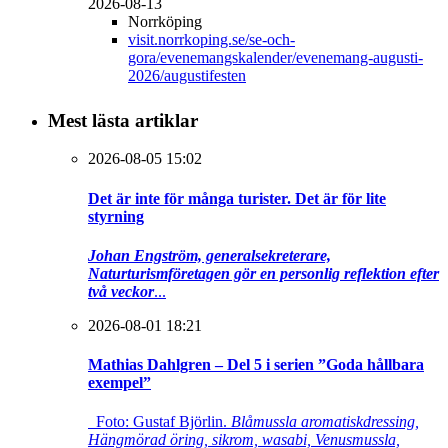
2026-08-13
Norrköping
visit.norrkoping.se/se-och-
gora/evenemangskalender/evenemang-augusti-
2026/augustifesten
Mest lästa artiklar
2026-08-05 15:02
Det är inte för många turister. Det är för lite
styrning
Johan Engström, generalsekreterare,
Naturturismföretagen gör en personlig reflektion efter
två veckor
...
2026-08-01 18:21
Mathias Dahlgren – Del 5 i serien ”Goda hållbara
exempel”
Foto: Gustaf Björlin.
Blåmussla aromatiskdressing,
Hängmörad öring, sikrom, wasabi, Venusmussla,